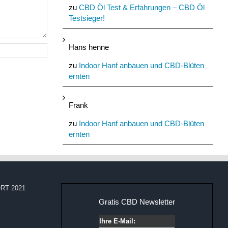
zu
CBD Öl Test & Erfahrungen – CBD Öl
Testsieger!
Hans henne
zu
Indoor Hanf anbauen und CBD-Blüten
ernten
Frank
zu
Indoor Hanf anbauen und CBD-Blüten
ernten
RT 2021
Gratis CBD Newsletter
Ihre E-Mail: