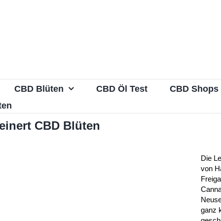
CBD Blüten
CBD Öl Test
CBD Shops
ten
einert CBD Blüten
Die Le
von H
Freiga
Cannab
Neuse
ganz 
gesche