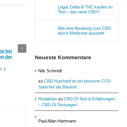
Legal: Delta-8-THC kaufen im
Test – das neue CBD?
Wie eine Beratung zum CBD
durch Mediziner aussieht
e bei
CBD Blüten im Online
Die 5 besten CBD
Neueste Kommentare
n der
Shop kaufen oder selber
Produkte mit Hanf fü
anbauen?
den Sommer
|
0
Juli 30th, 2022
|
0 Kommentare
Juli 29th, 2022
|
0 Komment
Nils Schmidt
zu
CBD Nutzhanf ist ein besserer CO2-
Speicher als Bäume!
Redaktion
zu
CBD Öl Test & Erfahrungen
– CBD Öl Testsieger!
Paul Allan Hartmann