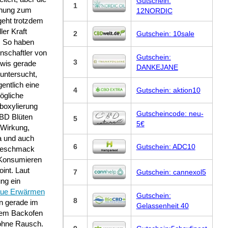
Gutschein:
1
hung zum
12NORDIC
eht trotzdem
ller Kraft
2
Gutschein: 10sale
. So haben
nschaftler von
Gutschein:
3
iwis gerade
DANKEJANE
untersucht,
gentlich eine
4
Gutschein: aktion10
ögliche
boxylierung
Gutscheincode: neu-
BD Blüten
5
5€
 Wirkung,
 und auch
6
Gutschein: ADC10
Geschmack
Konsumieren
int. Laut
7
Gutschein: cannexol5
ung ein
ue Erwärmen
Gutschein:
8
n gerade im
Gelassenheit 40
 dem Backofen
 ohne Rausch.