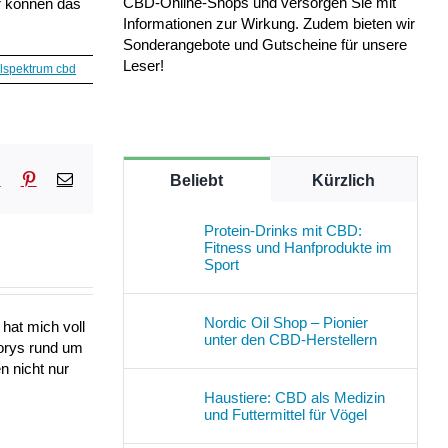
CBD-Online-Shops und versorgen Sie mit
r können das
Informationen zur Wirkung. Zudem bieten wir
Sonderangebote und Gutscheine für unsere
Leser!
llspektrum cbd
sApp
Tumblr
Pinterest
E-
Beliebt
Kürzlich
Mail
Protein-Drinks mit CBD:
Fitness und Hanfprodukte im
Sport
Nordic Oil Shop – Pionier
hat mich voll
unter den CBD-Herstellern
torys rund um
n nicht nur
Haustiere: CBD als Medizin
und Futtermittel für Vögel