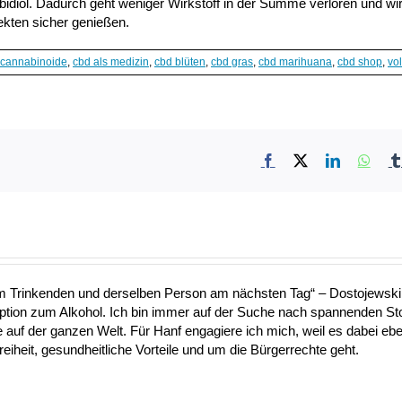
diol. Dadurch geht weniger Wirkstoff in der Summe verloren und wi
kten sicher genießen.
cannabinoide
,
cbd als medizin
,
cbd blüten
,
cbd gras
,
cbd marihuana
,
cbd shop
,
vo
Facebook
X
LinkedIn
What
nem Trinkenden und derselben Person am nächsten Tag“ – Dostojewski 
Option zum Alkohol. Ich bin immer auf der Suche nach spannenden S
uf der ganzen Welt. Für Hanf engagiere ich mich, weil es dabei ebe
heit, gesundheitliche Vorteile und um die Bürgerrechte geht.