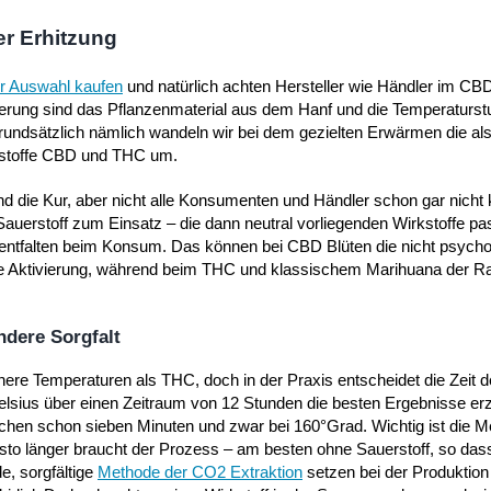
r Erhitzung
er Auswahl kaufen
und natürlich achten Hersteller wie Händler im CB
ierung sind das Pflanzenmaterial aus dem Hanf und die Temperaturstu
rundsätzlich nämlich wandeln wir bei dem gezielten Erwärmen die al
kstoffe CBD und THC um.
nd die Kur, aber nicht alle Konsumenten und Händler schon gar nicht
uerstoff zum Einsatz – die dann neutral vorliegenden Wirkstoffe pas
 entfalten beim Konsum. Das können bei CBD Blüten die nicht psych
liche Aktivierung, während beim THC und klassischem Marihuana der R
ndere Sorgfalt
e Temperaturen als THC, doch in der Praxis entscheidet die Zeit de
elsius über einen Zeitraum von 12 Stunden die besten Ergebnisse erz
ichen schon sieben Minuten und zwar bei 160°Grad. Wichtig ist die
sto länger braucht der Prozess – am besten ohne Sauerstoff, so das
e, sorgfältige
Methode der CO2 Extraktion
setzen bei der Produktio