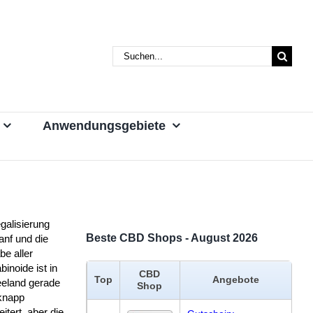
Suche
nach:
Anwendungsgebiete
galisierung
Beste CBD Shops - August 2026
anf und die
be aller
inoide ist in
CBD
Top
Angebote
eland gerade
Shop
knapp
itert, aber die