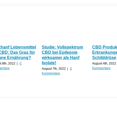
zhanf Lebensmittel
Studie: Vollspektrum
CBD Produkt
CBD: Das Gras für
CBD bei Epilepsie
Erkrankunge
ane Ernährung?
wirksamer als Hanf
Schilddrüse
Isolate!
t 8th, 2022
|
0
August 4th, 2022
entare
Kommentare
August 7th, 2022
|
0
Kommentare