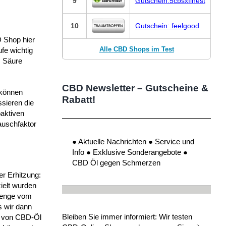
9
Gutschein:5cbsxfinest
10
Gutschein: feelgood
D Shop hier
Alle CBD Shops im Test
fe wichtig
s Säure
CBD Newsletter – Gutscheine &
 können
Rabatt!
sieren die
oaktiven
auschfaktor
● Aktuelle Nachrichten ● Service und
Info ● Exklusive Sonderangebote ●
CBD Öl gegen Schmerzen
r Erhitzung:
ielt wurden
 Menge vom
s wir dann
Bleiben Sie immer informiert: Wir testen
n von CBD-Öl