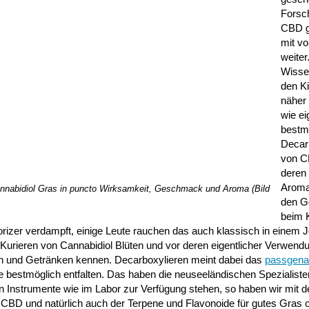
Forsc
CBD g
mit vo
weiter
Wisse
den K
näher 
wie ei
bestm
Decar
von C
deren
Aroma
Cannabidiol Gras in puncto Wirksamkeit, Geschmack und Aroma (Bild
den 
beim 
rizer verdampft, einige Leute rauchen das auch klassisch in einem Jo
 Kurieren von Cannabidiol Blüten und vor deren eigentlicher Verwend
 und Getränken kennen. Decarboxylieren meint dabei das
passgena
 bestmöglich entfalten. Das haben die neuseeländischen Spezialiste
en Instrumente wie im Labor zur Verfügung stehen, so haben wir mit
von CBD und natürlich auch der Terpene und Flavonoide für gutes Gras