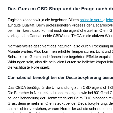
Das Gras im CBD Shop und die Frage nach de
Zugleich können wir ja die begehrten Blüten
online in vorzüglich
auf gute Qualität. Beim professionellen Prozess der Decarboxyl
beim Erhitzen, dazu kommt noch die eigentliche Zeit im Ofen. G
vorliegenden Cannabinoide CBDA und THCA in die aktiven Wir
Normalerweise geschieht das natürlich, also durch Trocknung u
Monate warten. Also kommen erhöhte Temperaturen, Licht und Sa
Schranke im Gehirn und können ihre begehrten Effekte exquisit
Wirkungen sein, also die bei vielen Leuten so beliebte körper
die wichtigste Rolle spielt.
Cannabidiol benötigt bei der Decarboxylierung beso
Das CBDA benötigt für die Umwandlung zum CBD eigentlich höher
Die Forscher in Neuseeland konnten zeigen, wie bei 90° Grad C
bei der Behandlung der Hanfmaterialien! Beim THC hingegen re
Gras, denn je mehr im Ofen steckt bei der Decarboxylierung, de
auch leichter verstehen, warum Hersteller auf die sehr schonend