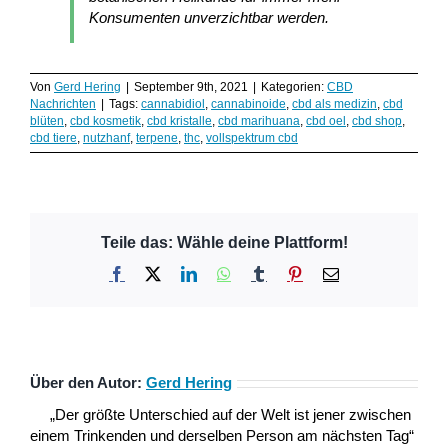
Konsumenten unverzichtbar werden.
Von
Gerd Hering
|
September 9th, 2021
|
Kategorien:
CBD
Nachrichten
|
Tags:
cannabidiol
,
cannabinoide
,
cbd als medizin
,
cbd
blüten
,
cbd kosmetik
,
cbd kristalle
,
cbd marihuana
,
cbd oel
,
cbd shop
,
cbd tiere
,
nutzhanf
,
terpene
,
thc
,
vollspektrum cbd
Teile das: Wähle deine Plattform!
Facebook
X
LinkedIn
WhatsApp
Tumblr
Pinterest
E-
Mail
Über den Autor:
Gerd Hering
„Der größte Unterschied auf der Welt ist jener zwischen
einem Trinkenden und derselben Person am nächsten Tag“