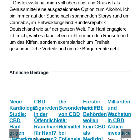
– Dostojewski hat mich voll überzeugt und Gras ist als
Genussmittel eine ausgezeichnete Option zum Alkohol. Ich
bin immer auf der Suche nach spannenden Storys rund um
Cannabis, im Entwicklungsland Bundesrepublik
Deutschland wie auf der ganzen Welt. Für Hanf engagiere
ich mich, weil es dabei eben nicht nur um den Rausch und
um das Kiffen, sondern exemplarisch um Freiheit,
gesundheitliche Vorteile und um die Bürgerrechte geht.
Ähnliche Beiträge
Neue
CBD
Die
Förster
Milliardenum
Ka
Kardiologie
Zigaretten
Besonderheiten
und FBI:
und
Wi
Studie:
in der
von CBD
Behörden
Wachstum:
hil
CBD
Öffentlichkeit:
als
wollen
In CBD
ist
Hanf
Rauchverbot
Heilmittel
kein CBD
Aktien
Ha
gegen
für Hanf?
bei
als
investieren?
na
Herzerkrankungen?
Epilepsie
Medizin!
vie
September
August 25th,