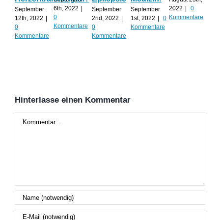
Al
6th, 2022
|
2022
|
0
September
September
September
0
Kommentare
12th, 2022
|
2nd, 2022
|
1st, 2022
|
0
Augu
Kommentare
0
0
Kommentare
202
Kommentare
Kommentare
Kom
Hinterlasse einen Kommentar
Kommentar