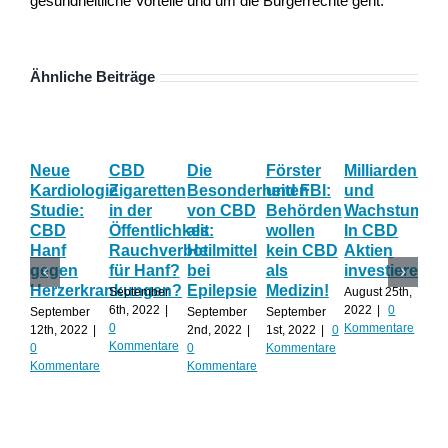
gesundheitliche Vorteile und um die Bürgerrechte geht.
Ähnliche Beiträge
Neue
CBD
Die
Förster
Milliardenum
Ka
Kardiologie
Zigaretten
Besonderheiten
und FBI:
und
Wi
Studie:
in der
von CBD
Behörden
Wachstum:
hil
CBD
Öffentlichkeit:
als
wollen
In CBD
ist
Hanf
Rauchverbot
Heilmittel
kein CBD
Aktien
Ha
gegen
für Hanf?
bei
als
investieren?
na
Herzerkrankungen?
Epilepsie
Medizin!
vie
September
August 25th,
Al
6th, 2022
|
2022
|
0
September
September
September
0
Kommentare
12th, 2022
|
2nd, 2022
|
1st, 2022
|
0
Augu
Kommentare
0
0
Kommentare
202
Kommentare
Kommentare
Kom