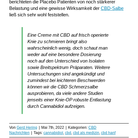
berichteten die Placebo Patienten von noch stärkerer
Belastung und eine gewisse Wirksamkeit der
CBD-Salbe
ließ sich sehr wohl feststellen.
Eine Creme mit CBD auf frisch operierte
Knie zu schmieren bringt also
wahrscheinlich wenig, doch schaut man
weder auf eine besondere Dosierung
noch auf den Unterschied von Isolaten
sowie Breitspektrum Präparaten. Weitere
Untersuchungen sind angekündigt und
zumindest bei leichteren Beschwerden
können wir die CBD Schmerzsalbe
ausprobieren, da viele andere Studien
jenseits einer Knie-OP robuste Entlastung
durch Cannabidiol aufzeigen.
Von
Gerd Hering
|
Mai 7th, 2022
|
Kategorien:
CBD
Nachrichten
|
Tags:
cannabidiol
,
cbd
,
cbd als medizin
,
cbd hanf