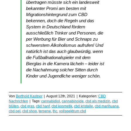
übertragen müsste sich ein landesweit
bekannter Promi am besten mit
Migrationshintergrund zum CBD
bekennen, doch die Regeln und das
System in Deutschland fördern
ausschließlich Trinker und Personen, die
per Werbung für Bier und Schnaps zu
schwerstem Alkoholismus aufrufen! Und
natürlich ist das auch glaubwürdig, wenn
die Fußballnationalspieler mit dem
Bierglas in die Kamera lächeln – leider ist
die Nachahmung solcher Sitten durch
Kinder und Jugendliche weniger schön.
Von
Berthold Kastner
|
August 12th, 2021
|
Kategorien:
CBD
Nachrichten
|
Tags:
cannabidiol
,
cannabinoide
,
cbd als medizin
,
cbd
blüten
,
cbd gras
,
cbd hanf
,
cbd kosmetik
,
cbd kristalle
,
cbd marihuana
,
cbd oel
,
cbd shop
,
terpene
,
thc
,
vollspektrum cbd