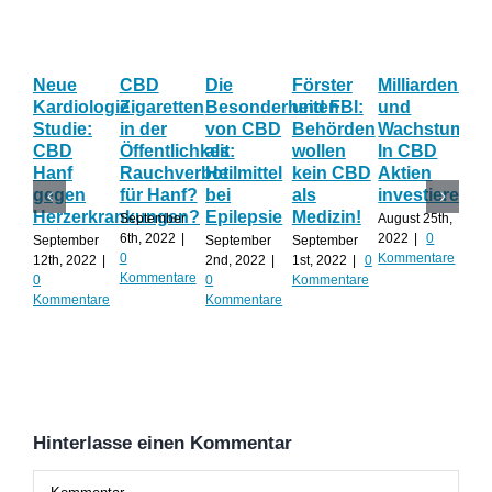
Neue
CBD
Die
Förster
Milliardenum
Ka
Kardiologie
Zigaretten
Besonderheiten
und FBI:
und
Wi
Studie:
in der
von CBD
Behörden
Wachstum:
hil
CBD
Öffentlichkeit:
als
wollen
In CBD
ist
Hanf
Rauchverbot
Heilmittel
kein CBD
Aktien
Ha
gegen
für Hanf?
bei
als
investieren?
na
Herzerkrankungen?
Epilepsie
Medizin!
vie
September
August 25th,
Al
6th, 2022
|
2022
|
0
September
September
September
0
Kommentare
12th, 2022
|
2nd, 2022
|
1st, 2022
|
0
Augu
Kommentare
0
0
Kommentare
202
Kommentare
Kommentare
Kom
Hinterlasse einen Kommentar
Kommentar