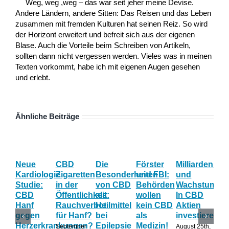
Weg, weg ,weg – das war seit jeher meine Devise.
Andere Ländern, andere Sitten: Das Reisen und das Leben
zusammen mit fremden Kulturen hat seinen Reiz. So wird
der Horizont erweitert und befreit sich aus der eigenen
Blase. Auch die Vorteile beim Schreiben von Artikeln,
sollten dann nicht vergessen werden. Vieles was in meinen
Texten vorkommt, habe ich mit eigenen Augen gesehen
und erlebt.
Ähnliche Beiträge
Neue
CBD
Die
Förster
Milliardenum
Ka
Kardiologie
Zigaretten
Besonderheiten
und FBI:
und
Wi
Studie:
in der
von CBD
Behörden
Wachstum:
hil
CBD
Öffentlichkeit:
als
wollen
In CBD
ist
Hanf
Rauchverbot
Heilmittel
kein CBD
Aktien
Ha
gegen
für Hanf?
bei
als
investieren?
na
Herzerkrankungen?
Epilepsie
Medizin!
vie
September
August 25th,