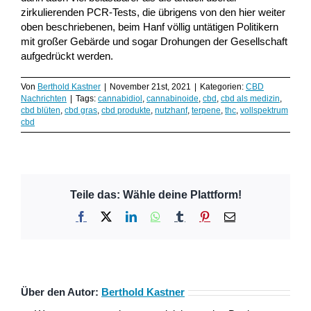
zirkulierenden PCR-Tests, die übrigens von den hier weiter
oben beschriebenen, beim Hanf völlig untätigen Politikern
mit großer Gebärde und sogar Drohungen der Gesellschaft
aufgedrückt werden.
Von
Berthold Kastner
|
November 21st, 2021
|
Kategorien:
CBD
Nachrichten
|
Tags:
cannabidiol
,
cannabinoide
,
cbd
,
cbd als medizin
,
cbd blüten
,
cbd gras
,
cbd produkte
,
nutzhanf
,
terpene
,
thc
,
vollspektrum
cbd
Teile das: Wähle deine Plattform!
Facebook
X
LinkedIn
WhatsApp
Tumblr
Pinterest
E-
Mail
Über den Autor:
Berthold Kastner