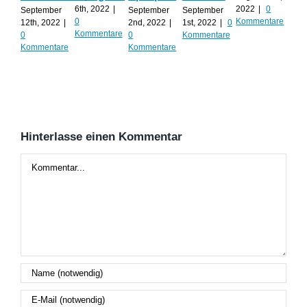
Al
6th, 2022
|
2022
|
0
September
September
September
0
Kommentare
12th, 2022
|
2nd, 2022
|
1st, 2022
|
0
Augu
Kommentare
0
0
Kommentare
202
Kommentare
Kommentare
Kom
Hinterlasse einen Kommentar
Kommentar