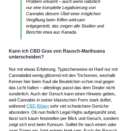
Problem erkannt – auch wenn natürlich
nur eine komplette Legalisierung von
Cannabis diesem Übel einer möglichen
Vergiftung beim Kiffen wirksam
entgegentritt, das zeigen alle Studien und
Berichte etwa aus Kanada.
Kann ich CBD Gras von Rausch-Marihuana
unterscheiden?
Nur mit etwas Erfahrung. Typischerweise ist Hanf nur mit
Cannabidiol wenig glitzernd mit den Trichomen, weshalb
Kenner hier beim Kauf die Beutelchen schon mal gegen
das Licht halten – allerdings passt das dem Dealer nicht
sonderlich. Auch der Geruch kann einen Hinweis geben,
weil Cannabis in seiner klassischen Form stark duftet,
während
CBD Blüten
sehr viel schwächere Gerüche
absondern. Ob nun freilich Legal Highs aufgesprüht sind,
lässt sich kaum feststellen per Blick und Geruch, sondern
zeigt sich erst beim Konsum. Solltet Ihr nach einem oder
zwei Zügen am Joint extrem breit sein, Euch der Rausch