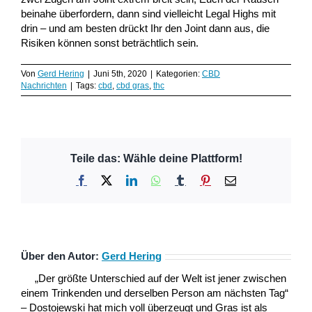
beinahe überfordern, dann sind vielleicht Legal Highs mit
drin – und am besten drückt Ihr den Joint dann aus, die
Risiken können sonst beträchtlich sein.
Von
Gerd Hering
|
Juni 5th, 2020
|
Kategorien:
CBD
Nachrichten
|
Tags:
cbd
,
cbd gras
,
thc
Teile das: Wähle deine Plattform!
Facebook
X
LinkedIn
WhatsApp
Tumblr
Pinterest
E-
Mail
Über den Autor:
Gerd Hering
„Der größte Unterschied auf der Welt ist jener zwischen
einem Trinkenden und derselben Person am nächsten Tag“
– Dostojewski hat mich voll überzeugt und Gras ist als