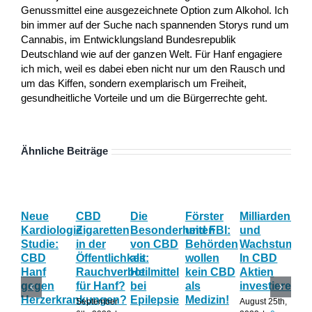
Genussmittel eine ausgezeichnete Option zum Alkohol. Ich
bin immer auf der Suche nach spannenden Storys rund um
Cannabis, im Entwicklungsland Bundesrepublik
Deutschland wie auf der ganzen Welt. Für Hanf engagiere
ich mich, weil es dabei eben nicht nur um den Rausch und
um das Kiffen, sondern exemplarisch um Freiheit,
gesundheitliche Vorteile und um die Bürgerrechte geht.
Ähnliche Beiträge
Neue
CBD
Die
Förster
Milliardenum
Ka
Kardiologie
Zigaretten
Besonderheiten
und FBI:
und
Wi
Studie:
in der
von CBD
Behörden
Wachstum:
hil
CBD
Öffentlichkeit:
als
wollen
In CBD
ist
Hanf
Rauchverbot
Heilmittel
kein CBD
Aktien
Ha
gegen
für Hanf?
bei
als
investieren?
na
Herzerkrankungen?
Epilepsie
Medizin!
vie
September
August 25th,