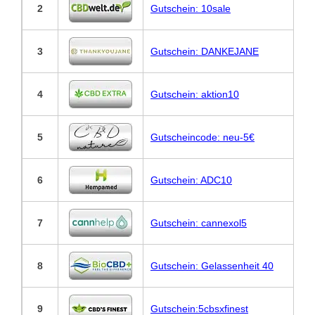
2
Gutschein: 10sale
3
Gutschein: DANKEJANE
4
Gutschein: aktion10
5
Gutscheincode: neu-5€
6
Gutschein: ADC10
7
Gutschein: cannexol5
8
Gutschein: Gelassenheit 40
9
Gutschein:5cbsxfinest