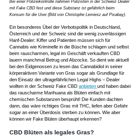
Bei einer Polizeikontrolle nahmen Polizisten in der Schweiz Dealer
mit Fake CBD fest und diese Substanz ist gefährlich beim
Konsum für die User (Bild von Christophe Lemiesz auf Pixabay).
Ein besonderes Übel der Verbotspolitik in Deutschland,
Österreich und der Schweiz sind die wenig zuverlässigen
Hanf-Dealer: Kiffer und Patienten müssen sich für
Cannabis wie Kriminelle in die Büsche schlagen und selbst
beim rauscharmen, legal im Geschäft verkauften CBD
lauern manchmal Betrug und Abzocke. So dient wie aktuell
bei den Eidgenossen zu lesen das Cannabidiol in seiner
körperaktiven Variante von Gras sogar als Grundlage für
den Einsatz der ultragefährlichen Legal Highs – Dealer
wollten in der Schweiz Fake CBD
anbieten
und haben dabei
das rauscharme Marihuana als Blüten einfach mit
chemischen Substanzen besprüht! Die Kunden dachten
dann, das wäre richtiges Gras mit THC, liefen aber Gefahr
sogar an einer Überdosis sterben zu können. Wie aber
können wir Fake Blüten überhaupt erkennen?
CBD Blüten als legales Gras?