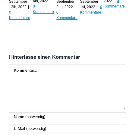
Al
6th, 2022
|
2022
|
0
September
September
September
0
Kommentare
12th, 2022
|
2nd, 2022
|
1st, 2022
|
0
Augu
Kommentare
0
0
Kommentare
202
Kommentare
Kommentare
Kom
Hinterlasse einen Kommentar
Kommentar