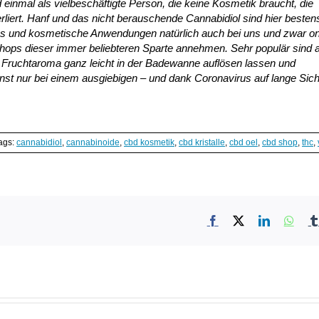
d einmal als vielbeschäftigte Person, die keine Kosmetik braucht, die
rliert. Hanf und das nicht berauschende Cannabidiol sind hier besten
ess und kosmetische Anwendungen natürlich auch bei uns und zwar on
nfshops dieser immer beliebteren Sparte annehmen. Sehr populär sind 
it Fruchtaroma ganz leicht in der Badewanne auflösen lassen und
t nur bei einem ausgiebigen – und dank Coronavirus auf lange Sich
ags:
cannabidiol
,
cannabinoide
,
cbd kosmetik
,
cbd kristalle
,
cbd oel
,
cbd shop
,
thc
,
Facebook
X
LinkedIn
What