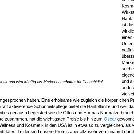
Kosme
Wirkst
Hanf.
ist da
wirkli
einen 
Unter
natürl
überz
Marke
suche
eigen
und s
tik und wird künftig als Markenbotschafter für Cannabidiol
ander
vielse
mgesprochen haben. Eine erholsame wie zugleich die körperlichen P
aft aktivierende Schönheitspflege bietet die Hanfpflanze und weil das
brities genauso begeistert wie die Ottos und Emmas Normalverbrauche
se zusammen, hat die wichtigsten Preise bis hin zum
Oscar
gewonne
llness und Kosmetik in den USA ist in etwa so zu vergleichen, als w
itt täten. Leider sind unsere Promis aber allzusehr vereinnahmt durc