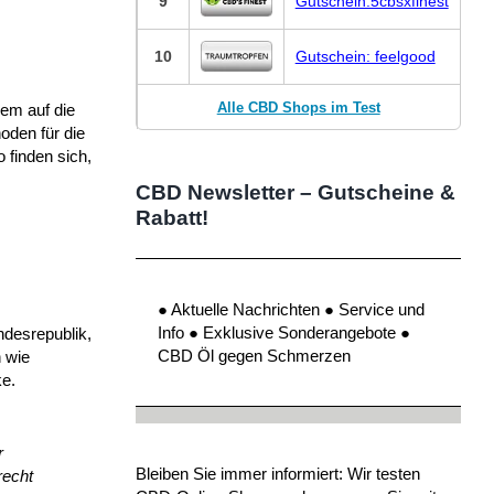
9
Gutschein:5cbsxfinest
10
Gutschein: feelgood
Alle CBD Shops im Test
lem auf die
oden für die
 finden sich,
CBD Newsletter – Gutscheine &
Rabatt!
● Aktuelle Nachrichten ● Service und
Info ● Exklusive Sonderangebote ●
ndesrepublik,
CBD Öl gegen Schmerzen
 wie
ke.
r
Bleiben Sie immer informiert: Wir testen
recht