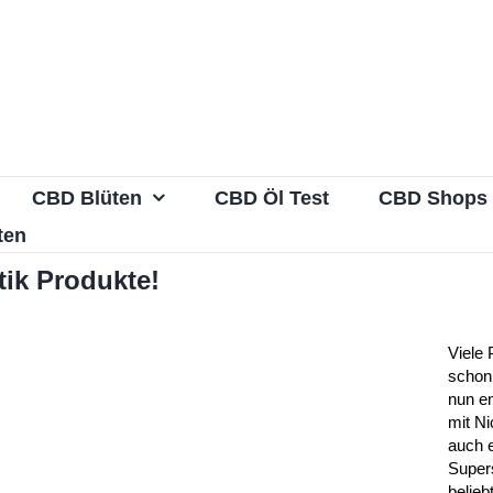
CBD Blüten
CBD Öl Test
CBD Shops
ten
ik Produkte!
Viele 
schon
nun en
mit N
auch e
Supers
belie