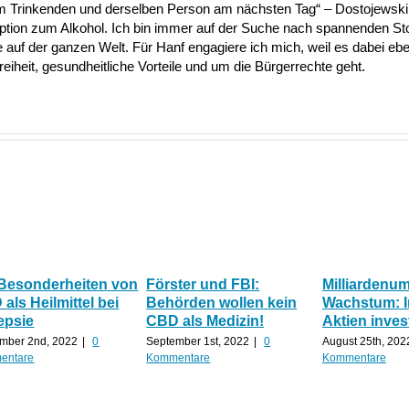
nem Trinkenden und derselben Person am nächsten Tag“ – Dostojewski 
Option zum Alkohol. Ich bin immer auf der Suche nach spannenden S
uf der ganzen Welt. Für Hanf engagiere ich mich, weil es dabei ebe
heit, gesundheitliche Vorteile und um die Bürgerrechte geht.
 Besonderheiten von
Förster und FBI:
Milliardenu
als Heilmittel bei
Behörden wollen kein
Wachstum: 
epsie
CBD als Medizin!
Aktien inves
mber 2nd, 2022
|
0
September 1st, 2022
|
0
August 25th, 202
entare
Kommentare
Kommentare