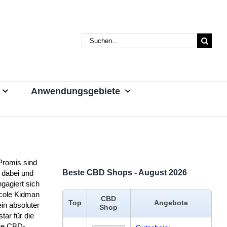
Suche
nach:
Anwendungsgebiete
Promis sind
Beste CBD Shops - August 2026
 dabei und
gagiert sich
icole Kidman
CBD
Top
Angebote
in absoluter
Shop
tar für die
bte CBD-