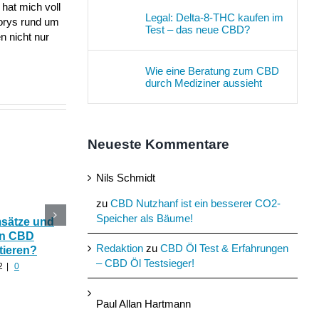
hat mich voll
Legal: Delta-8-THC kaufen im
torys rund um
Test – das neue CBD?
n nicht nur
Wie eine Beratung zum CBD
durch Mediziner aussieht
Neueste Kommentare
Nils Schmidt
zu
CBD Nutzhanf ist ein besserer CO2-
Speicher als Bäume!
msätze und
Katerstimmung: Wie
Das Ökohaus aus
In CBD
hilfreich ist CBD Hanf
Nutzhanf und
Redaktion
zu
CBD Öl Test & Erfahrungen
tieren?
nach zu viel Alkohol?
Cannabinoide als
– CBD Öl Testsieger!
Baumaterial
2
|
0
August 24th, 2022
|
0
Kommentare
August 21st, 2022
|
0
Kommentare
Paul Allan Hartmann