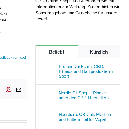
CBD-Online-Shops und versorgen Sie mit
Informationen zur Wirkung. Zudem bieten wir
s
Sonderangebote und Gutscheine für unsere
line
Leser!
auch
t
Beliebt
Kürzlich
vollspektrum cbd
Protein-Drinks mit CBD:
Fitness und Hanfprodukte im
Sport
sApp
Tumblr
Pinterest
E-
Nordic Oil Shop – Pionier
Mail
unter den CBD-Herstellern
Haustiere: CBD als Medizin
und Futtermittel für Vögel