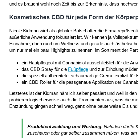
und es braucht wohl noch Zeit bis zur Erkenntnis, dass hochwert
Kosmetisches CBD für jede Form der Körperp
Nicole Kidman wird als globaler Botschafter die Firma repräsent
äußerliche Anwendung fokussiert ist. Wir kennen ja Vollspektru
Einnahme, doch rund um Wellness und gerade auch ästhetisches 
um nur mal ein paar Highlights zu nennen, im Sortiment der Par
ein Hautpflegeöl mit Cannabidiol ausschließlich für die A
das CBD Spray für die
Fußpflege
und zur Erholung müder
die speziell aufbereitete, schaumartige Creme explizit fü
ein CBD Roller für die passgenaue Applikation der Cannab
Letzteres ist der Kidman nämlich selber passiert und weil in de
probieren logischerweise auch die Prominenten aus, was die m
Entzündung gingen schnell weg, ganz ohne beutelweise Eis und 
Produktentwicklung und Werbung
: Natürlich dürft
zuschauen oder gar selber zusammen mixen, was am En