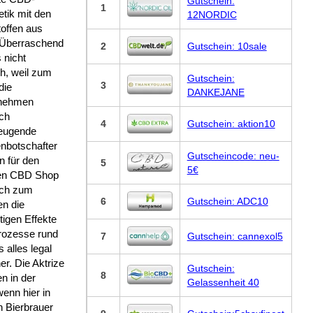
Gutschein:
1
tik mit den
12NORDIC
offen aus
 Überraschend
2
Gutschein: 10sale
s nicht
ch, weil zum
Gutschein:
3
die
DANKEJANE
nehmen
ich
4
Gutschein: aktion10
eugende
nbotschafter
Gutscheincode: neu-
n für den
5
5€
en CBD Shop
ich zum
6
Gutschein: ADC10
en die
itigen Effekte
rozesse rund
7
Gutschein: cannexol5
 alles legal
r. Die Aktrize
Gutschein:
8
n in der
Gelassenheit 40
enn hier in
h Bierbrauer