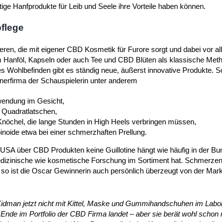
ige Hanfprodukte für Leib und Seele ihre Vorteile haben können.
flege
ieren, die mit eigener CBD Kosmetik für Furore sorgt und dabei vor al
m Hanföl, Kapseln oder auch Tee und CBD Blüten als klassische Meth
Wohlbefinden gibt es ständig neue, äußerst innovative Produkte. So
tnerfirma der Schauspielerin unter anderem
nwendung im Gesicht,
 Quadratlatschen,
r Knöchel, die lange Stunden in High Heels verbringen müssen,
inoide etwa bei einer schmerzhaften Prellung.
n USA über CBD Produkten keine Guillotine hängt wie häufig in der Bu
edizinische wie kosmetische Forschung im Sortiment hat. Schmerzen
so ist die Oscar Gewinnerin auch persönlich überzeugt von der Mar
e Kidman jetzt nicht mit Kittel, Maske und Gummihandschuhen im Labo
de im Portfolio der CBD Firma landet – aber sie berät wohl schon 