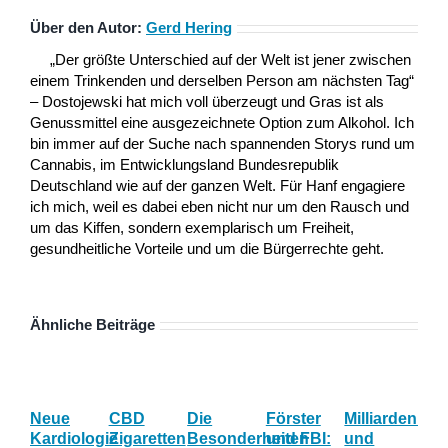
Über den Autor:
Gerd Hering
„Der größte Unterschied auf der Welt ist jener zwischen
einem Trinkenden und derselben Person am nächsten Tag“
– Dostojewski hat mich voll überzeugt und Gras ist als
Genussmittel eine ausgezeichnete Option zum Alkohol. Ich
bin immer auf der Suche nach spannenden Storys rund um
Cannabis, im Entwicklungsland Bundesrepublik
Deutschland wie auf der ganzen Welt. Für Hanf engagiere
ich mich, weil es dabei eben nicht nur um den Rausch und
um das Kiffen, sondern exemplarisch um Freiheit,
gesundheitliche Vorteile und um die Bürgerrechte geht.
Ähnliche Beiträge
Neue
CBD
Die
Förster
Milliardenum
Ka
Kardiologie
Zigaretten
Besonderheiten
und FBI:
und
Wi