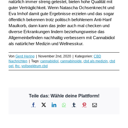
natürlich immer streng getestet, bieten hohe Qualität mit
guter Verträglichkeit. Wenn Natascha Ochsenknecht und
Eva Imhof damit gute Ergebnisse erzielen und das sogar
öffentlich bekennen trotz politisch befohlenem Anti-Hanf
Maulkorb, dann kann das jeder auch mal checken und
diverse Erkrankungen lindern beziehungsweise das
Allgemeinbefinden nachhaltig verbessern mit Cannabidiol
als natürlicher Medizin und Wellnesskur.
Von
Gerd Hering
|
November 2nd, 2020
|
Kategorien:
CBD
Nachrichten
|
Tags:
cannabidiol
,
cannabinoide
,
cbd als medizin
,
cbd
oel
,
thc
,
vollspektrum cbd
Teile das: Wähle deine Plattform!
Facebook
X
LinkedIn
WhatsApp
Tumblr
Pinterest
E-
Mail