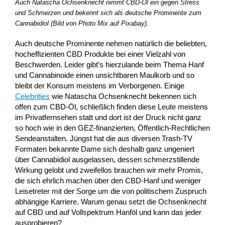
Auch Natascha Ochsenknecht nimmt CBD-Öl ein gegen Stress
und Schmerzen und bekennt sich als deutsche Prominente zum
Cannabidiol (Bild von Photo Mix auf Pixabay).
Auch deutsche Prominente nehmen natürlich die beliebten,
hocheffizienten CBD Produkte bei einer Vielzahl von
Beschwerden. Leider gibt’s hierzulande beim Thema Hanf
und Cannabinoide einen unsichtbaren Maulkorb und so
bleibt der Konsum meistens im Verborgenen. Einige
Celebrities
wie Natascha Ochsenknecht bekennen sich
offen zum CBD-Öl, schließlich finden diese Leute meistens
im Privatfernsehen statt und dort ist der Druck nicht ganz
so hoch wie in den GEZ-finanzierten, Öffentlich-Rechtlichen
Sendeanstalten. Jüngst hat die aus diversen Trash-TV
Formaten bekannte Dame sich deshalb ganz ungeniert
über Cannabidiol ausgelassen, dessen schmerzstillende
Wirkung gelobt und zweifellos brauchen wir mehr Promis,
die sich ehrlich machen über den CBD-Hanf und weniger
Leisetreter mit der Sorge um die von politischem Zuspruch
abhängige Karriere. Warum genau setzt die Ochsenknecht
auf CBD und auf Vollspektrum Hanföl und kann das jeder
ausprobieren?