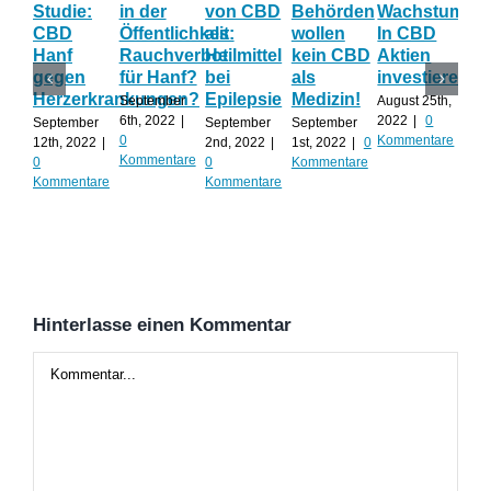
Studie:
in der
von CBD
Behörden
Wachstum:
hil
CBD
Öffentlichkeit:
als
wollen
In CBD
ist
Hanf
Rauchverbot
Heilmittel
kein CBD
Aktien
Ha
gegen
für Hanf?
bei
als
investieren?
na
Herzerkrankungen?
Epilepsie
Medizin!
vie
September
August 25th,
Al
6th, 2022
|
2022
|
0
September
September
September
0
Kommentare
12th, 2022
|
2nd, 2022
|
1st, 2022
|
0
Augu
Kommentare
0
0
Kommentare
202
Kommentare
Kommentare
Kom
Hinterlasse einen Kommentar
Kommentar