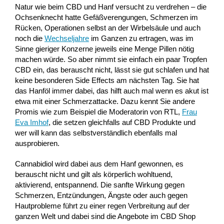
Natur wie beim CBD und Hanf versucht zu verdrehen – die
Ochsenknecht hatte Gefäßverengungen, Schmerzen im
Rücken, Operationen selbst an der Wirbelsäule und auch
noch die
Wechseljahre
im Ganzen zu ertragen, was im
Sinne gieriger Konzerne jeweils eine Menge Pillen nötig
machen würde. So aber nimmt sie einfach ein paar Tropfen
CBD ein, das berauscht nicht, lässt sie gut schlafen und hat
keine besonderen Side Effects am nächsten Tag. Sie hat
das Hanföl immer dabei, das hilft auch mal wenn es akut ist
etwa mit einer Schmerzattacke. Dazu kennt Sie andere
Promis wie zum Beispiel die Moderatorin von RTL,
Frau
Eva Imhof
, die setzen gleichfalls auf CBD Produkte und
wer will kann das selbstverständlich ebenfalls mal
ausprobieren.
Cannabidiol wird dabei aus dem Hanf gewonnen, es
berauscht nicht und gilt als körperlich wohltuend,
aktivierend, entspannend. Die sanfte Wirkung gegen
Schmerzen, Entzündungen, Ängste oder auch gegen
Hautprobleme führt zu einer regen Verbreitung auf der
ganzen Welt und dabei sind die Angebote im CBD Shop