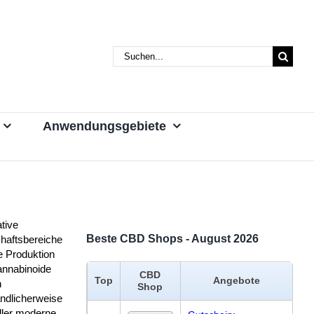
Suche
nach:
Anwendungsgebiete
tive
Beste CBD Shops - August 2026
chaftsbereiche
e Produktion
annabinoide
CBD
Top
Angebote
n
Shop
ändlicherweise
ller moderne