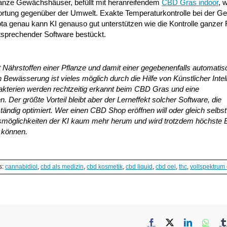
anze Gewächshäuser, befüllt mit heranreifendem
CBD Gras indoor
, 
ortung gegenüber der Umwelt. Exakte Temperaturkontrolle bei der G
Jota genau kann KI genauso gut unterstützen wie die Kontrolle ganzer
tsprechender Software bestückt.
t Nährstoffen einer Pflanze und damit einer gegebenenfalls automatis
 Bewässerung ist vieles möglich durch die Hilfe von Künstlicher Intel
Bakterien werden rechtzeitig erkannt beim CBD Gras und eine
 Der größte Vorteil bleibt aber der Lerneffekt solcher Software, die
ndig optimiert. Wer einen CBD Shop eröffnen will oder gleich selbs
möglichkeiten der KI kaum mehr herum und wird trotzdem höchste B
 können.
s:
cannabidiol
,
cbd als medizin
,
cbd kosmetik
,
cbd liquid
,
cbd oel
,
thc
,
vollspektrum
Facebook
X
LinkedIn
What