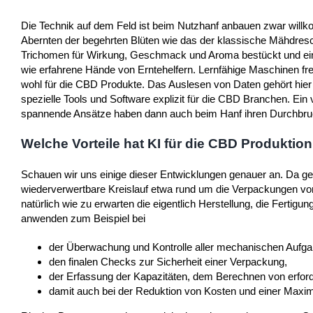
Die Technik auf dem Feld ist beim Nutzhanf anbauen zwar willk
Abernten der begehrten Blüten wie das der klassische Mähdresch
Trichomen für Wirkung, Geschmack und Aroma bestückt und eine
wie erfahrene Hände von Erntehelfern. Lernfähige Maschinen fre
wohl für die CBD Produkte. Das Auslesen von Daten gehört hier 
spezielle Tools und Software explizit für die CBD Branchen. Ein 
spannende Ansätze haben dann auch beim Hanf ihren Durchbruc
Welche Vorteile hat KI für die CBD Produktion
Schauen wir uns einige dieser Entwicklungen genauer an. Da ge
wiederverwertbare Kreislauf etwa rund um die Verpackungen von C
natürlich wie zu erwarten die eigentlich Herstellung, die Fertigu
anwenden zum Beispiel bei
der Überwachung und Kontrolle aller mechanischen Aufgab
den finalen Checks zur Sicherheit einer Verpackung,
der Erfassung der Kapazitäten, dem Berechnen von erfo
damit auch bei der Reduktion von Kosten und einer Maximi