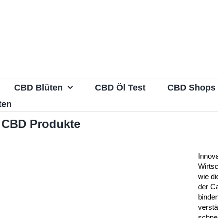
CBD Blüten
CBD Öl Test
CBD Shops
ten
ür CBD Produkte
Innova
Wirts
wie di
der C
binde
verst
schne