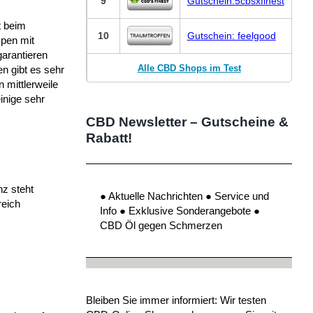
9
Gutschein:5cbsxfinest
t beim
10
Gutschein: feelgood
spen mit
arantieren
Alle CBD Shops im Test
n gibt es sehr
 mittlerweile
inige sehr
CBD Newsletter – Gutscheine &
Rabatt!
nz steht
● Aktuelle Nachrichten ● Service und
reich
Info ● Exklusive Sonderangebote ●
CBD Öl gegen Schmerzen
Bleiben Sie immer informiert: Wir testen