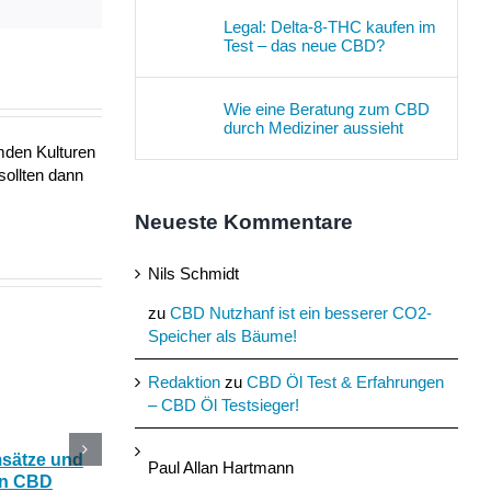
Mail
Legal: Delta-8-THC kaufen im
Test – das neue CBD?
Wie eine Beratung zum CBD
durch Mediziner aussieht
mden Kulturen
sollten dann
Neueste Kommentare
Nils Schmidt
zu
CBD Nutzhanf ist ein besserer CO2-
Speicher als Bäume!
Redaktion
zu
CBD Öl Test & Erfahrungen
– CBD Öl Testsieger!
msätze und
Katerstimmung: Wie
Das Ökohaus aus
Paul Allan Hartmann
In CBD
hilfreich ist CBD Hanf
Nutzhanf und