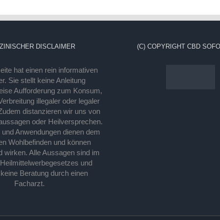
ZINISCHER DISCLAIMER
(C) COPYRIGHT CBD SOFO
ite hat einen rein informativen
r. Sie stellt keine Anleitung
eise Aufforderung zum Konsum,
rbreitung illegaler oder legaler
Zudem distanzieren wir uns von
laussagen oder Heilversprechen.
e und Anwendungen dienen dem
en Wohlbefinden und können
d wirken. Alle Aussagen sind im
 Heilmittelwerbegesetzes und
 keine Beratung durch einen
Facharzt.