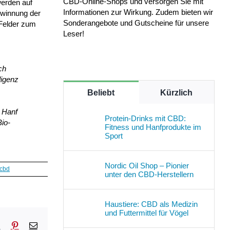
CBD-Online-Shops und versorgen Sie mit
werden auf
Informationen zur Wirkung. Zudem bieten wir
ewinnung der
Sonderangebote und Gutscheine für unsere
 Felder zum
Leser!
ch
ligenz
Beliebt
Kürzlich
t Hanf
Protein-Drinks mit CBD:
io-
Fitness und Hanfprodukte im
Sport
Nordic Oil Shop – Pionier
 cbd
unter den CBD-Herstellern
Haustiere: CBD als Medizin
und Futtermittel für Vögel
sApp
Tumblr
Pinterest
E-