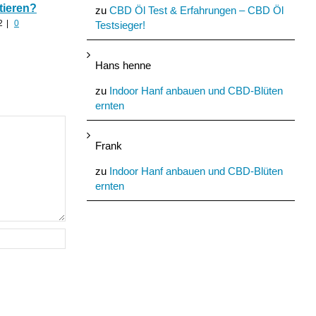
tieren?
nach zu viel Alkohol?
Cannabinoide als
zu
CBD Öl Test & Erfahrungen – CBD Öl
Baumaterial
2
|
0
August 24th, 2022
|
0
Testsieger!
Kommentare
August 21st, 2022
|
0
Kommentare
Hans henne
zu
Indoor Hanf anbauen und CBD-Blüten
ernten
Frank
zu
Indoor Hanf anbauen und CBD-Blüten
ernten