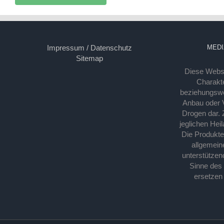
Impressum / Datenschutz
MEDI
Sitemap
Diese Webse
Charakte
beziehungsw
Anbau oder Ve
Drogen dar. 
jeglichen Hei
Die Produkt
allgemein
unterstützen
Sinne des
ersetzen