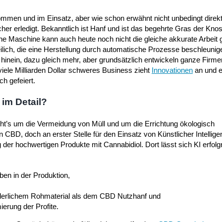
ommen und im Einsatz, aber wie schon erwähnt nicht unbedingt direk
er erledigt. Bekanntlich ist Hanf und ist das begehrte Gras der Kno
 Maschine kann auch heute noch nicht die gleiche akkurate Arbeit g
ilich, die eine Herstellung durch automatische Prozesse beschleunige
hinein, dazu gleich mehr, aber grundsätzlich entwickeln ganze Firmen
viele Milliarden Dollar schweres Business zieht
Innovationen
an und e
h gefeiert.
 im Detail?
ht’s um die Vermeidung von Müll und um die Errichtung ökologisch
BD, doch an erster Stelle für den Einsatz von Künstlicher Intellige
ng der hochwertigen Produkte mit Cannabidiol. Dort lässt sich KI erfolg
en in der Produktion,
rderlichem Rohmaterial als dem CBD Nutzhanf und
erung der Profite.