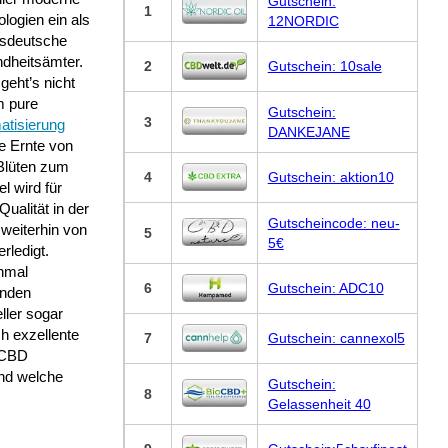
Gutschein:
1
logien ein als
12NORDIC
sdeutsche
dheitsämter.
2
Gutschein: 10sale
geht’s nicht
m pure
Gutschein:
3
atisierung
DANKEJANE
e Ernte von
lüten zum
4
Gutschein: aktion10
el wird für
Qualität in der
Gutscheincode: neu-
weiterhin von
5
5€
rledigt.
hmal
6
Gutschein: ADC10
nden
ller sogar
h exzellente
7
Gutschein: cannexol5
f CBD
und welche
Gutschein:
8
Gelassenheit 40