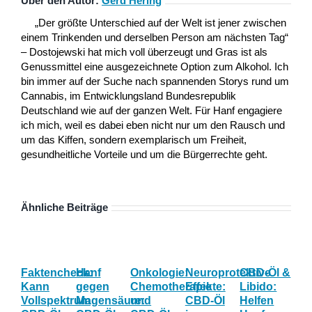
Über den Autor:
Gerd Hering
„Der größte Unterschied auf der Welt ist jener zwischen
einem Trinkenden und derselben Person am nächsten Tag“
– Dostojewski hat mich voll überzeugt und Gras ist als
Genussmittel eine ausgezeichnete Option zum Alkohol. Ich
bin immer auf der Suche nach spannenden Storys rund um
Cannabis, im Entwicklungsland Bundesrepublik
Deutschland wie auf der ganzen Welt. Für Hanf engagiere
ich mich, weil es dabei eben nicht nur um den Rausch und
um das Kiffen, sondern exemplarisch um Freiheit,
gesundheitliche Vorteile und um die Bürgerrechte geht.
Ähnliche Beiträge
Faktencheck:
Hanf
Onkologie:
Neuroprotektive
CBD-Öl &
Gy
Kann
gegen
Chemotherapie
Effekte:
Libido:
Ne
Vollspektrum
Magensäure:
und
CBD-Öl
Helfen
Fo