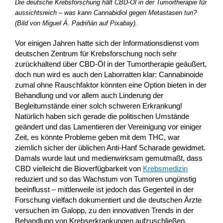
Die deutsche Krebsforschung hält CBD-Öl in der Tumortherapie für
aussichtsreich – was kann Cannabidiol gegen Metastasen tun?
(Bild von Miguel Á. Padriñán auf Pixabay).
Vor einigen Jahren hatte sich der Informationsdienst vom
deutschen Zentrum für Krebsforschung noch sehr
zurückhaltend über CBD-Öl in der Tumortherapie geäußert,
doch nun wird es auch den Laborratten klar: Cannabinoide
zumal ohne Rauschfaktor könnten eine Option bieten in der
Behandlung und vor allem auch Linderung der
Begleitumstände einer solch schweren Erkrankung!
Natürlich haben sich gerade die politischen Umstände
geändert und das Lamentieren der Vereinigung vor einiger
Zeit, es könnte Probleme geben mit dem THC, war
ziemlich sicher der üblichen Anti-Hanf Scharade gewidmet.
Damals wurde laut und medienwirksam gemutmaßt, dass
CBD vielleicht die Bioverfügbarkeit von
Krebsmedizin
reduziert und so das Wachstum von Tumoren ungünstig
beeinflusst – mittlerweile ist jedoch das Gegenteil in der
Forschung vielfach dokumentiert und die deutschen Ärzte
versuchen im Galopp, zu den innovativen Trends in der
Behandlung von Krebserkrankungen aufzuschließen.