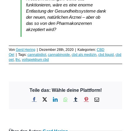
funktionieren, wäre es eine enorme
Entlastung der Gesundheitssysteme dank
der neuen, natürlichen Arznei – aber ob
das so von den Pharmakonzernen
akzeptiert wird?
Von
Gerd Hering
|
Dezember 28th, 2020
|
Kategorien:
CBD
Oel
|
Tags:
cannabidiol
,
cannabinoide
,
cbd als medizin
,
cbd liquid
,
cbd
oel
,
thc
,
vollspektrum cbd
Teile das: Wähle deine Plattform!
Facebook
X
LinkedIn
WhatsApp
Tumblr
Pinterest
E-
Mail