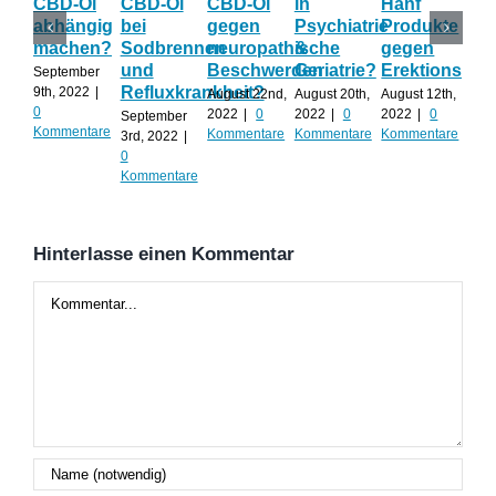
CBD-Öl
CBD-Öl
CBD-Öl
in
Hanf
zu
abhängig
bei
gegen
Psychiatrie
Produkte
CB
machen?
Sodbrennen
neuropathische
&
gegen
wä
und
Beschwerden
Geriatrie?
Erektionspro
der
September
Refluxkrankheit?
We
9th, 2022
|
August 22nd,
August 20th,
August 12th,
0
2022
|
0
2022
|
0
2022
|
0
September
Augu
Kommentare
Kommentare
Kommentare
Kommentare
3rd, 2022
|
202
0
Kom
Kommentare
Hinterlasse einen Kommentar
Kommentar