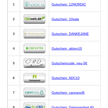
1
Gutschein: 12NORDIC
2
Gutschein: 10sale
3
Gutschein: DANKEJANE
4
Gutschein: aktion10
5
Gutscheincode: neu-5€
6
Gutschein: ADC10
7
Gutschein: cannexol5
8
Gutschein: Gelassenheit 40