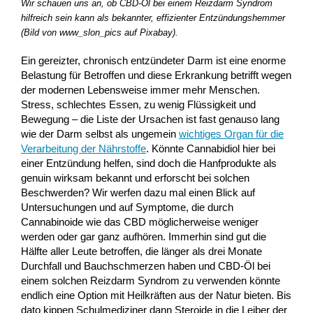
Wir schauen uns an, ob CBD-Öl bei einem Reizdarm Syndrom
hilfreich sein kann als bekannter, effizienter Entzündungshemmer
(Bild von www_slon_pics auf Pixabay).
Ein gereizter, chronisch entzündeter Darm ist eine enorme
Belastung für Betroffen und diese Erkrankung betrifft wegen
der modernen Lebensweise immer mehr Menschen.
Stress, schlechtes Essen, zu wenig Flüssigkeit und
Bewegung – die Liste der Ursachen ist fast genauso lang
wie der Darm selbst als ungemein
wichtiges Organ für die
Verarbeitung der Nährstoffe
. Könnte Cannabidiol hier bei
einer Entzündung helfen, sind doch die Hanfprodukte als
genuin wirksam bekannt und erforscht bei solchen
Beschwerden? Wir werfen dazu mal einen Blick auf
Untersuchungen und auf Symptome, die durch
Cannabinoide wie das CBD möglicherweise weniger
werden oder gar ganz aufhören. Immerhin sind gut die
Hälfte aller Leute betroffen, die länger als drei Monate
Durchfall und Bauchschmerzen haben und CBD-Öl bei
einem solchen Reizdarm Syndrom zu verwenden könnte
endlich eine Option mit Heilkräften aus der Natur bieten. Bis
dato kippen Schulmediziner dann Steroide in die Leiber der