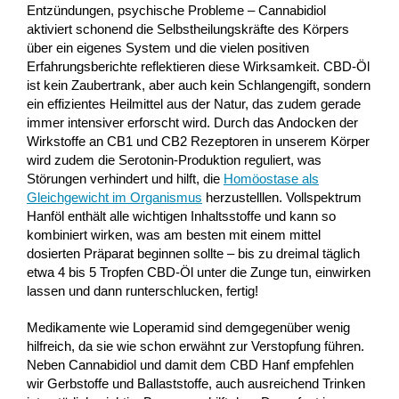
Entzündungen, psychische Probleme – Cannabidiol
aktiviert schonend die Selbstheilungskräfte des Körpers
über ein eigenes System und die vielen positiven
Erfahrungsberichte reflektieren diese Wirksamkeit. CBD-Öl
ist kein Zaubertrank, aber auch kein Schlangengift, sondern
ein effizientes Heilmittel aus der Natur, das zudem gerade
immer intensiver erforscht wird. Durch das Andocken der
Wirkstoffe an CB1 und CB2 Rezeptoren in unserem Körper
wird zudem die Serotonin-Produktion reguliert, was
Störungen verhindert und hilft, die
Homöostase als
Gleichgewicht im Organismus
herzustelllen. Vollspektrum
Hanföl enthält alle wichtigen Inhaltsstoffe und kann so
kombiniert wirken, was am besten mit einem mittel
dosierten Präparat beginnen sollte – bis zu dreimal täglich
etwa 4 bis 5 Tropfen CBD-Öl unter die Zunge tun, einwirken
lassen und dann runterschlucken, fertig!
Medikamente wie Loperamid sind demgegenüber wenig
hilfreich, da sie wie schon erwähnt zur Verstopfung führen.
Neben Cannabidiol und damit dem CBD Hanf empfehlen
wir Gerbstoffe und Ballaststoffe, auch ausreichend Trinken