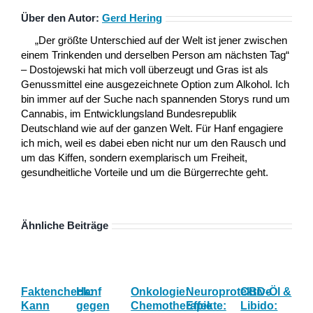
Über den Autor:
Gerd Hering
„Der größte Unterschied auf der Welt ist jener zwischen
einem Trinkenden und derselben Person am nächsten Tag“
– Dostojewski hat mich voll überzeugt und Gras ist als
Genussmittel eine ausgezeichnete Option zum Alkohol. Ich
bin immer auf der Suche nach spannenden Storys rund um
Cannabis, im Entwicklungsland Bundesrepublik
Deutschland wie auf der ganzen Welt. Für Hanf engagiere
ich mich, weil es dabei eben nicht nur um den Rausch und
um das Kiffen, sondern exemplarisch um Freiheit,
gesundheitliche Vorteile und um die Bürgerrechte geht.
Ähnliche Beiträge
Faktencheck:
Hanf
Onkologie:
Neuroprotektive
CBD-Öl &
Gy
Kann
gegen
Chemotherapie
Effekte:
Libido:
Ne