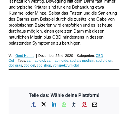
ist natürlich wichtig. Bewegung hilft dem Darm fast immer
und typische Kräuter sind für eine Behandlung etwa
Kümmel oder Minze. Selbst das Fasten und die Sanierung
des Darms zum Beispiel durch die zusätzliche Gabe von
probiotischen Bakterien wird empfohlen und es ist heute
durchaus möglich, einen gereizten Darm mit diesen
natürlichen Mitteln plus CBD mindestens in dessen
belastenden Symptomen zu beruhigen.
Von
Gerd Hering
|
Dezember 22nd, 2020
|
Kategorien:
CBD
Oel
|
Tags:
cannabidiol
,
cannabinoide
,
cbd als medizin
,
cbd blüten
,
cbd gras
,
cbd oel
,
cbd shop
,
vollspektrum cbd
Teile das: Wähle deine Plattform!
Facebook
X
LinkedIn
WhatsApp
Tumblr
Pinterest
E-
Mail