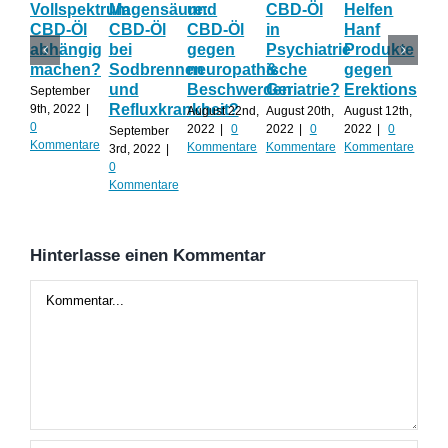
Vollspektrum
Magensäure:
und
CBD-Öl
Helfen
Fo
CBD-Öl
CBD-Öl
CBD-Öl
in
Hanf
zu
abhängig
bei
gegen
Psychiatrie
Produkte
CB
machen?
Sodbrennen
neuropathische
&
gegen
wä
und
Beschwerden
Geriatrie?
Erektionspro
der
September
Refluxkrankheit?
We
9th, 2022
|
August 22nd,
August 20th,
August 12th,
0
2022
|
0
2022
|
0
2022
|
0
September
Augu
Kommentare
Kommentare
Kommentare
Kommentare
3rd, 2022
|
202
0
Kom
Kommentare
Hinterlasse einen Kommentar
Kommentar