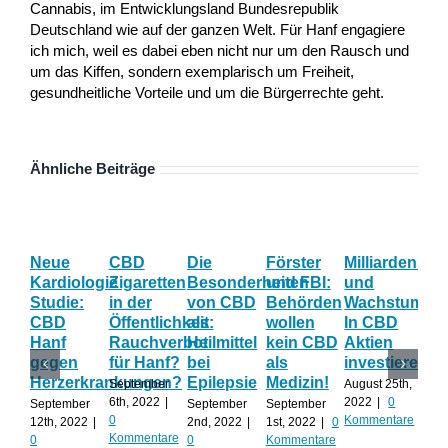
Cannabis, im Entwicklungsland Bundesrepublik
Deutschland wie auf der ganzen Welt. Für Hanf engagiere
ich mich, weil es dabei eben nicht nur um den Rausch und
um das Kiffen, sondern exemplarisch um Freiheit,
gesundheitliche Vorteile und um die Bürgerrechte geht.
Ähnliche Beiträge
Neue
CBD
Die
Förster
Milliardenum
Ka
Kardiologie
Zigaretten
Besonderheiten
und FBI:
und
Wi
Studie:
in der
von CBD
Behörden
Wachstum:
hil
CBD
Öffentlichkeit:
als
wollen
In CBD
ist
Hanf
Rauchverbot
Heilmittel
kein CBD
Aktien
Ha
gegen
für Hanf?
bei
als
investieren?
na
Herzerkrankungen?
Epilepsie
Medizin!
vie
September
August 25th,
Al
6th, 2022
|
2022
|
0
September
September
September
0
Kommentare
12th, 2022
|
2nd, 2022
|
1st, 2022
|
0
Augu
Kommentare
0
0
Kommentare
202