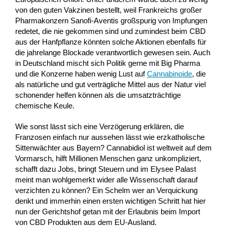
von den guten Vakzinen bestellt, weil Frankreichs großer
Pharmakonzern Sanofi-Aventis großspurig von Impfungen
redetet, die nie gekommen sind und zumindest beim CBD
aus der Hanfpflanze könnten solche Aktionen ebenfalls für
die jahrelange Blockade verantwortlich gewesen sein. Auch
in Deutschland mischt sich Politik gerne mit Big Pharma
und die Konzerne haben wenig Lust auf
Cannabinoide
, die
als natürliche und gut verträgliche Mittel aus der Natur viel
schonender helfen können als die umsatzträchtige
chemische Keule.
Wie sonst lässt sich eine Verzögerung erklären, die
Franzosen einfach nur aussehen lässt wie erzkatholische
Sittenwächter aus Bayern? Cannabidiol ist weltweit auf dem
Vormarsch, hilft Millionen Menschen ganz unkompliziert,
schafft dazu Jobs, bringt Steuern und im Elysee Palast
meint man wohlgemerkt wider alle Wissenschaft darauf
verzichten zu können? Ein Schelm wer an Verquickung
denkt und immerhin einen ersten wichtigen Schritt hat hier
nun der Gerichtshof getan mit der Erlaubnis beim Import
von CBD Produkten aus dem EU-Ausland.