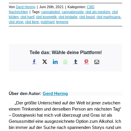
Von
Gerd Hering
|
Juni 26th, 2021
|
Kategorien:
CBD
Nachrichten
|
Tags:
cannabidiol
,
cannabinoide
,
cbd als medizin
,
cbd
blüten
,
cbd hanf
,
cbd kosmetik
,
cbd kristalle
,
cbd liquid
,
cbd marihuana
,
cbd shop
,
cbd tiere
,
nutzhanf
,
terpene
Teile das: Wähle deine Plattform!
Facebook
X
LinkedIn
WhatsApp
Tumblr
Pinterest
E-
Mail
Über den Autor:
Gerd Hering
„Der größte Unterschied auf der Welt ist jener zwischen
einem Trinkenden und derselben Person am nächsten Tag“
– Dostojewski hat mich voll überzeugt und Gras ist als
Genussmittel eine ausgezeichnete Option zum Alkohol. Ich
bin immer auf der Suche nach spannenden Storys rund um