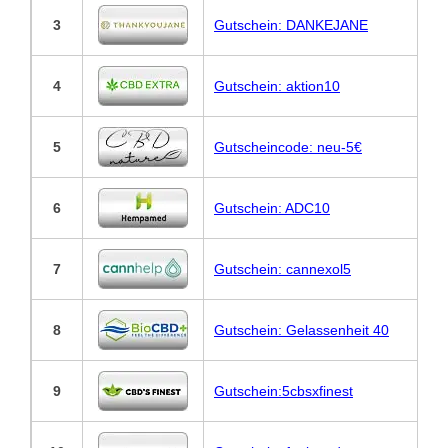
3
Gutschein: DANKEJANE
4
Gutschein: aktion10
5
Gutscheincode: neu-5€
6
Gutschein: ADC10
7
Gutschein: cannexol5
8
Gutschein: Gelassenheit 40
9
Gutschein:5cbsxfinest