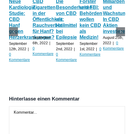
Neue
CBD
Die
Förster
Milliardenum
Ka
Kardiologie
Zigaretten
Besonderheiten
und FBI:
und
Wi
Studie:
in der
von CBD
Behörden
Wachstum:
hil
CBD
Öffentlichkeit:
als
wollen
In CBD
ist
Hanf
Rauchverbot
Heilmittel
kein CBD
Aktien
Ha
gegen
für Hanf?
bei
als
investieren?
na
Herzerkrankungen?
Epilepsie
Medizin!
vie
September
August 25th,
Al
6th, 2022
|
2022
|
0
September
September
September
0
Kommentare
12th, 2022
|
2nd, 2022
|
1st, 2022
|
0
Augu
Kommentare
0
0
Kommentare
202
Kommentare
Kommentare
Kom
Hinterlasse einen Kommentar
Kommentar