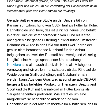
Eine Studie untersucht gerade, ob sich CBD-Hanf als Futter für
Kühe eignet und wie es um die Verwertung der Cannabinoide beim
Verzehr steht (Bild von Heri Santoso auf Pixabay).
Gerade läuft eine neue Studie an der Universität von
Kansas zur Erforschung von CBD-Hanf als Futter für Kühe.
Cannabinoide und Tiere, das ist ja nichts neues und betrifft
in erster Linie die Veterinärmedizin von Hund bis Katze,
aber gleich eine ganze Fütterung auf Marihuana umstellen?
Bekanntlich wurde in den USA vor rund zwei Jahren der
genuin nicht berauschende Nutzhanf für den Anbau
freigegeben und weil der Rohstoff hochwertig und vielseitig
ist, gibt’s eine Menge spannender Untersuchungen.
Nutztiere
sind also auch dabei, die Kühe als Milchgeber
vorneweg und wir wollen mal schauen, ob das Rind auf der
Weide oder im Stall durchgängig mit Nutzhanf ernährt
werden kann. Aus dem Gras wird ja sonst gerade CBD-Öl
hergestellt als beliebtes Produkt für Therapien, Beauty and
Sport und die Kuh mit Cannabidiol im Futter könnte als
Säugetier ebenfalls profitieren. Wie steht es um eine
möglicherweise bedenkliche Anreicherung von
Cannabinoide in der Milch respektive im Rindfleisch, das in