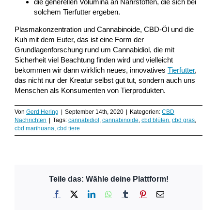
die generellen Volumina an Nährstoffen, die sich bei
solchem Tierfutter ergeben.
Plasmakonzentration und Cannabinoide, CBD-Öl und die
Kuh mit dem Euter, das ist eine Form der
Grundlagenforschung rund um Cannabidiol, die mit
Sicherheit viel Beachtung finden wird und vielleicht
bekommen wir dann wirklich neues, innovatives
Tierfutter
,
das nicht nur der Kreatur selbst gut tut, sondern auch uns
Menschen als Konsumenten von Tierprodukten.
Von
Gerd Hering
|
September 14th, 2020
|
Kategorien:
CBD
Nachrichten
|
Tags:
cannabidiol
,
cannabinoide
,
cbd blüten
,
cbd gras
,
cbd marihuana
,
cbd tiere
Teile das: Wähle deine Plattform!
Facebook
X
LinkedIn
WhatsApp
Tumblr
Pinterest
E-
Mail