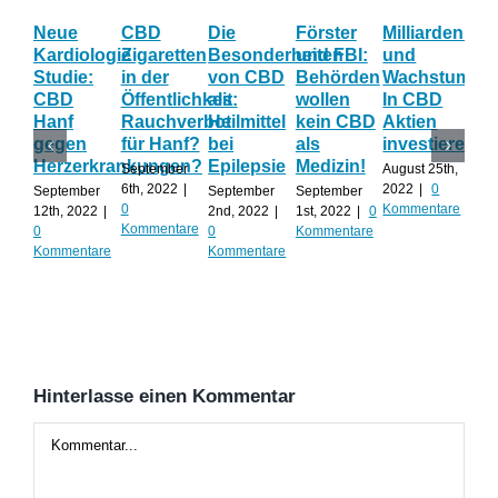
Neue
CBD
Die
Förster
Milliardenum
Ka
Kardiologie
Zigaretten
Besonderheiten
und FBI:
und
Wi
Studie:
in der
von CBD
Behörden
Wachstum:
hil
CBD
Öffentlichkeit:
als
wollen
In CBD
ist
Hanf
Rauchverbot
Heilmittel
kein CBD
Aktien
Ha
gegen
für Hanf?
bei
als
investieren?
na
Herzerkrankungen?
Epilepsie
Medizin!
vie
September
August 25th,
Al
6th, 2022
|
2022
|
0
September
September
September
0
Kommentare
12th, 2022
|
2nd, 2022
|
1st, 2022
|
0
Augu
Kommentare
0
0
Kommentare
202
Kommentare
Kommentare
Kom
Hinterlasse einen Kommentar
Kommentar