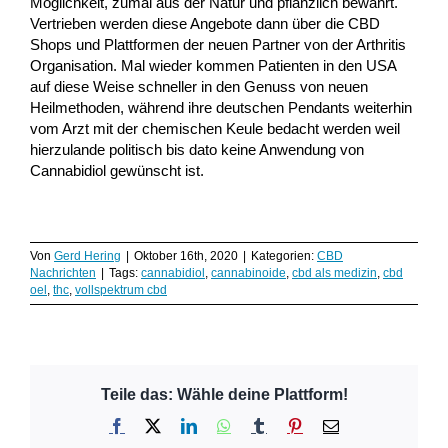
Möglichkeit, zumal aus der Natur und pflanzlich bewährt.
Vertrieben werden diese Angebote dann über die CBD
Shops und Plattformen der neuen Partner von der Arthritis
Organisation. Mal wieder kommen Patienten in den USA
auf diese Weise schneller in den Genuss von neuen
Heilmethoden, während ihre deutschen Pendants weiterhin
vom Arzt mit der chemischen Keule bedacht werden weil
hierzulande politisch bis dato keine Anwendung von
Cannabidiol gewünscht ist.
Von
Gerd Hering
|
Oktober 16th, 2020
|
Kategorien:
CBD
Nachrichten
|
Tags:
cannabidiol
,
cannabinoide
,
cbd als medizin
,
cbd
oel
,
thc
,
vollspektrum cbd
Teile das: Wähle deine Plattform!
Facebook
X
LinkedIn
WhatsApp
Tumblr
Pinterest
E-
Mail