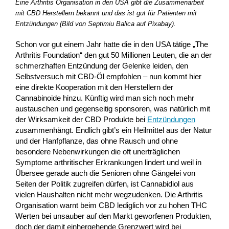
Eine Arthritis Organisation in den USA gibt die Zusammenarbeit
mit CBD Herstellern bekannt und das ist gut für Patienten mit
Entzündungen (Bild von Septimiu Balica auf Pixabay).
Schon vor gut einem Jahr hatte die in den USA tätige „The
Arthritis Foundation“ den gut 50 Millionen Leuten, die an der
schmerzhaften Entzündung der Gelenke leiden, den
Selbstversuch mit CBD-Öl empfohlen – nun kommt hier
eine direkte Kooperation mit den Herstellern der
Cannabinoide hinzu. Künftig wird man sich noch mehr
austauschen und gegenseitig sponsoren, was natürlich mit
der Wirksamkeit der CBD Produkte bei
Entzündungen
zusammenhängt. Endlich gibt’s ein Heilmittel aus der Natur
und der Hanfpflanze, das ohne Rausch und ohne
besondere Nebenwirkungen die oft unerträglichen
Symptome arthritischer Erkrankungen lindert und weil in
Übersee gerade auch die Senioren ohne Gängelei von
Seiten der Politik zugreifen dürfen, ist Cannabidiol aus
vielen Haushalten nicht mehr wegzudenken. Die Arthritis
Organisation warnt beim CBD lediglich vor zu hohen THC
Werten bei unsauber auf den Markt geworfenen Produkten,
doch der damit einhergehende Grenzwert wird bei