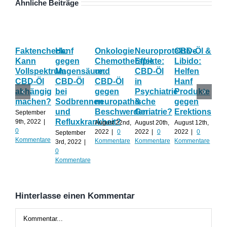
Ähnliche Beiträge
Faktencheck:
Hanf
Onkologie:
Neuroprotektive
CBD-Öl &
Gy
Kann
gegen
Chemotherapie
Effekte:
Libido:
Ne
Vollspektrum
Magensäure:
und
CBD-Öl
Helfen
Fo
CBD-Öl
CBD-Öl
CBD-Öl
in
Hanf
zu
abhängig
bei
gegen
Psychiatrie
Produkte
CB
machen?
Sodbrennen
neuropathische
&
gegen
wä
und
Beschwerden
Geriatrie?
Erektionspro
der
September
Refluxkrankheit?
We
9th, 2022
|
August 22nd,
August 20th,
August 12th,
0
2022
|
0
2022
|
0
2022
|
0
September
Augu
Kommentare
Kommentare
Kommentare
Kommentare
3rd, 2022
|
202
0
Kom
Kommentare
Hinterlasse einen Kommentar
Kommentar