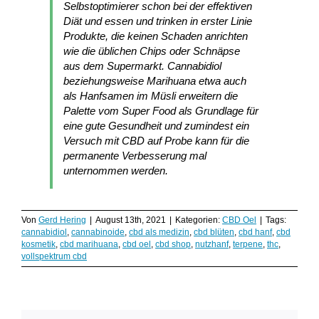
Selbstoptimierer schon bei der effektiven
Diät und essen und trinken in erster Linie
Produkte, die keinen Schaden anrichten
wie die üblichen Chips oder Schnäpse
aus dem Supermarkt. Cannabidiol
beziehungsweise Marihuana etwa auch
als Hanfsamen im Müsli erweitern die
Palette vom Super Food als Grundlage für
eine gute Gesundheit und zumindest ein
Versuch mit CBD auf Probe kann für die
permanente Verbesserung mal
unternommen werden.
Von
Gerd Hering
|
August 13th, 2021
|
Kategorien:
CBD Oel
|
Tags:
cannabidiol
,
cannabinoide
,
cbd als medizin
,
cbd blüten
,
cbd hanf
,
cbd
kosmetik
,
cbd marihuana
,
cbd oel
,
cbd shop
,
nutzhanf
,
terpene
,
thc
,
vollspektrum cbd