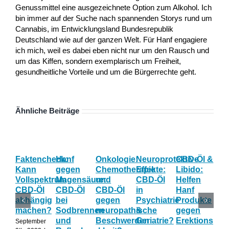
Genussmittel eine ausgezeichnete Option zum Alkohol. Ich
bin immer auf der Suche nach spannenden Storys rund um
Cannabis, im Entwicklungsland Bundesrepublik
Deutschland wie auf der ganzen Welt. Für Hanf engagiere
ich mich, weil es dabei eben nicht nur um den Rausch und
um das Kiffen, sondern exemplarisch um Freiheit,
gesundheitliche Vorteile und um die Bürgerrechte geht.
Ähnliche Beiträge
Faktencheck:
Hanf
Onkologie:
Neuroprotektive
CBD-Öl &
Gy
Kann
gegen
Chemotherapie
Effekte:
Libido:
Ne
Vollspektrum
Magensäure:
und
CBD-Öl
Helfen
Fo
CBD-Öl
CBD-Öl
CBD-Öl
in
Hanf
zu
abhängig
bei
gegen
Psychiatrie
Produkte
CB
machen?
Sodbrennen
neuropathische
&
gegen
wä
und
Beschwerden
Geriatrie?
Erektionspro
der
September