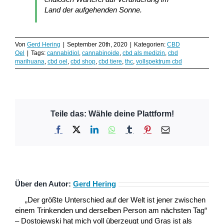
Land der aufgehenden Sonne.
Von
Gerd Hering
|
September 20th, 2020
|
Kategorien:
CBD
Oel
|
Tags:
cannabidiol
,
cannabinoide
,
cbd als medizin
,
cbd
marihuana
,
cbd oel
,
cbd shop
,
cbd tiere
,
thc
,
vollspektrum cbd
Teile das: Wähle deine Plattform!
Facebook
X
LinkedIn
WhatsApp
Tumblr
Pinterest
E-
Mail
Über den Autor:
Gerd Hering
„Der größte Unterschied auf der Welt ist jener zwischen
einem Trinkenden und derselben Person am nächsten Tag“
– Dostojewski hat mich voll überzeugt und Gras ist als