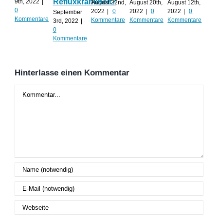
Refluxkrankheit?
We
9th, 2022
|
August 22nd,
August 20th,
August 12th,
0
2022
|
0
2022
|
0
2022
|
0
September
Augu
Kommentare
Kommentare
Kommentare
Kommentare
3rd, 2022
|
202
0
Kom
Kommentare
Hinterlasse einen Kommentar
Kommentar