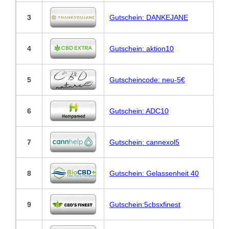
3
Gutschein: DANKEJANE
4
Gutschein: aktion10
5
Gutscheincode: neu-5€
6
Gutschein: ADC10
7
Gutschein: cannexol5
8
Gutschein: Gelassenheit 40
9
Gutschein:5cbsxfinest