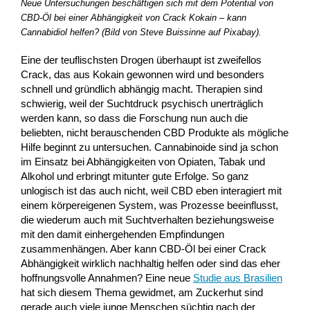
Neue Untersuchungen beschäftigen sich mit dem Potential von
CBD-Öl bei einer Abhängigkeit von Crack Kokain – kann
Cannabidiol helfen? (Bild von Steve Buissinne auf Pixabay).
Eine der teuflischsten Drogen überhaupt ist zweifellos
Crack, das aus Kokain gewonnen wird und besonders
schnell und gründlich abhängig macht. Therapien sind
schwierig, weil der Suchtdruck psychisch unerträglich
werden kann, so dass die Forschung nun auch die
beliebten, nicht berauschenden CBD Produkte als mögliche
Hilfe beginnt zu untersuchen. Cannabinoide sind ja schon
im Einsatz bei Abhängigkeiten von Opiaten, Tabak und
Alkohol und erbringt mitunter gute Erfolge. So ganz
unlogisch ist das auch nicht, weil CBD eben interagiert mit
einem körpereigenen System, was Prozesse beeinflusst,
die wiederum auch mit Suchtverhalten beziehungsweise
mit den damit einhergehenden Empfindungen
zusammenhängen. Aber kann CBD-Öl bei einer Crack
Abhängigkeit wirklich nachhaltig helfen oder sind das eher
hoffnungsvolle Annahmen? Eine neue
Studie aus Brasilien
hat sich diesem Thema gewidmet, am Zuckerhut sind
gerade auch viele junge Menschen süchtig nach der