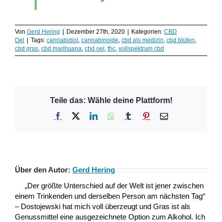
Von
Gerd Hering
|
Dezember 27th, 2020
|
Kategorien:
CBD
Oel
|
Tags:
cannabidiol
,
cannabinoide
,
cbd als medizin
,
cbd blüten
,
cbd gras
,
cbd marihuana
,
cbd oel
,
thc
,
vollspektrum cbd
Teile das: Wähle deine Plattform!
Facebook
X
LinkedIn
WhatsApp
Tumblr
Pinterest
E-
Mail
Über den Autor:
Gerd Hering
„Der größte Unterschied auf der Welt ist jener zwischen
einem Trinkenden und derselben Person am nächsten Tag“
– Dostojewski hat mich voll überzeugt und Gras ist als
Genussmittel eine ausgezeichnete Option zum Alkohol. Ich