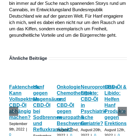
bin immer auf der Suche nach spannenden Storys rund um
Cannabis, im Entwicklungsland Bundesrepublik
Deutschland wie auf der ganzen Welt. Für Hanf engagiere
ich mich, weil es dabei eben nicht nur um den Rausch und
um das Kiffen, sondern exemplarisch um Freiheit,
gesundheitliche Vorteile und um die Bürgerrechte geht.
Ähnliche Beiträge
Faktencheck:
Hanf
Onkologie:
Neuroprotektive
CBD-Öl &
Gy
Kann
gegen
Chemotherapie
Effekte:
Libido:
Ne
Vollspektrum
Magensäure:
und
CBD-Öl
Helfen
Fo
CBD-Öl
CBD-Öl
CBD-Öl
in
Hanf
zu
abhängig
bei
gegen
Psychiatrie
Produkte
CB
machen?
Sodbrennen
neuropathische
&
gegen
wä
und
Beschwerden
Geriatrie?
Erektionspro
der
September
Refluxkrankheit?
We
9th, 2022
|
August 22nd,
August 20th,
August 12th,
0
2022
|
0
2022
|
0
2022
|
0
September
Augu