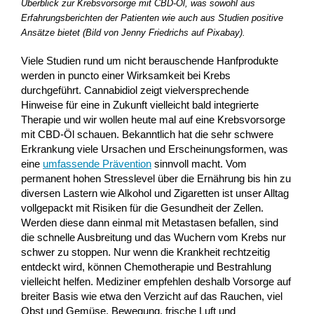
Überblick zur Krebsvorsorge mit CBD-Öl, was sowohl aus
Erfahrungsberichten der Patienten wie auch aus Studien positive
Ansätze bietet (Bild von Jenny Friedrichs auf Pixabay).
Viele Studien rund um nicht berauschende Hanfprodukte
werden in puncto einer Wirksamkeit bei Krebs
durchgeführt. Cannabidiol zeigt vielversprechende
Hinweise für eine in Zukunft vielleicht bald integrierte
Therapie und wir wollen heute mal auf eine Krebsvorsorge
mit CBD-Öl schauen. Bekanntlich hat die sehr schwere
Erkrankung viele Ursachen und Erscheinungsformen, was
eine
umfassende Prävention
sinnvoll macht. Vom
permanent hohen Stresslevel über die Ernährung bis hin zu
diversen Lastern wie Alkohol und Zigaretten ist unser Alltag
vollgepackt mit Risiken für die Gesundheit der Zellen.
Werden diese dann einmal mit Metastasen befallen, sind
die schnelle Ausbreitung und das Wuchern vom Krebs nur
schwer zu stoppen. Nur wenn die Krankheit rechtzeitig
entdeckt wird, können Chemotherapie und Bestrahlung
vielleicht helfen. Mediziner empfehlen deshalb Vorsorge auf
breiter Basis wie etwa den Verzicht auf das Rauchen, viel
Obst und Gemüse, Bewegung, frische Luft und