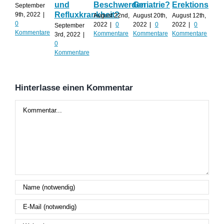
und
Beschwerden
Geriatrie?
Erektionspro
der
September
Refluxkrankheit?
We
9th, 2022
|
August 22nd,
August 20th,
August 12th,
0
2022
|
0
2022
|
0
2022
|
0
September
Augu
Kommentare
Kommentare
Kommentare
Kommentare
3rd, 2022
|
202
0
Kom
Kommentare
Hinterlasse einen Kommentar
Kommentar