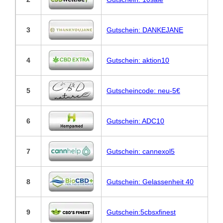
3
Gutschein: DANKEJANE
4
Gutschein: aktion10
5
Gutscheincode: neu-5€
6
Gutschein: ADC10
7
Gutschein: cannexol5
8
Gutschein: Gelassenheit 40
9
Gutschein:5cbsxfinest