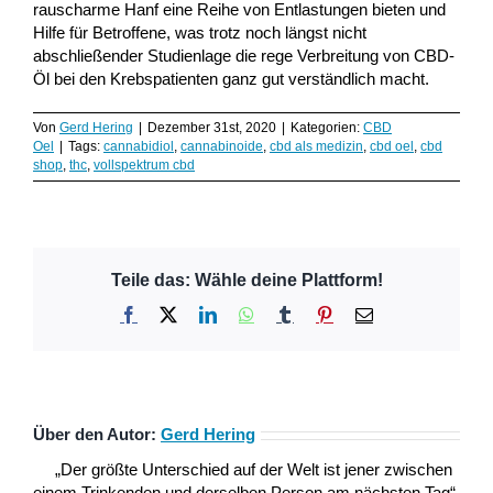
rauscharme Hanf eine Reihe von Entlastungen bieten und
Hilfe für Betroffene, was trotz noch längst nicht
abschließender Studienlage die rege Verbreitung von CBD-
Öl bei den Krebspatienten ganz gut verständlich macht.
Von
Gerd Hering
|
Dezember 31st, 2020
|
Kategorien:
CBD
Oel
|
Tags:
cannabidiol
,
cannabinoide
,
cbd als medizin
,
cbd oel
,
cbd
shop
,
thc
,
vollspektrum cbd
Teile das: Wähle deine Plattform!
Facebook
X
LinkedIn
WhatsApp
Tumblr
Pinterest
E-
Mail
Über den Autor:
Gerd Hering
„Der größte Unterschied auf der Welt ist jener zwischen
einem Trinkenden und derselben Person am nächsten Tag“