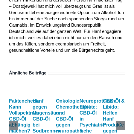
– Dostojewski hat mich voll überzeugt und Gras ist als
Genussmittel eine ausgezeichnete Option zum Alkohol. Ich
bin immer auf der Suche nach spannenden Storys rund um
Cannabis, im Entwicklungsland Bundesrepublik
Deutschland wie auf der ganzen Welt. Für Hanf engagiere
ich mich, weil es dabei eben nicht nur um den Rausch und
um das Kiffen, sondern exemplarisch um Freiheit,
gesundheitliche Vorteile und um die Bürgerrechte geht.
Ähnliche Beiträge
Faktencheck:
Hanf
Onkologie:
Neuroprotektive
CBD-Öl &
Gy
Kann
gegen
Chemotherapie
Effekte:
Libido:
Ne
Vollspektrum
Magensäure:
und
CBD-Öl
Helfen
Fo
CBD-Öl
CBD-Öl
CBD-Öl
in
Hanf
zu
abhängig
bei
gegen
Psychiatrie
Produkte
CB
machen?
Sodbrennen
neuropathische
&
gegen
wä