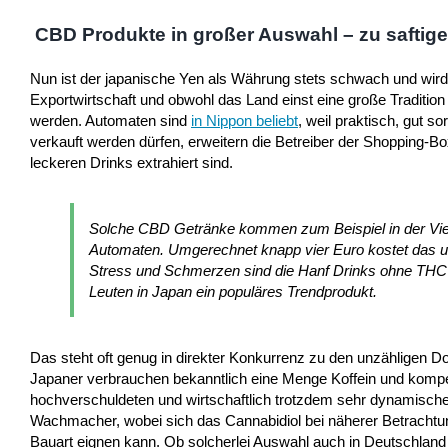
CBD Produkte in großer Auswahl – zu saftige
Nun ist der japanische Yen als Währung stets schwach und wird 
Exportwirtschaft und obwohl das Land einst eine große Traditio
werden. Automaten sind
in Nippon beliebt
, weil praktisch, gut s
verkauft werden dürfen, erweitern die Betreiber der Shopping-B
leckeren Drinks extrahiert sind.
Solche CBD Getränke kommen zum Beispiel in der Vierte
Automaten. Umgerechnet knapp vier Euro kostet das u
Stress und Schmerzen sind die Hanf Drinks ohne THC w
Leuten in Japan ein populäres Trendprodukt.
Das steht oft genug in direkter Konkurrenz zu den unzähligen 
Japaner verbrauchen bekanntlich eine Menge Koffein und kompen
hochverschuldeten und wirtschaftlich trotzdem sehr dynamische
Wachmacher, wobei sich das Cannabidiol bei näherer Betrachtun
Bauart eignen kann. Ob solcherlei Auswahl auch in Deutschland i