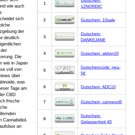
Gutschein:
1
und wie auch
12NORDIC
s
cheidet sich
2
Gutschein: 10sale
olche
zgebung der
Gutschein:
3
e deutlich
DANKEJANE
igentlichen
 der
4
Gutschein: aktion10
kerung. Die
er wie in Japan
Gutscheincode: neu-
se voll von
5
5€
News über
binoide, was
6
Gutschein: ADC10
dieser Tage am
ller CBD
ch frische
7
Gutschein: cannexol5
lche
ifernden
Gutschein:
8
n Cannabidiol.
Gelassenheit 40
kaufsbox an