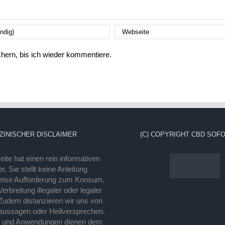
ern, bis ich wieder kommentiere.
ZINISCHER DISCLAIMER
(C) COPYRIGHT CBD SOFO
ite hat einen rein informativen
r. Sie stellt keine Anleitung
eise Aufforderung zum Konsum,
rbreitung illegaler oder legaler
Zudem distanzieren wir uns von
laussagen oder Heilversprechen.
e und Anwendungen dienen dem