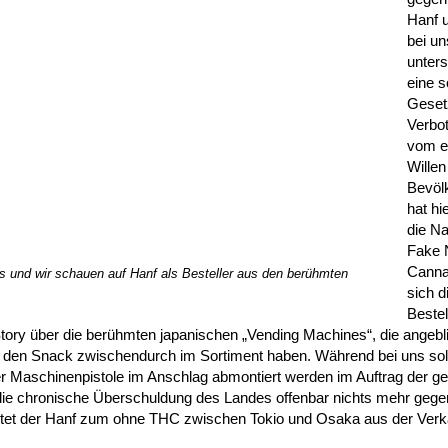
Hanf 
bei un
unters
eine s
Geset
Verbot
vom e
Willen
Bevöl
hat hi
die Na
Fake 
Canna
und wir schauen auf Hanf als Besteller aus den berühmten
sich 
Beste
ry über die berühmten japanischen „Vending Machines“, die angebli
für den Snack zwischendurch im Sortiment haben. Während bei uns so
der Maschinenpistole im Anschlag abmontiert werden im Auftrag der ge
 die chronische Überschuldung des Landes offenbar nichts mehr gege
stet der Hanf zum ohne THC zwischen Tokio und Osaka aus der Ver