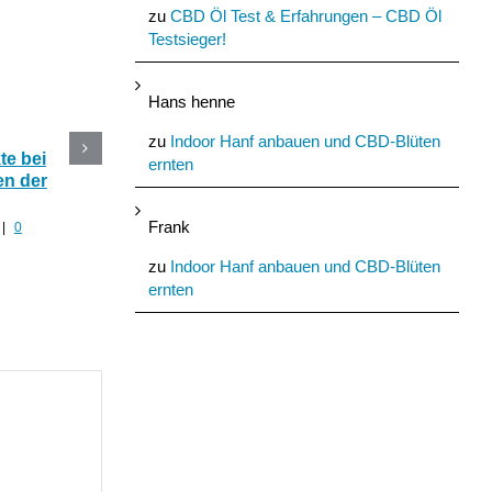
zu
CBD Öl Test & Erfahrungen – CBD Öl
Testsieger!
Hans henne
zu
Indoor Hanf anbauen und CBD-Blüten
e bei
CBD Blüten im Online
Die 5 besten CBD
ernten
n der
Shop kaufen oder selber
Produkte mit Hanf fü
anbauen?
den Sommer
Frank
|
0
Juli 30th, 2022
|
0 Kommentare
Juli 29th, 2022
|
0 Komment
zu
Indoor Hanf anbauen und CBD-Blüten
ernten