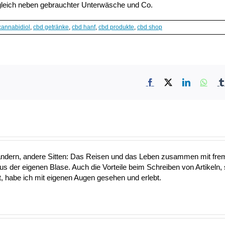
leich neben gebrauchter Unterwäsche und Co.
cannabidiol
,
cbd getränke
,
cbd hanf
,
cbd produkte
,
cbd shop
Facebook
X
LinkedIn
What
ändern, andere Sitten: Das Reisen und das Leben zusammen mit fre
aus der eigenen Blase. Auch die Vorteile beim Schreiben von Artikeln, 
 habe ich mit eigenen Augen gesehen und erlebt.