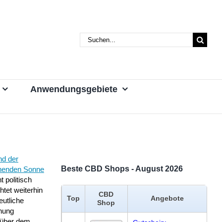
Suche
nach:
Anwendungsgebiete
nd der
Beste CBD Shops - August 2026
henden Sonne
t politisch
htet weiterhin
CBD
Top
Angebote
eutliche
Shop
nung
über dem