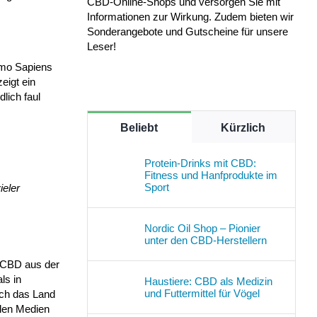
CBD-Online-Shops und versorgen Sie mit
Informationen zur Wirkung. Zudem bieten wir
Sonderangebote und Gutscheine für unsere
Leser!
omo Sapiens
eigt ein
lich faul
Beliebt
Kürzlich
Protein-Drinks mit CBD:
Fitness und Hanfprodukte im
Sport
ieler
Nordic Oil Shop – Pionier
unter den CBD-Herstellern
 CBD aus der
ls in
Haustiere: CBD als Medizin
und Futtermittel für Vögel
ich das Land
alen Medien