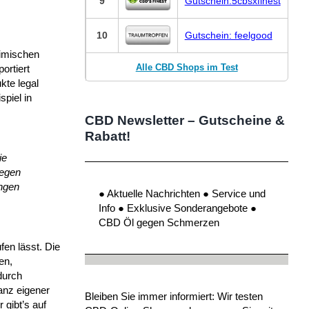
9
Gutschein:5cbsxfinest
10
Gutschein: feelgood
eimischen
Alle CBD Shops im Test
ortiert
kte legal
piel in
CBD Newsletter – Gutscheine &
Rabatt!
ie
gegen
ungen
● Aktuelle Nachrichten ● Service und
Info ● Exklusive Sonderangebote ●
CBD Öl gegen Schmerzen
fen lässt. Die
en,
durch
anz eigener
Bleiben Sie immer informiert: Wir testen
 gibt’s auf