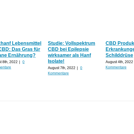
zhanf Lebensmittel
Studie: Vollspektrum
CBD Produkt
CBD: Das Gras für
CBD bei Epilepsie
Erkrankunge
ane Ernährung?
wirksamer als Hanf
Schilddrüse
Isolate!
t 8th, 2022
|
0
August 4th, 2022
entare
Kommentare
August 7th, 2022
|
0
Kommentare