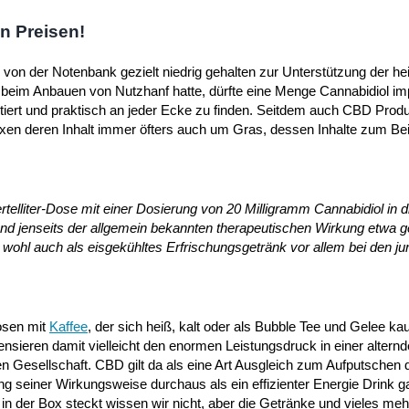
n Preisen!
von der Notenbank gezielt niedrig gehalten zur Unterstützung der h
n beim Anbauen von Nutzhanf hatte, dürfte eine Menge Cannabidiol imp
ortiert und praktisch an jeder Ecke zu finden. Seitdem auch CBD Produ
oxen deren Inhalt immer öfters auch um Gras, dessen Inhalte zum Beis
lliter-Dose mit einer Dosierung von 20 Milligramm Cannabidiol in d
nd jenseits der allgemein bekannten therapeutischen Wirkung etwa 
ohl auch als eisgekühltes Erfrischungsgetränk vor allem bei den j
Dosen mit
Kaffee
, der sich heiß, kalt oder als Bubble Tee und Gelee kau
sieren damit vielleicht den enormen Leistungsdruck in einer alternd
n Gesellschaft. CBD gilt da als eine Art Ausgleich zum Aufputschen 
g seiner Wirkungsweise durchaus als ein effizienter Energie Drink g
n der Box steckt wissen wir nicht, aber die Getränke und vieles mehr