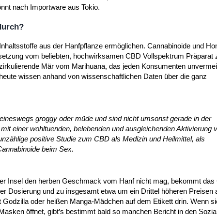
önnt nach Importware aus Tokio.
durch?
Inhaltsstoffe aus der Hanfpflanze ermöglichen. Cannabinoide und H
setzung vom beliebten, hochwirksamen CBD Vollspektrum Präparat z
zirkulierende Mär vom Marihuana, das jeden Konsumenten unvermeid
 heute wissen anhand von wissenschaftlichen Daten über die ganz
neswegs groggy oder müde und sind nicht umsonst gerade in der
 mit einer wohltuenden, belebenden und ausgleichenden Aktivierung v
nzählige positive Studie zum CBD als Medizin und Heilmittel, als
 Cannabinoide beim Sex.
 der Insel den herben Geschmack vom Hanf nicht mag, bekommt das
r Dosierung und zu insgesamt etwa um ein Drittel höheren Preisen a
mit Godzilla oder heißen Manga-Mädchen auf dem Etikett drin. Wenn s
asken öffnet, gibt’s bestimmt bald so manchen Bericht in den Sozi