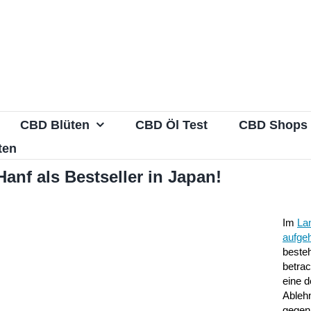
CBD Blüten
CBD Öl Test
CBD Shops
ten
nf als Bestseller in Japan!
Im
La
aufge
besteh
betrac
eine d
Ableh
gegen