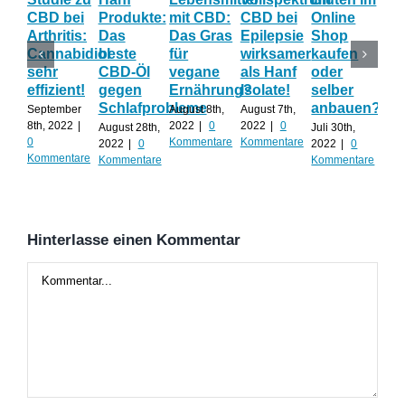
CBD bei
Produkte:
mit CBD:
CBD bei
Online
CB
Arthritis:
Das
Das Gras
Epilepsie
Shop
Pr
Cannabidiol
beste
für
wirksamer
kaufen
mit
sehr
CBD-Öl
vegane
als Hanf
oder
für
effizient!
gegen
Ernährung?
Isolate!
selber
So
Schlafprobleme
anbauen?
September
August 8th,
August 7th,
Juli 
8th, 2022
|
2022
|
0
2022
|
0
202
August 28th,
Juli 30th,
0
Kommentare
Kommentare
Kom
2022
|
0
2022
|
0
Kommentare
Kommentare
Kommentare
Hinterlasse einen Kommentar
Kommentar