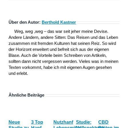
Über den Autor:
Berthold Kastner
Weg, weg ,weg – das war seit jeher meine Devise.
Andere Ländern, andere Sitten: Das Reisen und das Leben
zusammen mit fremden Kulturen hat seinen Reiz. So wird
der Horizont erweitert und befreit sich aus der eigenen
Blase. Auch die Vorteile beim Schreiben von Artikeln,
sollten dann nicht vergessen werden. Vieles was in meinen
Texten vorkommt, habe ich mit eigenen Augen gesehen
und erlebt.
Ähnliche Beiträge
Neue
3 Top
Nutzhanf
Studie:
CBD
Die
Studie zu
Hanf
Lebensmittel
Vollspektrum
Blüten im
be