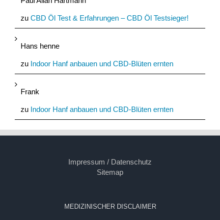
Paul Allan Hartmann
zu
CBD Öl Test & Erfahrungen – CBD Öl Testsieger!
Hans henne
zu
Indoor Hanf anbauen und CBD-Blüten ernten
Frank
zu
Indoor Hanf anbauen und CBD-Blüten ernten
Impressum / Datenschutz
Sitemap
MEDIZINISCHER DISCLAIMER