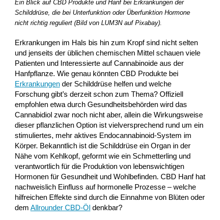
Ein Blick auf CBD Produkte und Hanf bei Erkrankungen der
Schilddrüse, die bei Unterfunktion oder Überfunktion Hormone
nicht richtig reguliert (Bild von LUM3N auf Pixabay).
Erkrankungen im Hals bis hin zum Kropf sind nicht selten
und jenseits der üblichen chemischen Mittel schauen viele
Patienten und Interessierte auf Cannabinoide aus der
Hanfpflanze. Wie genau könnten CBD Produkte bei
Erkrankungen
der Schilddrüse helfen und welche
Forschung gibt’s derzeit schon zum Thema? Offiziell
empfohlen etwa durch Gesundheitsbehörden wird das
Cannabidiol zwar noch nicht aber, allein die Wirkungsweise
dieser pflanzlichen Option ist vielversprechend rund um ein
stimuliertes, mehr aktives Endocannabinoid-System im
Körper. Bekanntlich ist die Schilddrüse ein Organ in der
Nähe vom Kehlkopf, geformt wie ein Schmetterling und
verantwortlich für die Produktion von lebenswichtigen
Hormonen für Gesundheit und Wohlbefinden. CBD Hanf hat
nachweislich Einfluss auf hormonelle Prozesse – welche
hilfreichen Effekte sind durch die Einnahme von Blüten oder
dem
Allrounder CBD-Öl
denkbar?