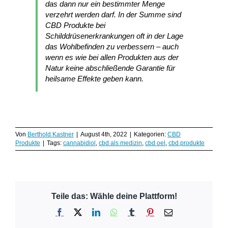
das dann nur ein bestimmter Menge
verzehrt werden darf. In der Summe sind
CBD Produkte bei
Schilddrüsenerkrankungen oft in der Lage
das Wohlbefinden zu verbessern – auch
wenn es wie bei allen Produkten aus der
Natur keine abschließende Garantie für
heilsame Effekte geben kann.
Von
Berthold Kastner
|
August 4th, 2022
|
Kategorien:
CBD
Produkte
|
Tags:
cannabidiol
,
cbd als medizin
,
cbd oel
,
cbd produkte
Teile das: Wähle deine Plattform!
Facebook
X
LinkedIn
WhatsApp
Tumblr
Pinterest
E-
Mail