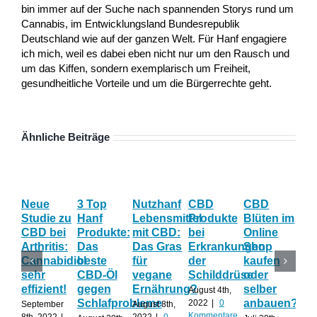
bin immer auf der Suche nach spannenden Storys rund um
Cannabis, im Entwicklungsland Bundesrepublik
Deutschland wie auf der ganzen Welt. Für Hanf engagiere
ich mich, weil es dabei eben nicht nur um den Rausch und
um das Kiffen, sondern exemplarisch um Freiheit,
gesundheitliche Vorteile und um die Bürgerrechte geht.
Ähnliche Beiträge
Neue
3 Top
Nutzhanf
CBD
CBD
Die
Studie zu
Hanf
Lebensmittel
Produkte
Blüten im
be
CBD bei
Produkte:
mit CBD:
bei
Online
CB
Arthritis:
Das
Das Gras
Erkrankungen
Shop
Pr
Cannabidiol
beste
für
der
kaufen
mit
sehr
CBD-Öl
vegane
Schilddrüse
oder
für
effizient!
gegen
Ernährung?
selber
So
August 4th,
Schlafprobleme
anbauen?
2022
|
0
September
August 8th,
Juli 
Kommentare
8th, 2022
|
2022
|
0
202