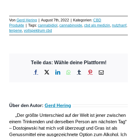
Von
Gerd Hering
|
August 7th, 2022
|
Kategorien:
CBD
Produkte
|
Tags:
cannabidiol
,
cannabinoide
,
cbd als medizin
,
nutzhanf
,
terpene
,
vollspektrum cbd
Teile das: Wähle deine Plattform!
Facebook
X
LinkedIn
WhatsApp
Tumblr
Pinterest
E-
Mail
Über den Autor:
Gerd Hering
„Der größte Unterschied auf der Welt ist jener zwischen
einem Trinkenden und derselben Person am nächsten Tag“
– Dostojewski hat mich voll überzeugt und Gras ist als
Genussmittel eine ausgezeichnete Option zum Alkohol. Ich