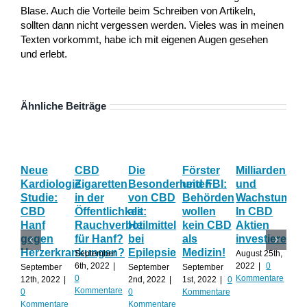
Blase. Auch die Vorteile beim Schreiben von Artikeln,
sollten dann nicht vergessen werden. Vieles was in meinen
Texten vorkommt, habe ich mit eigenen Augen gesehen
und erlebt.
Ähnliche Beiträge
Neue
CBD
Die
Förster
Milliardenum
Ka
Kardiologie
Zigaretten
Besonderheiten
und FBI:
und
Wi
Studie:
in der
von CBD
Behörden
Wachstum:
hil
CBD
Öffentlichkeit:
als
wollen
In CBD
ist
Hanf
Rauchverbot
Heilmittel
kein CBD
Aktien
Ha
gegen
für Hanf?
bei
als
investieren?
na
Herzerkrankungen?
Epilepsie
Medizin!
vie
September
August 25th,
Al
6th, 2022
|
2022
|
0
September
September
September
0
Kommentare
12th, 2022
|
2nd, 2022
|
1st, 2022
|
0
Augu
Kommentare
0
0
Kommentare
202
Kommentare
Kommentare
Kom