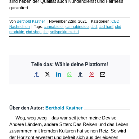
sind neben der Qualität auch Kundendienst und Fairness
garantiert.
Von
Berthold Kastner
|
November 22nd, 2021
|
Kategorien:
CBD
Nachrichten
|
Tags:
cannabidiol
,
cannabinoide
,
cbd
,
cbd hanf
,
cbd
produkte
,
cbd shop
,
thc
,
vollspektrum cbd
Teile das: Wähle deine Plattform!
Facebook
X
LinkedIn
WhatsApp
Tumblr
Pinterest
E-
Mail
Über den Autor:
Berthold Kastner
Weg, weg ,weg – das war seit jeher meine Devise.
Andere Ländern, andere Sitten: Das Reisen und das Leben
zusammen mit fremden Kulturen hat seinen Reiz. So wird
der Horizont erweitert und befreit sich aus der eigenen