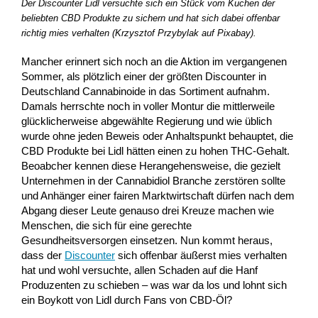
Der Discounter Lidl versuchte sich ein Stück vom Kuchen der
beliebten CBD Produkte zu sichern und hat sich dabei offenbar
richtig mies verhalten (Krzysztof Przybylak auf Pixabay).
Mancher erinnert sich noch an die Aktion im vergangenen
Sommer, als plötzlich einer der größten Discounter in
Deutschland Cannabinoide in das Sortiment aufnahm.
Damals herrschte noch in voller Montur die mittlerweile
glücklicherweise abgewählte Regierung und wie üblich
wurde ohne jeden Beweis oder Anhaltspunkt behauptet, die
CBD Produkte bei Lidl hätten einen zu hohen THC-Gehalt.
Beoabcher kennen diese Herangehensweise, die gezielt
Unternehmen in der Cannabidiol Branche zerstören sollte
und Anhänger einer fairen Marktwirtschaft dürfen nach dem
Abgang dieser Leute genauso drei Kreuze machen wie
Menschen, die sich für eine gerechte
Gesundheitsversorgen einsetzen. Nun kommt heraus,
dass der
Discounter
sich offenbar äußerst mies verhalten
hat und wohl versuchte, allen Schaden auf die Hanf
Produzenten zu schieben – was war da los und lohnt sich
ein Boykott von Lidl durch Fans von CBD-Öl?