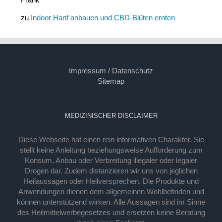
zu
Indoor Hanf anbauen und CBD-Blüten ernten
Impressum / Datenschutz
Sitemap
MEDIZINISCHER DISCLAIMER
Diese Webseite hat einen rein informativen Charakter. Sie
stellt keine Anleitung beziehungsweise Aufforderung zum
Konsum, Anbau oder Verbreitung illegaler oder legaler
Drogen dar. Zudem distanzieren wir uns von jeglichen
Heilaussagen oder Heilversprechen. Die Produkte und
Anwendungen dienen dem allgemeinen Wohlbefinden und
können unterstützend wirken. Alle Aussagen sind im Sinne
des Heilmittelwerbegesetzes und ersetzen keine Beratung