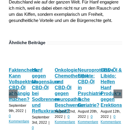
Deutschland wie auf der ganzen Welt. Für Hanf engagiere
ich mich, weil es dabei eben nicht nur um den Rausch und
um das Kiffen, sondern exemplarisch um Freiheit,
gesundheitliche Vorteile und um die Bürgerrechte geht.
Ähnliche Beiträge
Faktencheck:
Hanf
Onkologie:
Neuroprotektive
CBD-Öl &
Gy
Kann
gegen
Chemotherapie
Effekte:
Libido:
Ne
Vollspektrum
Magensäure:
und
CBD-Öl
Helfen
Fo
CBD-Öl
CBD-Öl
CBD-Öl
in
Hanf
zu
abhängig
bei
gegen
Psychiatrie
Produkte
CB
machen?
Sodbrennen
neuropathische
&
gegen
wä
und
Beschwerden
Geriatrie?
Erektionspro
der
September
Refluxkrankheit?
We
9th, 2022
|
August 22nd,
August 20th,
August 12th,
0
2022
|
0
2022
|
0
2022
|
0
September
Augu
Kommentare
Kommentare
Kommentare
Kommentare
3rd, 2022
|
202
0
Kom