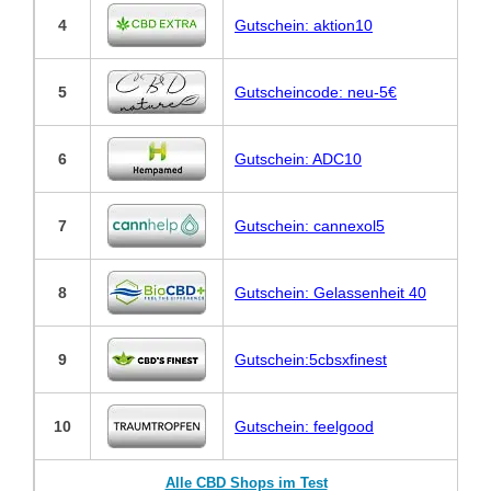
4
Gutschein: aktion10
5
Gutscheincode: neu-5€
6
Gutschein: ADC10
7
Gutschein: cannexol5
8
Gutschein: Gelassenheit 40
9
Gutschein:5cbsxfinest
10
Gutschein: feelgood
Alle CBD Shops im Test