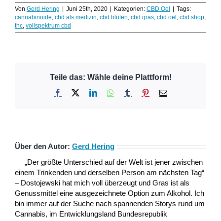
Von
Gerd Hering
|
Juni 25th, 2020
|
Kategorien:
CBD Oel
|
Tags:
cannabinoide
,
cbd als medizin
,
cbd blüten
,
cbd gras
,
cbd oel
,
cbd shop
,
thc
,
vollspektrum cbd
Teile das: Wähle deine Plattform!
Facebook
X
LinkedIn
WhatsApp
Tumblr
Pinterest
E-
Mail
Über den Autor:
Gerd Hering
„Der größte Unterschied auf der Welt ist jener zwischen
einem Trinkenden und derselben Person am nächsten Tag“
– Dostojewski hat mich voll überzeugt und Gras ist als
Genussmittel eine ausgezeichnete Option zum Alkohol. Ich
bin immer auf der Suche nach spannenden Storys rund um
Cannabis, im Entwicklungsland Bundesrepublik