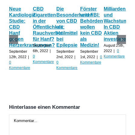
Neue
CBD
Die
Förster
Milliardenum
Ka
Kardiologie
Zigaretten
Besonderheiten
und FBI:
und
Wi
Studie:
in der
von CBD
Behörden
Wachstum:
hil
CBD
Öffentlichkeit:
als
wollen
In CBD
ist
Hanf
Rauchverbot
Heilmittel
kein CBD
Aktien
Ha
gegen
für Hanf?
bei
als
investieren?
na
Herzerkrankungen?
Epilepsie
Medizin!
vie
September
August 25th,
Al
6th, 2022
|
2022
|
0
September
September
September
0
Kommentare
12th, 2022
|
2nd, 2022
|
1st, 2022
|
0
Augu
Kommentare
0
0
Kommentare
202
Kommentare
Kommentare
Kom
Hinterlasse einen Kommentar
Kommentar