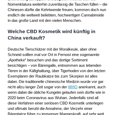
Nomenklatura weiterhin zuverlässig die Taschen füllen – die
Chinesen dürfte die Kehrtwende freuen, kommen doch nun
endlich die weltweit beliebten, hochwertigen Cannabinoide
in das große Land mit den vielen Menschen.
Welche CBD Kosmetik wird künftig in
China verkauft?
Deutsche Tierschützer mit der Moralkeule, aber ohne
Schneid sollten mal vor Ort in Fernost eine sogenannte
„Apotheke“ besuchen und das dortige Sortiment
besichtigen – von Bärengalle, entnommen aus lebenden
Tieren in der Käfighaltung, über Tigerhoden von den letzten
Exemplaren der Raubkatze bis zum Skorpion ist alles
dabei. Die traditionelle chinesische Medizin wurde vor gar
nicht allzu langer Zeit sogar von der
WHO
anerkannt, auch
wenn dabei die übliche Kungelei gelaufen sein dürfte wie in
2020 beim Coronavirus aus Wuhan. Jedenfalls sind all
diese Verfahren einer seriösen CBD Kosmetik unterlegen
und oftmals beruht die Annahme, der Verzehr einer
Bärentatze führe zu immenser Manneskraft, auf sehr weit