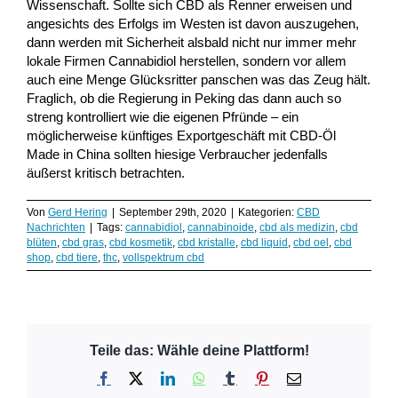
Wissenschaft. Sollte sich CBD als Renner erweisen und
angesichts des Erfolgs im Westen ist davon auszugehen,
dann werden mit Sicherheit alsbald nicht nur immer mehr
lokale Firmen Cannabidiol herstellen, sondern vor allem
auch eine Menge Glücksritter panschen was das Zeug hält.
Fraglich, ob die Regierung in Peking das dann auch so
streng kontrolliert wie die eigenen Pfründe – ein
möglicherweise künftiges Exportgeschäft mit CBD-Öl
Made in China sollten hiesige Verbraucher jedenfalls
äußerst kritisch betrachten.
Von
Gerd Hering
|
September 29th, 2020
|
Kategorien:
CBD
Nachrichten
|
Tags:
cannabidiol
,
cannabinoide
,
cbd als medizin
,
cbd
blüten
,
cbd gras
,
cbd kosmetik
,
cbd kristalle
,
cbd liquid
,
cbd oel
,
cbd
shop
,
cbd tiere
,
thc
,
vollspektrum cbd
Teile das: Wähle deine Plattform!
Facebook
X
LinkedIn
WhatsApp
Tumblr
Pinterest
E-
Mail