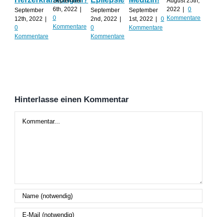
September
August 25th,
Al
6th, 2022
|
2022
|
0
September
September
September
0
Kommentare
12th, 2022
|
2nd, 2022
|
1st, 2022
|
0
Augu
Kommentare
0
0
Kommentare
202
Kommentare
Kommentare
Kom
Hinterlasse einen Kommentar
Kommentar