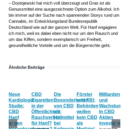
– Dostojewski hat mich voll überzeugt und Gras ist als
Genussmittel eine ausgezeichnete Option zum Alkohol. Ich
bin immer auf der Suche nach spannenden Storys rund um
Cannabis, im Entwicklungsland Bundesrepublik
Deutschland wie auf der ganzen Welt. Für Hanf engagiere
ich mich, weil es dabei eben nicht nur um den Rausch und
um das Kiffen, sondern exemplarisch um Freiheit,
gesundheitliche Vorteile und um die Bürgerrechte geht.
Ähnliche Beiträge
Neue
CBD
Die
Förster
Milliardenum
Ka
Kardiologie
Zigaretten
Besonderheiten
und FBI:
und
Wi
Studie:
in der
von CBD
Behörden
Wachstum:
hil
CBD
Öffentlichkeit:
als
wollen
In CBD
ist
Hanf
Rauchverbot
Heilmittel
kein CBD
Aktien
Ha
gegen
für Hanf?
bei
als
investieren?
na
Herzerkrankungen?
Epilepsie
Medizin!
vie