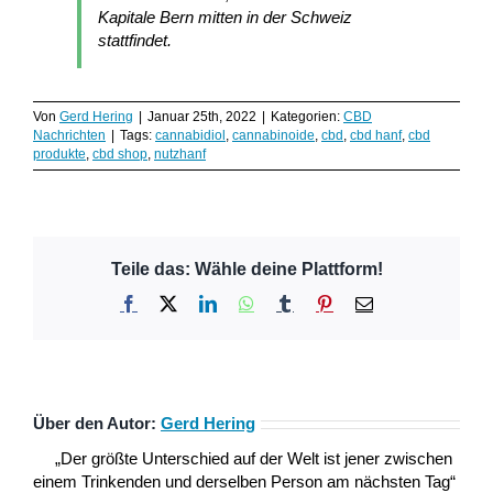
Kapitale Bern mitten in der Schweiz
stattfindet.
Von
Gerd Hering
|
Januar 25th, 2022
|
Kategorien:
CBD
Nachrichten
|
Tags:
cannabidiol
,
cannabinoide
,
cbd
,
cbd hanf
,
cbd
produkte
,
cbd shop
,
nutzhanf
Teile das: Wähle deine Plattform!
Facebook
X
LinkedIn
WhatsApp
Tumblr
Pinterest
E-
Mail
Über den Autor:
Gerd Hering
„Der größte Unterschied auf der Welt ist jener zwischen
einem Trinkenden und derselben Person am nächsten Tag“