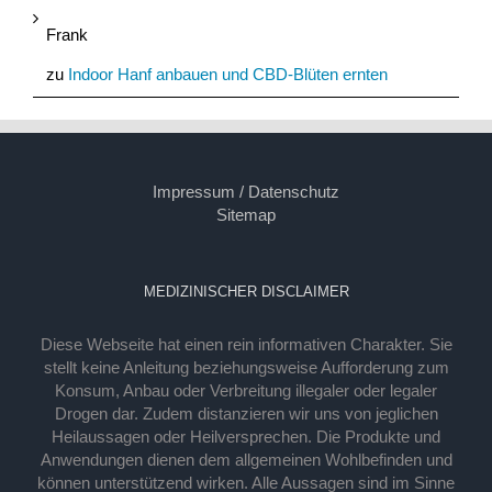
Frank
zu
Indoor Hanf anbauen und CBD-Blüten ernten
Impressum / Datenschutz
Sitemap
MEDIZINISCHER DISCLAIMER
Diese Webseite hat einen rein informativen Charakter. Sie
stellt keine Anleitung beziehungsweise Aufforderung zum
Konsum, Anbau oder Verbreitung illegaler oder legaler
Drogen dar. Zudem distanzieren wir uns von jeglichen
Heilaussagen oder Heilversprechen. Die Produkte und
Anwendungen dienen dem allgemeinen Wohlbefinden und
können unterstützend wirken. Alle Aussagen sind im Sinne