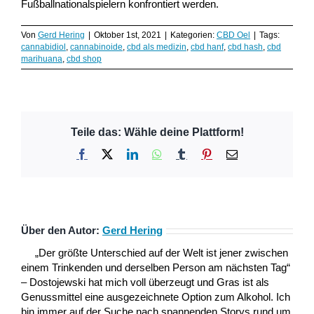
Fußballnationalspielern konfrontiert werden.
Von
Gerd Hering
|
Oktober 1st, 2021
|
Kategorien:
CBD Oel
|
Tags:
cannabidiol
,
cannabinoide
,
cbd als medizin
,
cbd hanf
,
cbd hash
,
cbd
marihuana
,
cbd shop
Teile das: Wähle deine Plattform!
Facebook
X
LinkedIn
WhatsApp
Tumblr
Pinterest
E-
Mail
Über den Autor:
Gerd Hering
„Der größte Unterschied auf der Welt ist jener zwischen
einem Trinkenden und derselben Person am nächsten Tag“
– Dostojewski hat mich voll überzeugt und Gras ist als
Genussmittel eine ausgezeichnete Option zum Alkohol. Ich
bin immer auf der Suche nach spannenden Storys rund um