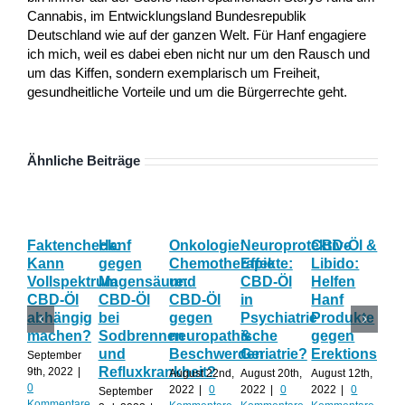
Cannabis, im Entwicklungsland Bundesrepublik
Deutschland wie auf der ganzen Welt. Für Hanf engagiere
ich mich, weil es dabei eben nicht nur um den Rausch und
um das Kiffen, sondern exemplarisch um Freiheit,
gesundheitliche Vorteile und um die Bürgerrechte geht.
Ähnliche Beiträge
Faktencheck:
Hanf
Onkologie:
Neuroprotektive
CBD-Öl &
Gy
Kann
gegen
Chemotherapie
Effekte:
Libido:
Ne
Vollspektrum
Magensäure:
und
CBD-Öl
Helfen
Fo
CBD-Öl
CBD-Öl
CBD-Öl
in
Hanf
zu
abhängig
bei
gegen
Psychiatrie
Produkte
CB
machen?
Sodbrennen
neuropathische
&
gegen
wä
und
Beschwerden
Geriatrie?
Erektionspro
der
September
Refluxkrankheit?
We
9th, 2022
|
August 22nd,
August 20th,
August 12th,
0
2022
|
0
2022
|
0
2022
|
0
September
Augu
Kommentare