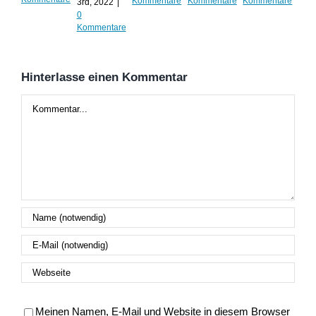
Kommentare
Kommentare
Kommentare
3rd, 2022
|
202
0
Kom
Kommentare
Hinterlasse einen Kommentar
Kommentar
Meinen Namen, E-Mail und Website in diesem Browser