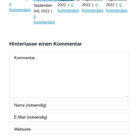
0
2022
|
0
2022
|
0
2022
|
0
September
Augu
Kommentare
Kommentare
Kommentare
Kommentare
3rd, 2022
|
202
0
Kom
Kommentare
Hinterlasse einen Kommentar
Kommentar