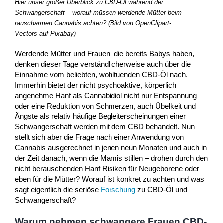
Hier unser großer Überblick zu CBD-Öl während der
Schwangerschaft – worauf müssen werdende Mütter beim
rauscharmen Cannabis achten? (Bild von OpenClipart-
Vectors auf Pixabay)
Werdende Mütter und Frauen, die bereits Babys haben,
denken dieser Tage verständlicherweise auch über die
Einnahme vom beliebten, wohltuenden CBD-Öl nach.
Immerhin bietet der nicht psychoaktive, körperlich
angenehme Hanf als Cannabidiol nicht nur Entspannung
oder eine Reduktion von Schmerzen, auch Übelkeit und
Ängste als relativ häufige Begleiterscheinungen einer
Schwangerschaft werden mit dem CBD behandelt. Nun
stellt sich aber die Frage nach einer Anwendung von
Cannabis ausgerechnet in jenen neun Monaten und auch in
der Zeit danach, wenn die Mamis stillen – drohen durch den
nicht berauschenden Hanf Risiken für Neugeborene oder
eben für die Mütter? Worauf ist konkret zu achten und was
sagt eigentlich die seriöse
Forschung
zu CBD-Öl und
Schwangerschaft?
Warum nehmen schwangere Frauen CBD-