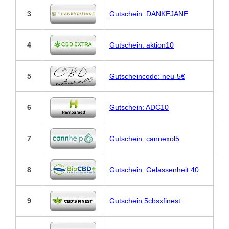
3
Gutschein: DANKEJANE
4
Gutschein: aktion10
5
Gutscheincode: neu-5€
6
Gutschein: ADC10
7
Gutschein: cannexol5
8
Gutschein: Gelassenheit 40
9
Gutschein:5cbsxfinest