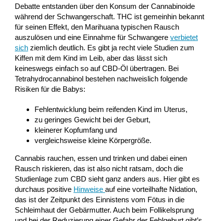
Debatte entstanden über den Konsum der Cannabinoide
während der Schwangerschaft. THC ist gemeinhin bekannt
für seinen Effekt, den Marihuana typischen Rausch
auszulösen und eine Einnahme für Schwangere
verbietet
sich
ziemlich deutlich. Es gibt ja recht viele Studien zum
Kiffen mit dem Kind im Leib, aber das lässt sich
keineswegs einfach so auf CBD-Öl übertragen. Bei
Tetrahydrocannabinol bestehen nachweislich folgende
Risiken für die Babys:
Fehlentwicklung beim reifenden Kind im Uterus,
zu geringes Gewicht bei der Geburt,
kleinerer Kopfumfang und
vergleichsweise kleine Körpergröße.
Cannabis rauchen, essen und trinken und dabei einen
Rausch riskieren, das ist also nicht ratsam, doch die
Studienlage zum CBD sieht ganz anders aus. Hier gibt es
durchaus positive
Hinweise
auf eine vorteilhafte Nidation,
das ist der Zeitpunkt des Einnistens vom Fötus in die
Schleimhaut der Gebärmutter. Auch beim Follikelsprung
und bei der Reduzierung einer Gefahr der Fehlgeburt gibt’s