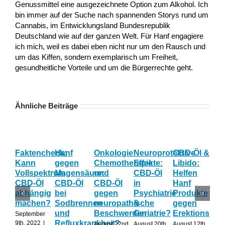
Genussmittel eine ausgezeichnete Option zum Alkohol. Ich
bin immer auf der Suche nach spannenden Storys rund um
Cannabis, im Entwicklungsland Bundesrepublik
Deutschland wie auf der ganzen Welt. Für Hanf engagiere
ich mich, weil es dabei eben nicht nur um den Rausch und
um das Kiffen, sondern exemplarisch um Freiheit,
gesundheitliche Vorteile und um die Bürgerrechte geht.
Ähnliche Beiträge
Faktencheck:
Hanf
Onkologie:
Neuroprotektive
CBD-Öl &
Gy
Kann
gegen
Chemotherapie
Effekte:
Libido:
Ne
Vollspektrum
Magensäure:
und
CBD-Öl
Helfen
Fo
CBD-Öl
CBD-Öl
CBD-Öl
in
Hanf
zu
abhängig
bei
gegen
Psychiatrie
Produkte
CB
machen?
Sodbrennen
neuropathische
&
gegen
wä
und
Beschwerden
Geriatrie?
Erektionspro
der
September
Refluxkrankheit?
We
9th, 2022
|
August 22nd,
August 20th,
August 12th,