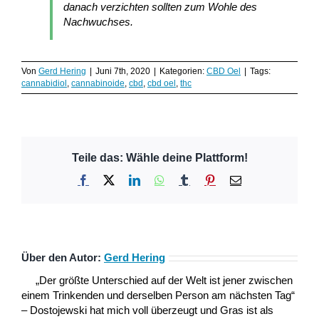
danach verzichten sollten zum Wohle des
Nachwuchses.
Von
Gerd Hering
|
Juni 7th, 2020
|
Kategorien:
CBD Oel
|
Tags:
cannabidiol
,
cannabinoide
,
cbd
,
cbd oel
,
thc
Teile das: Wähle deine Plattform!
Facebook
X
LinkedIn
WhatsApp
Tumblr
Pinterest
E-
Mail
Über den Autor:
Gerd Hering
„Der größte Unterschied auf der Welt ist jener zwischen
einem Trinkenden und derselben Person am nächsten Tag“
– Dostojewski hat mich voll überzeugt und Gras ist als