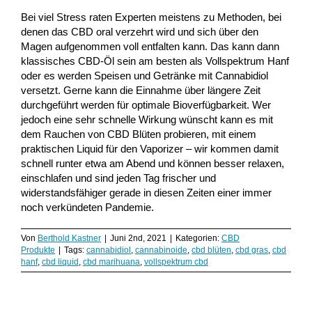
Bei viel Stress raten Experten meistens zu Methoden, bei
denen das CBD oral verzehrt wird und sich über den
Magen aufgenommen voll entfalten kann. Das kann dann
klassisches CBD-Öl sein am besten als Vollspektrum Hanf
oder es werden Speisen und Getränke mit Cannabidiol
versetzt. Gerne kann die Einnahme über längere Zeit
durchgeführt werden für optimale Bioverfügbarkeit. Wer
jedoch eine sehr schnelle Wirkung wünscht kann es mit
dem Rauchen von CBD Blüten probieren, mit einem
praktischen Liquid für den Vaporizer – wir kommen damit
schnell runter etwa am Abend und können besser relaxen,
einschlafen und sind jeden Tag frischer und
widerstandsfähiger gerade in diesen Zeiten einer immer
noch verkündeten Pandemie.
Von
Berthold Kastner
|
Juni 2nd, 2021
|
Kategorien:
CBD
Produkte
|
Tags:
cannabidiol
,
cannabinoide
,
cbd blüten
,
cbd gras
,
cbd
hanf
,
cbd liquid
,
cbd marihuana
,
vollspektrum cbd