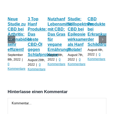
Neue
3 Top
Nutzhanf
Studie:
CBD
CB
Studie zu
Hanf
Lebensmittel
Vollspektrum
Produkte
Blü
CBD bei
Produkte:
mit CBD:
CBD bei
bei
Onl
Arthritis:
Das
Das Gras
Epilepsie
Erkrankunge
Sh
Cannabidiol
beste
für
wirksamer
der
ka
sehr
CBD-Öl
vegane
als Hanf
Schilddrüse
od
effizient!
gegen
Ernährung?
Isolate!
sel
August 4th,
Schlafprobleme
an
2022
|
0
September
August 8th,
August 7th,
Kommentare
8th, 2022
|
2022
|
0
2022
|
0
August 28th,
Juli 
0
Kommentare
Kommentare
2022
|
0
202
Kommentare
Kommentare
Kom
Hinterlasse einen Kommentar
Kommentar