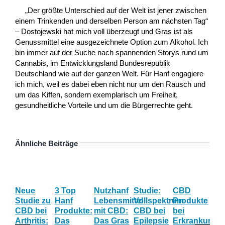
„Der größte Unterschied auf der Welt ist jener zwischen
einem Trinkenden und derselben Person am nächsten Tag“
– Dostojewski hat mich voll überzeugt und Gras ist als
Genussmittel eine ausgezeichnete Option zum Alkohol. Ich
bin immer auf der Suche nach spannenden Storys rund um
Cannabis, im Entwicklungsland Bundesrepublik
Deutschland wie auf der ganzen Welt. Für Hanf engagiere
ich mich, weil es dabei eben nicht nur um den Rausch und
um das Kiffen, sondern exemplarisch um Freiheit,
gesundheitliche Vorteile und um die Bürgerrechte geht.
Ähnliche Beiträge
Neue
3 Top
Nutzhanf
Studie:
CBD
CB
Studie zu
Hanf
Lebensmittel
Vollspektrum
Produkte
Blü
CBD bei
Produkte:
mit CBD:
CBD bei
bei
Onl
Arthritis:
Das
Das Gras
Epilepsie
Erkrankunge
Sh