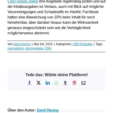
CBD-Shops online
ihre Angebote regelmäßig prüfen und auf
die Inhaltsangaben ist Verlass, auch mit Blick auf mögliche
Verunreinigungen und Schadstoffe im Hanföl. Fachleute
halten eine Abweichung von 10% beim Inhalt für noch
hinnehmbar, aber darüber hinaus kann die Wirksamkeit
genauso eingeschränkt sein wie die Verträglichkeit
möglicherweise abnimmt.
Von
Gerd Hering
|
Mai 3rd, 2022
|
Kategorien:
CBD Produkte
|
Tags:
cannabidiol
,
cbd produkte
,
CBN
Teile das: Wähle deine Plattform!
Facebook
X
LinkedIn
WhatsApp
Tumblr
Pinterest
E-
Mail
Über den Autor:
Gerd Hering