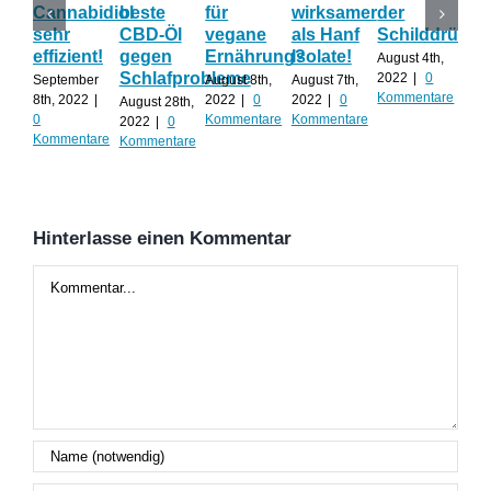
Cannabidiol
beste
für
wirksamer
der
ka
sehr
CBD-Öl
vegane
als Hanf
Schilddrüse
od
effizient!
gegen
Ernährung?
Isolate!
sel
August 4th,
Schlafprobleme
an
2022
|
0
September
August 8th,
August 7th,
Kommentare
8th, 2022
|
2022
|
0
2022
|
0
August 28th,
Juli 
0
Kommentare
Kommentare
2022
|
0
202
Kommentare
Kommentare
Kom
Hinterlasse einen Kommentar
Kommentar