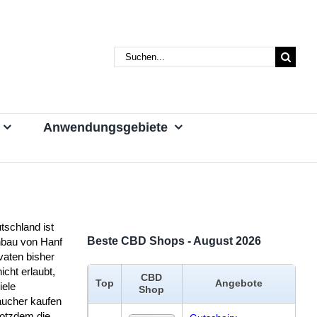
Suche
nach:
Anwendungsgebiete
tschland ist
Beste CBD Shops - August 2026
nbau von Hanf
vaten bisher
icht erlaubt,
CBD
Top
Angebote
iele
Shop
aucher kaufen
rotzdem die