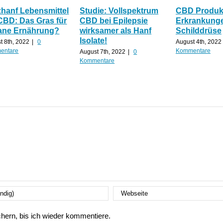
zhanf Lebensmittel
Studie: Vollspektrum
CBD Produkt
CBD: Das Gras für
CBD bei Epilepsie
Erkrankunge
ane Ernährung?
wirksamer als Hanf
Schilddrüse
Isolate!
t 8th, 2022
|
0
August 4th, 2022
entare
Kommentare
August 7th, 2022
|
0
Kommentare
ern, bis ich wieder kommentiere.