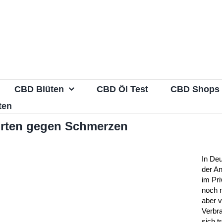
CBD Blüten
CBD Öl Test
CBD Shops
ten
orten gegen Schmerzen
In Deu
der A
im Pri
noch n
aber v
Verbr
sich t