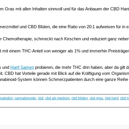
m Gras mit allen Inhalten sinnvoll und für das Anbauen der CBD Han
erzmittel und CBD Blüten, die eine Ratio von 20:1 aufweisen für in er
r Chemotherapie, schmeckt nach Kirschen und reduziert ganz nebe
net mit einem THC-Anteil von weniger als 1% und immerhin Preisträger
ns und
Hanf Samen
probieren, die mehr THC drin haben, aber da gilt 
it. CBD hat Vorteile gerade mit Blick auf die Kräftigung vom Organi
nabinoid-System können Schmerzpatienten durch eine ganze Reihe
nabidiol
,
cannabinoide
,
cbd
,
cbd als medizin
,
cbd blüten
,
cbd gras
,
cbd hanf
,
cbd 