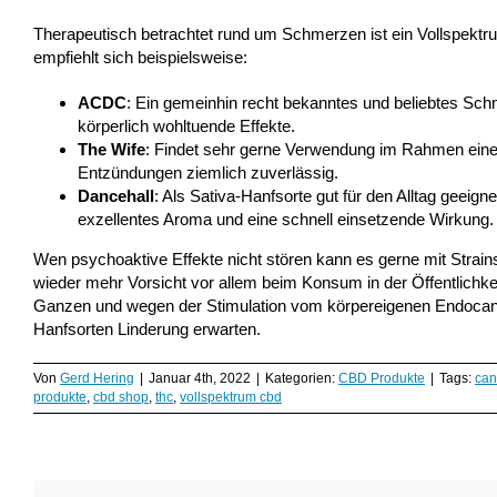
Therapeutisch betrachtet rund um Schmerzen ist ein Vollspektru
empfiehlt sich beispielsweise:
ACDC
: Ein gemeinhin recht bekanntes und beliebtes Schm
körperlich wohltuende Effekte.
The Wife
: Findet sehr gerne Verwendung im Rahmen eine
Entzündungen ziemlich zuverlässig.
Dancehall
: Als Sativa-Hanfsorte gut für den Alltag geeig
exzellentes Aroma und eine schnell einsetzende Wirkung.
Wen psychoaktive Effekte nicht stören kann es gerne mit Strai
wieder mehr Vorsicht vor allem beim Konsum in der Öffentlichke
Ganzen und wegen der Stimulation vom körpereigenen Endocan
Hanfsorten Linderung erwarten.
Von
Gerd Hering
|
Januar 4th, 2022
|
Kategorien:
CBD Produkte
|
Tags:
can
produkte
,
cbd shop
,
thc
,
vollspektrum cbd