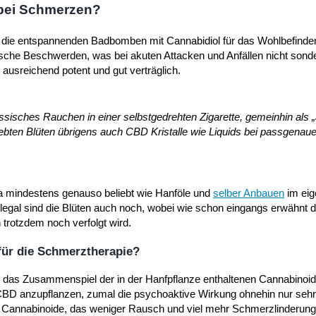
 bei Schmerzen?
 die entspannenden Badbomben mit Cannabidiol für das Wohlbefinden
sche Beschwerden, was bei akuten Attacken und Anfällen nicht sonde
l ausreichend potent und gut verträglich.
sisches Rauchen in einer selbstgedrehten Zigarette, gemeinhin als „
iebten Blüten übrigens auch CBD Kristalle wie Liquids bei passgenau
na mindestens genauso beliebt wie Hanföle und
selber Anbauen
im eig
g legal sind die Blüten auch noch, wobei wie schon eingangs erwähnt d
 trotzdem noch verfolgt wird.
für die Schmerztherapie?
 das Zusammenspiel der in der Hanfpflanze enthaltenen Cannabinoide
CBD anzupflanzen, zumal die psychoaktive Wirkung ohnehin nur sehr m
der Cannabinoide, das weniger Rausch und viel mehr Schmerzlinderung