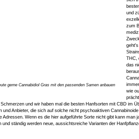
beste
und z
exzel
zum Be
mediz
Zweck
geht’
Strain
THC, 
das ni
berau
Canna
immer
eute gerne Cannabidiol Gras mit den passenden Samen anbauen
wie ou
prächt
n Schmerzen und wir haben mal die besten Hanfsorten mit CBD im Übe
und Anbieter, die sich auf solche nicht psychoaktiven Cannabinoide
e Adressen. Wenn es die hier aufgeführte Sorte nicht gibt kann man 
n und ständig werden neue, aussichtsreiche Varianten der Hanfpflanz