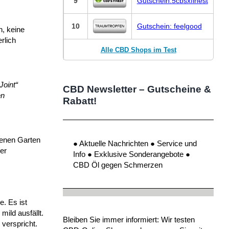
9
Gutschein:5cbsxfinest
10
Gutschein: feelgood
, keine
rlich
Alle CBD Shops im Test
Joint“
CBD Newsletter – Gutscheine &
en
Rabatt!
enen Garten
● Aktuelle Nachrichten ● Service und
er
Info ● Exklusive Sonderangebote ●
CBD Öl gegen Schmerzen
. Es ist
ild ausfällt.
Bleiben Sie immer informiert: Wir testen
 verspricht.