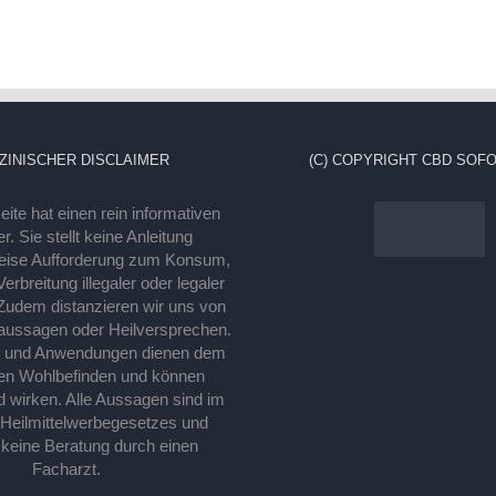
ZINISCHER DISCLAIMER
(C) COPYRIGHT CBD SOFO
ite hat einen rein informativen
r. Sie stellt keine Anleitung
eise Aufforderung zum Konsum,
rbreitung illegaler oder legaler
Zudem distanzieren wir uns von
laussagen oder Heilversprechen.
e und Anwendungen dienen dem
en Wohlbefinden und können
d wirken. Alle Aussagen sind im
 Heilmittelwerbegesetzes und
 keine Beratung durch einen
Facharzt.