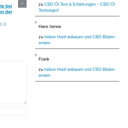
zu
CBD Öl Test & Erfahrungen – CBD Öl
e bei
CBD Blüten im Online
Die 5 besten CBD
Testsieger!
n der
Shop kaufen oder selber
Produkte mit Hanf fü
anbauen?
den Sommer
|
0
Juli 30th, 2022
|
0 Kommentare
Juli 29th, 2022
|
0 Komment
Hans henne
zu
Indoor Hanf anbauen und CBD-Blüten
ernten
Frank
zu
Indoor Hanf anbauen und CBD-Blüten
ernten