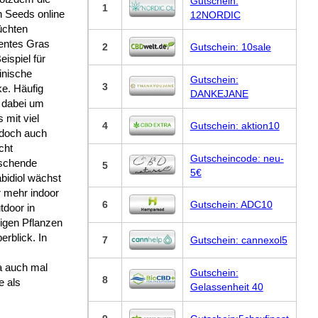
Gutschein:
1
n Seeds online
12NORDIC
üchten
lentes Gras
2
Gutschein: 10sale
ispiel für
inische
Gutschein:
3
e. Häufig
DANKEJANE
s dabei um
s mit viel
4
Gutschein: aktion10
doch auch
cht
Gutscheincode: neu-
schende
5
5€
bidiol wächst
 mehr indoor
6
Gutschein: ADC10
tdoor in
igen Pflanzen
rblick. In
7
Gutschein: cannexol5
ja auch mal
Gutschein:
8
e als
Gelassenheit 40