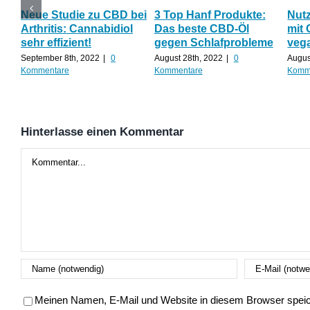
Neue Studie zu CBD bei
3 Top Hanf Produkte:
Nut
Arthritis: Cannabidiol
Das beste CBD-Öl
mit 
sehr effizient!
gegen Schlafprobleme
veg
September 8th, 2022
|
0
August 28th, 2022
|
0
Augus
Kommentare
Kommentare
Komm
Hinterlasse einen Kommentar
Kommentar
Meinen Namen, E-Mail und Website in diesem Browser speich