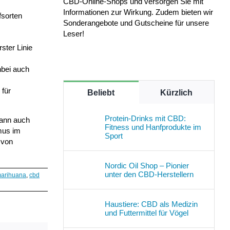
CBD-Online-Shops und versorgen Sie mit
Informationen zur Wirkung. Zudem bieten wir
fsorten
Sonderangebote und Gutscheine für unsere
Leser!
ster Linie
nbei auch
 für
Beliebt
Kürzlich
Protein-Drinks mit CBD:
dann auch
Fitness und Hanfprodukte im
smus im
Sport
 von
Nordic Oil Shop – Pionier
unter den CBD-Herstellern
marihuana
,
cbd
Haustiere: CBD als Medizin
und Futtermittel für Vögel