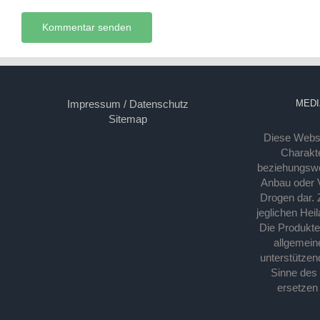
Impressum / Datenschutz
MEDI
Sitemap
Diese Webse
Charakte
beziehungsw
Anbau oder Ve
Drogen dar. 
jeglichen Hei
Die Produkt
allgemein
unterstützen
Sinne des
ersetzen