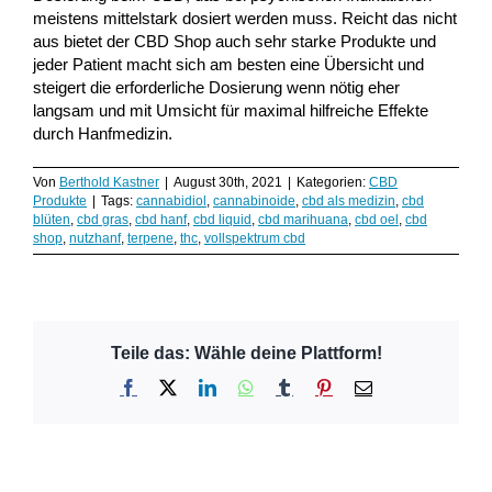
meistens mittelstark dosiert werden muss. Reicht das nicht
aus bietet der CBD Shop auch sehr starke Produkte und
jeder Patient macht sich am besten eine Übersicht und
steigert die erforderliche Dosierung wenn nötig eher
langsam und mit Umsicht für maximal hilfreiche Effekte
durch Hanfmedizin.
Von
Berthold Kastner
|
August 30th, 2021
|
Kategorien:
CBD
Produkte
|
Tags:
cannabidiol
,
cannabinoide
,
cbd als medizin
,
cbd
blüten
,
cbd gras
,
cbd hanf
,
cbd liquid
,
cbd marihuana
,
cbd oel
,
cbd
shop
,
nutzhanf
,
terpene
,
thc
,
vollspektrum cbd
Teile das: Wähle deine Plattform!
Facebook
X
LinkedIn
WhatsApp
Tumblr
Pinterest
E-
Mail