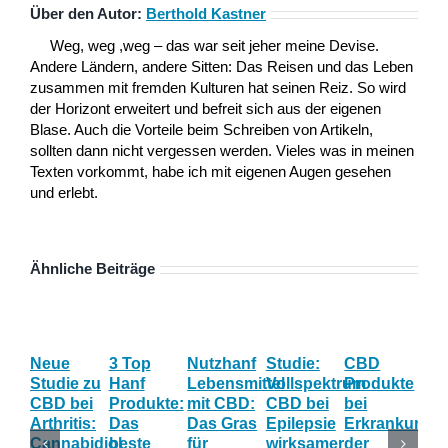
Über den Autor:
Berthold Kastner
Weg, weg ,weg – das war seit jeher meine Devise.
Andere Ländern, andere Sitten: Das Reisen und das Leben
zusammen mit fremden Kulturen hat seinen Reiz. So wird
der Horizont erweitert und befreit sich aus der eigenen
Blase. Auch die Vorteile beim Schreiben von Artikeln,
sollten dann nicht vergessen werden. Vieles was in meinen
Texten vorkommt, habe ich mit eigenen Augen gesehen
und erlebt.
Ähnliche Beiträge
Neue
3 Top
Nutzhanf
Studie:
CBD
CB
Studie zu
Hanf
Lebensmittel
Vollspektrum
Produkte
Blü
CBD bei
Produkte:
mit CBD:
CBD bei
bei
Onl
Arthritis:
Das
Das Gras
Epilepsie
Erkrankunge
Sh
Cannabidiol
beste
für
wirksamer
der
ka