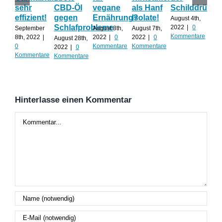
sehr
CBD-Öl
vegane
als Hanf
Schilddrüse
od
effizient!
gegen
Ernährung?
Isolate!
sel
August 4th,
Schlafprobleme
an
2022
|
0
September
August 8th,
August 7th,
Kommentare
8th, 2022
|
2022
|
0
2022
|
0
August 28th,
Juli 
0
Kommentare
Kommentare
2022
|
0
202
Kommentare
Kommentare
Kom
Hinterlasse einen Kommentar
Kommentar