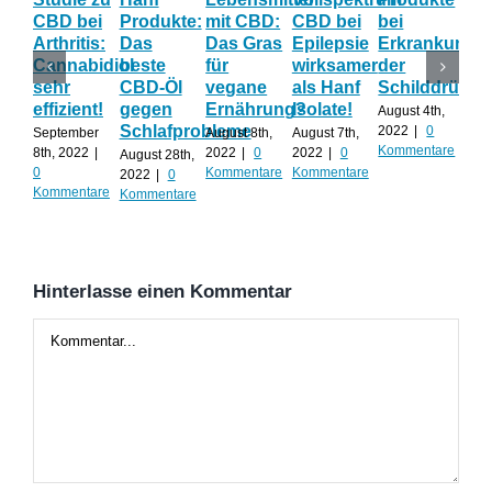
CBD bei
Produkte:
mit CBD:
CBD bei
bei
Onl
Arthritis:
Das
Das Gras
Epilepsie
Erkrankunge
Sh
Cannabidiol
beste
für
wirksamer
der
ka
sehr
CBD-Öl
vegane
als Hanf
Schilddrüse
od
effizient!
gegen
Ernährung?
Isolate!
sel
August 4th,
Schlafprobleme
an
2022
|
0
September
August 8th,
August 7th,
Kommentare
8th, 2022
|
2022
|
0
2022
|
0
August 28th,
Juli 
0
Kommentare
Kommentare
2022
|
0
202
Kommentare
Kommentare
Kom
Hinterlasse einen Kommentar
Kommentar