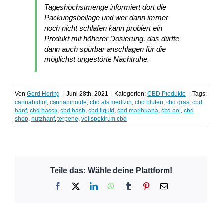
Tageshöchstmenge informiert dort die
Packungsbeilage und wer dann immer
noch nicht schlafen kann probiert ein
Produkt mit höherer Dosierung, das dürfte
dann auch spürbar anschlagen für die
möglichst ungestörte Nachtruhe.
Von
Gerd Hering
|
Juni 28th, 2021
|
Kategorien:
CBD Produkte
|
Tags:
cannabidiol
,
cannabinoide
,
cbd als medizin
,
cbd blüten
,
cbd gras
,
cbd
hanf
,
cbd hasch
,
cbd hash
,
cbd liquid
,
cbd marihuana
,
cbd oel
,
cbd
shop
,
nutzhanf
,
terpene
,
vollspektrum cbd
Teile das: Wähle deine Plattform!
Facebook
X
LinkedIn
WhatsApp
Tumblr
Pinterest
E-
Mail