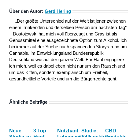
Über den Autor:
Gerd Hering
„Der größte Unterschied auf der Welt ist jener zwischen
einem Trinkenden und derselben Person am nächsten Tag“
– Dostojewski hat mich voll überzeugt und Gras ist als
Genussmittel eine ausgezeichnete Option zum Alkohol. Ich
bin immer auf der Suche nach spannenden Storys rund um
Cannabis, im Entwicklungsland Bundesrepublik
Deutschland wie auf der ganzen Welt. Für Hanf engagiere
ich mich, weil es dabei eben nicht nur um den Rausch und
um das Kiffen, sondern exemplarisch um Freiheit,
gesundheitliche Vorteile und um die Bürgerrechte geht.
Ähnliche Beiträge
Neue
3 Top
Nutzhanf
Studie:
CBD
CB
Studie zu
Hanf
Lebensmittel
Vollspektrum
Produkte
Blü