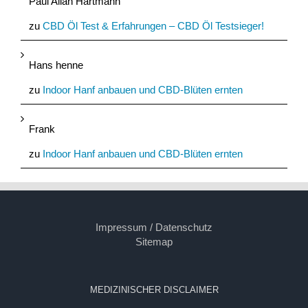
Paul Allan Hartmann
zu
CBD Öl Test & Erfahrungen – CBD Öl Testsieger!
Hans henne
zu
Indoor Hanf anbauen und CBD-Blüten ernten
Frank
zu
Indoor Hanf anbauen und CBD-Blüten ernten
Impressum / Datenschutz
Sitemap
MEDIZINISCHER DISCLAIMER