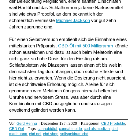
der Beleuchtung vergleichen, einem sanften Einschlafen
weil Hanföl und das Schlafhormon ja keine Narkosemittel
sind wie etwa Propofol, an dem bekanntlich der
schmerzlich vermisste
Michael Jackson
vor gut zehn
Jahren zugrunde ging.
Für einen Selbstversuch empfiehlt sich die Einnahme eines
mittelstarken Präparats.
CBD-Öl mit 500 Milligramm
könnte
schon ausreichen und dazu ist auch beim Melatonin eine
nicht ganz so hohe Dosis für den Einstieg ratsam.
Schlaftabletten wie Diazepam lassen einen oft bis weit in
den nächsten Tag durchhängen, doch solche Effekte sind
hier nicht zu erwarten. Wenn die Dosierung nicht ausreicht,
ist die schrittweise Erhöhung möglich. Alleine für sich
genommen wird Melatonin übrigens niemals helfen bei
Unruhe und nervösem Stress, was aber durch eine
Kombination mit CBD ausgeglichen und sozusagen
erweiternd gelindert werden kann.
Von
Gerd Hering
|
Dezember 13th, 2020
|
Kategorien:
CBD Produkte
,
CBD Oel
|
Tags:
cannabidiol
,
cannabinoide
,
cbd als medizin
,
cbd
marihuana
,
cbd oel
,
cbd shop
,
vollspektrum cbd