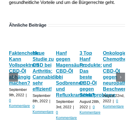
gesundheitliche Vorteile und um die Bürgerrechte geht.
Ähnliche Beiträge
Faktencheck:
Neue
Hanf
3 Top
Onkologie:
Neu
Kann
Studie zu
gegen
Hanf
Chemotherap
Eff
Vollspektrum
CBD bei
Magensäure:
Produkte:
und
CB
CBD-Öl
Arthritis:
CBD-Öl
Das
CBD-Öl
in
abhängig
Cannabidiol
bei
beste
gegen
Psy
machen?
sehr
Sodbrennen
CBD-Öl
neuropathisc
&
effizient!
und
gegen
Beschwerde
Ger
September
Refluxkrankheit?
Schlafprobleme
9th, 2022
|
September
August 22nd,
Augu
0
8th, 2022
|
2022
|
0
202
September
August 28th,
Kommentare
0
Kommentare
Kom
3rd, 2022
|
2022
|
0
Kommentare
0
Kommentare
Kommentare