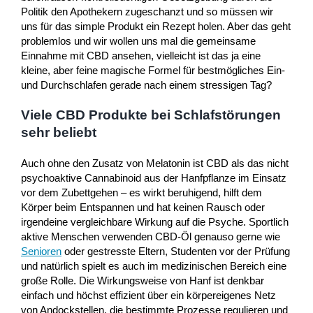
Politik den Apothekern zugeschanzt und so müssen wir
uns für das simple Produkt ein Rezept holen. Aber das geht
problemlos und wir wollen uns mal die gemeinsame
Einnahme mit CBD ansehen, vielleicht ist das ja eine
kleine, aber feine magische Formel für bestmögliches Ein-
und Durchschlafen gerade nach einem stressigen Tag?
Viele CBD Produkte bei Schlafstörungen
sehr beliebt
Auch ohne den Zusatz von Melatonin ist CBD als das nicht
psychoaktive Cannabinoid aus der Hanfpflanze im Einsatz
vor dem Zubettgehen – es wirkt beruhigend, hilft dem
Körper beim Entspannen und hat keinen Rausch oder
irgendeine vergleichbare Wirkung auf die Psyche. Sportlich
aktive Menschen verwenden CBD-Öl genauso gerne wie
Senioren
oder gestresste Eltern, Studenten vor der Prüfung
und natürlich spielt es auch im medizinischen Bereich eine
große Rolle. Die Wirkungsweise von Hanf ist denkbar
einfach und höchst effizient über ein körpereigenes Netz
von Andockstellen, die bestimmte Prozesse regulieren und