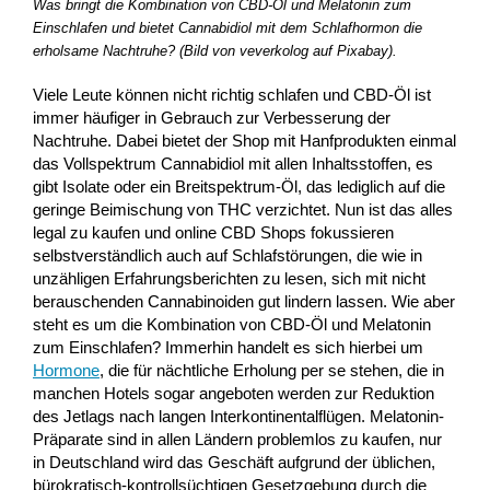
Was bringt die Kombination von CBD-Öl und Melatonin zum
Einschlafen und bietet Cannabidiol mit dem Schlafhormon die
erholsame Nachtruhe? (Bild von veverkolog auf Pixabay).
Viele Leute können nicht richtig schlafen und CBD-Öl ist
immer häufiger in Gebrauch zur Verbesserung der
Nachtruhe. Dabei bietet der Shop mit Hanfprodukten einmal
das Vollspektrum Cannabidiol mit allen Inhaltsstoffen, es
gibt Isolate oder ein Breitspektrum-Öl, das lediglich auf die
geringe Beimischung von THC verzichtet. Nun ist das alles
legal zu kaufen und online CBD Shops fokussieren
selbstverständlich auch auf Schlafstörungen, die wie in
unzähligen Erfahrungsberichten zu lesen, sich mit nicht
berauschenden Cannabinoiden gut lindern lassen. Wie aber
steht es um die Kombination von CBD-Öl und Melatonin
zum Einschlafen? Immerhin handelt es sich hierbei um
Hormone
, die für nächtliche Erholung per se stehen, die in
manchen Hotels sogar angeboten werden zur Reduktion
des Jetlags nach langen Interkontinentalflügen. Melatonin-
Präparate sind in allen Ländern problemlos zu kaufen, nur
in Deutschland wird das Geschäft aufgrund der üblichen,
bürokratisch-kontrollsüchtigen Gesetzgebung durch die