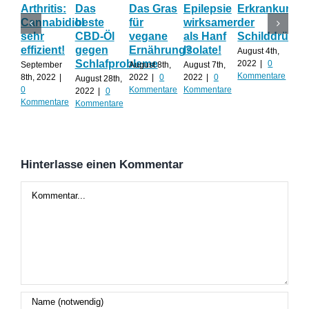
Arthritis:
Das
Das Gras
Epilepsie
Erkrankunge
Sh
Cannabidiol
beste
für
wirksamer
der
ka
sehr
CBD-Öl
vegane
als Hanf
Schilddrüse
od
effizient!
gegen
Ernährung?
Isolate!
sel
August 4th,
Schlafprobleme
an
2022
|
0
September
August 8th,
August 7th,
Kommentare
8th, 2022
|
2022
|
0
2022
|
0
August 28th,
Juli 
0
Kommentare
Kommentare
2022
|
0
202
Kommentare
Kommentare
Kom
Hinterlasse einen Kommentar
Kommentar