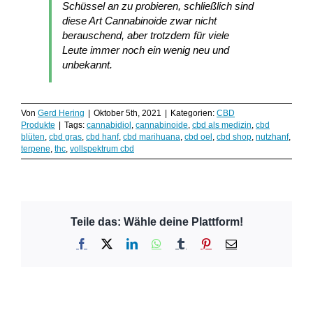
Schüssel an zu probieren, schließlich sind
diese Art Cannabinoide zwar nicht
berauschend, aber trotzdem für viele
Leute immer noch ein wenig neu und
unbekannt.
Von
Gerd Hering
|
Oktober 5th, 2021
|
Kategorien:
CBD
Produkte
|
Tags:
cannabidiol
,
cannabinoide
,
cbd als medizin
,
cbd
blüten
,
cbd gras
,
cbd hanf
,
cbd marihuana
,
cbd oel
,
cbd shop
,
nutzhanf
,
terpene
,
thc
,
vollspektrum cbd
Teile das: Wähle deine Plattform!
Facebook
X
LinkedIn
WhatsApp
Tumblr
Pinterest
E-
Mail