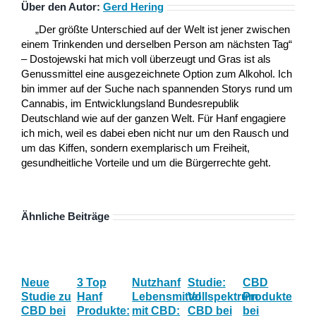
Über den Autor:
Gerd Hering
„Der größte Unterschied auf der Welt ist jener zwischen
einem Trinkenden und derselben Person am nächsten Tag“
– Dostojewski hat mich voll überzeugt und Gras ist als
Genussmittel eine ausgezeichnete Option zum Alkohol. Ich
bin immer auf der Suche nach spannenden Storys rund um
Cannabis, im Entwicklungsland Bundesrepublik
Deutschland wie auf der ganzen Welt. Für Hanf engagiere
ich mich, weil es dabei eben nicht nur um den Rausch und
um das Kiffen, sondern exemplarisch um Freiheit,
gesundheitliche Vorteile und um die Bürgerrechte geht.
Ähnliche Beiträge
Neue
3 Top
Nutzhanf
Studie:
CBD
CB
Studie zu
Hanf
Lebensmittel
Vollspektrum
Produkte
Blü
CBD bei
Produkte:
mit CBD:
CBD bei
bei
Onl