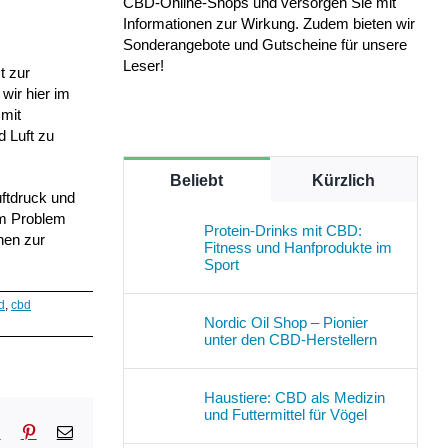
CBD-Online-Shops und versorgen Sie mit
Informationen zur Wirkung. Zudem bieten wir
Sonderangebote und Gutscheine für unsere
Leser!
t zur
wir hier im
 mit
 Luft zu
Beliebt
Kürzlich
uftdruck und
um Problem
Protein-Drinks mit CBD:
nen zur
Fitness und Hanfprodukte im
Sport
d
,
cbd
Nordic Oil Shop – Pionier
unter den CBD-Herstellern
Haustiere: CBD als Medizin
und Futtermittel für Vögel
sApp
Tumblr
Pinterest
E-
Mail