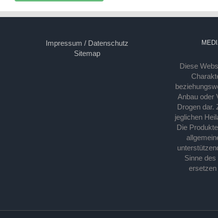
Impressum / Datenschutz
MEDI
Sitemap
Diese Webse
Charakte
beziehungsw
Anbau oder Ve
Drogen dar. 
jeglichen Hei
Die Produkt
allgemein
unterstützen
Sinne des
ersetzen