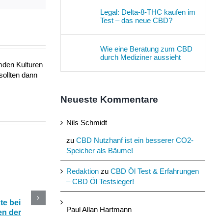
Legal: Delta-8-THC kaufen im
Test – das neue CBD?
Wie eine Beratung zum CBD
durch Mediziner aussieht
mden Kulturen
sollten dann
Neueste Kommentare
Nils Schmidt
zu
CBD Nutzhanf ist ein besserer CO2-
Speicher als Bäume!
Redaktion
zu
CBD Öl Test & Erfahrungen
– CBD Öl Testsieger!
e bei
CBD Blüten im Online
Die 5 besten CBD
Paul Allan Hartmann
n der
Shop kaufen oder selber
Produkte mit Hanf fü