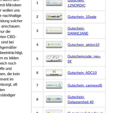
Gutschein:
1
 mit Mikroben
12NORDIC
r wollen uns
e nachhaltige
2
Gutschein: 10sale
idung solcher
 anschauen.
Gutschein:
3
nur die
DANKEJANE
rten CBD-
 sind bei
4
Gutschein: aktion10
chgemäßer
beeinträchtigt,
Gutscheincode: neu-
n es bilden
5
5€
leich noch
offe und
6
Gutschein: ADC10
en, die kein
ment im
tsorgt, oft
7
Gutschein: cannexol5
ten
 ständiger
Gutschein:
8
Gelassenheit 40