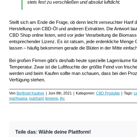
stets fest zu verschließen und absolut luftdicht.
Stellt sich am Ende die Frage, ob denn leicht verseuchter Hanf d
Herstellung von CBD-Öl und anderen Extrakten. Die Antwort laute
CBD Shop online listen, wird vor jeder Verarbeitung die Bioma
entsprechender Lizenz. Es ist ratsam, jede erdenkliche Menge 
lassen – häufig bekommen gerade die Blüten in der Mitte einfac
Bei großen Firmen gibt’s deshalb heute spezielle Lagerräume für
Temperatur. Zwar ist die Luftfeuchte der größte Feind von frisc
werden und beim Kaufen sollte man schauen, dass bei den Proze
Verfügung stehen.
Von
Berthold Kastner
|
Juni 8th, 2021
|
Kategorien:
CBD Produkte
|
Tags:
c
marihuana
,
nutzhanf
,
terpene
,
thc
Teile das: Wähle deine Plattform!