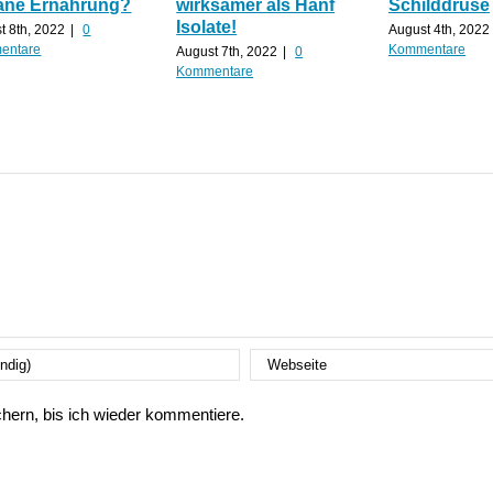
ane Ernährung?
wirksamer als Hanf
Schilddrüse
Isolate!
t 8th, 2022
|
0
August 4th, 2022
entare
Kommentare
August 7th, 2022
|
0
Kommentare
ern, bis ich wieder kommentiere.