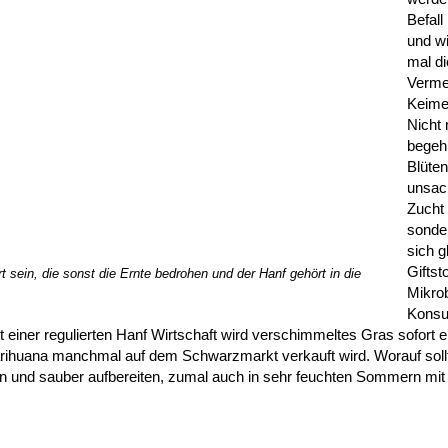
Befall
und wi
mal di
Verme
Keime
Nicht 
begeh
Blüten
unsa
Zucht 
sonder
sich g
Giftst
sein, die sonst die Ernte bedrohen und der Hanf gehört in die
Mikrob
Konsu
einer regulierten Hanf Wirtschaft wird verschimmeltes Gras sofort en
rihuana manchmal auf dem Schwarzmarkt verkauft wird. Worauf soll
ern und sauber aufbereiten, zumal auch in sehr feuchten Sommern mit