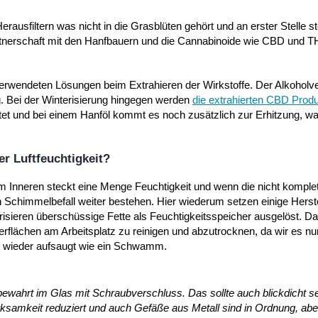
ausfiltern was nicht in die Grasblüten gehört und an erster Stelle st
rtnerschaft mit den Hanfbauern und die Cannabinoide wie CBD und 
rwendeten Lösungen beim Extrahieren der Wirkstoffe. Der Alkoholve
g. Bei der Winterisierung hingegen werden
die extrahierten CBD Prod
tet und bei einem Hanföl kommt es noch zusätzlich zur Erhitzung, wa
r Luftfeuchtigkeit?
Inneren steckt eine Menge Feuchtigkeit und wenn die nicht komplett
 Schimmelbefall weiter bestehen. Hier wiederum setzen einige Herst
sieren überschüssige Fette als Feuchtigkeitsspeicher ausgelöst. Dab
rflächen am Arbeitsplatz zu reinigen und abzutrocknen, da wir es nu
t wieder aufsaugt wie ein Schwamm.
wahrt im Glas mit Schraubverschluss. Das sollte auch blickdicht se
ksamkeit reduziert und auch Gefäße aus Metall sind in Ordnung, aber