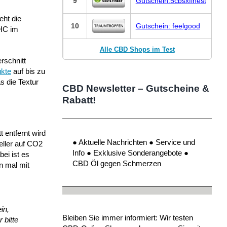
9
Gutschein:5cbsxfinest
eht die
10
Gutschein: feelgood
THC im
Alle CBD Shops im Test
rschnitt
ukte
auf bis zu
s die Textur
CBD Newsletter – Gutscheine &
Rabatt!
 entfernt wird
● Aktuelle Nachrichten ● Service und
eller auf CO2
Info ● Exklusive Sonderangebote ●
ei ist es
CBD Öl gegen Schmerzen
n mal mit
in,
Bleiben Sie immer informiert: Wir testen
 bitte