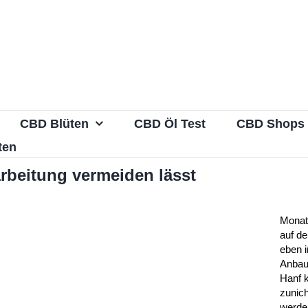
CBD Blüten
CBD Öl Test
CBD Shops
ten
rbeitung vermeiden lässt
Monate
auf d
eben 
Anbau
Hanf 
zunic
werde