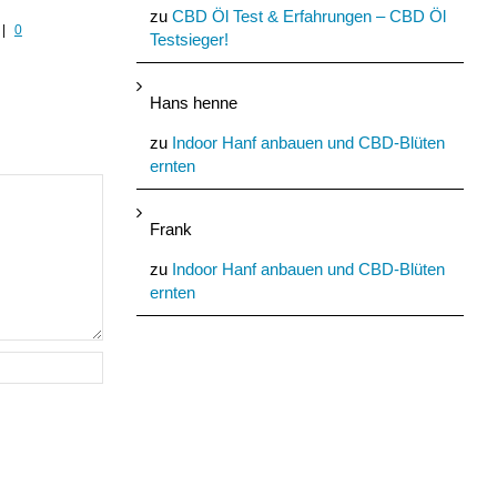
anbauen?
den Sommer
zu
CBD Öl Test & Erfahrungen – CBD Öl
|
0
Juli 30th, 2022
|
0 Kommentare
Juli 29th, 2022
|
0 Komment
Testsieger!
Hans henne
zu
Indoor Hanf anbauen und CBD-Blüten
ernten
Frank
zu
Indoor Hanf anbauen und CBD-Blüten
ernten