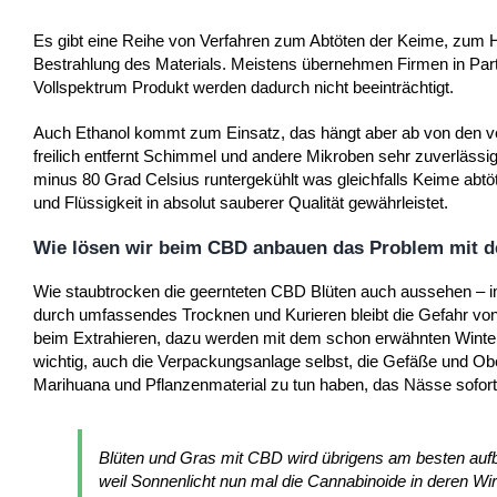
Es gibt eine Reihe von Verfahren zum Abtöten der Keime, zum Her
Bestrahlung des Materials. Meistens übernehmen Firmen in Pa
Vollspektrum Produkt werden dadurch nicht beeinträchtigt.
Auch Ethanol kommt zum Einsatz, das hängt aber ab von den ve
freilich entfernt Schimmel und andere Mikroben sehr zuverlässi
minus 80 Grad Celsius runtergekühlt was gleichfalls Keime abtö
und Flüssigkeit in absolut sauberer Qualität gewährleistet.
Wie lösen wir beim CBD anbauen das Problem mit de
Wie staubtrocken die geernteten CBD Blüten auch aussehen – im 
durch umfassendes Trocknen und Kurieren bleibt die Gefahr von
beim Extrahieren, dazu werden mit dem schon erwähnten Winteri
wichtig, auch die Verpackungsanlage selbst, die Gefäße und Obe
Marihuana und Pflanzenmaterial zu tun haben, das Nässe sofor
Blüten und Gras mit CBD wird übrigens am besten aufbe
weil Sonnenlicht nun mal die Cannabinoide in deren Wir