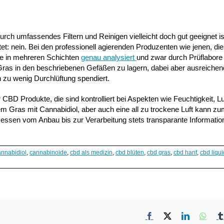
urch umfassendes Filtern und Reinigen vielleicht doch gut geeignet is
t: nein. Bei den professionell agierenden Produzenten wie jenen, die 
sse in mehreren Schichten
genau analysiert
und zwar durch Prüflabore
Gras in den beschriebenen Gefäßen zu lagern, dabei aber ausreichend
h zu wenig Durchlüftung spendiert.
 CBD Produkte, die sind kontrolliert bei Aspekten wie Feuchtigkeit, L
hem Gras mit Cannabidiol, aber auch eine all zu trockene Luft kann z
ssen vom Anbau bis zur Verarbeitung stets transparante Informatio
annabidiol
,
cannabinoide
,
cbd als medizin
,
cbd blüten
,
cbd gras
,
cbd hanf
,
cbd liqui
Facebook
X
LinkedIn
What