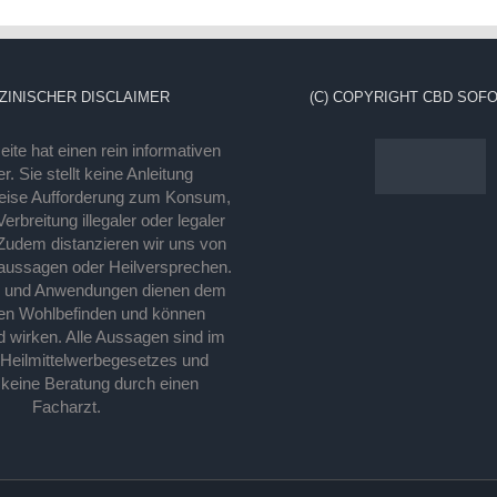
ZINISCHER DISCLAIMER
(C) COPYRIGHT CBD SOFO
ite hat einen rein informativen
r. Sie stellt keine Anleitung
eise Aufforderung zum Konsum,
rbreitung illegaler oder legaler
Zudem distanzieren wir uns von
laussagen oder Heilversprechen.
e und Anwendungen dienen dem
en Wohlbefinden und können
d wirken. Alle Aussagen sind im
 Heilmittelwerbegesetzes und
 keine Beratung durch einen
Facharzt.