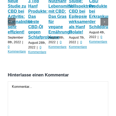
Neue
3 Top
Nutzhanf
Studie:
CBD
CB
Studie zu
Hanf
Lebensmittel
Vollspektrum
Produkte
Blü
CBD bei
Produkte:
mit CBD:
CBD bei
bei
Onl
Arthritis:
Das
Das Gras
Epilepsie
Erkrankunge
Sh
Cannabidiol
beste
für
wirksamer
der
ka
sehr
CBD-Öl
vegane
als Hanf
Schilddrüse
od
effizient!
gegen
Ernährung?
Isolate!
sel
August 4th,
Schlafprobleme
an
2022
|
0
September
August 8th,
August 7th,
Kommentare
8th, 2022
|
2022
|
0
2022
|
0
August 28th,
Juli 
0
Kommentare
Kommentare
2022
|
0
202
Kommentare
Kommentare
Kom
Hinterlasse einen Kommentar
Kommentar