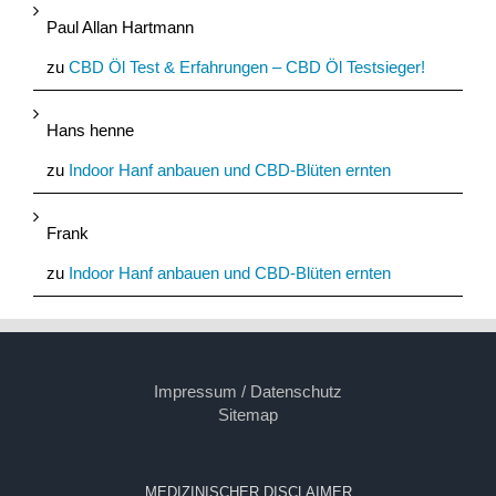
Paul Allan Hartmann
zu
CBD Öl Test & Erfahrungen – CBD Öl Testsieger!
Hans henne
zu
Indoor Hanf anbauen und CBD-Blüten ernten
Frank
zu
Indoor Hanf anbauen und CBD-Blüten ernten
Impressum / Datenschutz
Sitemap
MEDIZINISCHER DISCLAIMER