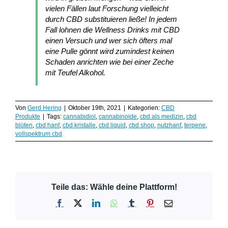
vielen Fällen laut Forschung vielleicht
durch CBD substituieren ließe! In jedem
Fall lohnen die Wellness Drinks mit CBD
einen Versuch und wer sich öfters mal
eine Pulle gönnt wird zumindest keinen
Schaden anrichten wie bei einer Zeche
mit Teufel Alkohol.
Von
Gerd Hering
|
Oktober 19th, 2021
|
Kategorien:
CBD
Produkte
|
Tags:
cannabidiol
,
cannabinoide
,
cbd als medizin
,
cbd
blüten
,
cbd hanf
,
cbd kristalle
,
cbd liquid
,
cbd shop
,
nutzhanf
,
terpene
,
vollspektrum cbd
Teile das: Wähle deine Plattform!
Facebook
X
LinkedIn
WhatsApp
Tumblr
Pinterest
E-
Mail