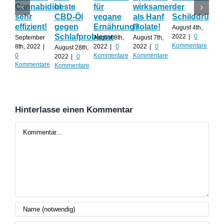
Cannabidiol
beste
für
wirksamer
der
ka
sehr
CBD-Öl
vegane
als Hanf
Schilddrüse
od
effizient!
gegen
Ernährung?
Isolate!
sel
August 4th,
Schlafprobleme
an
2022
|
0
September
August 8th,
August 7th,
Kommentare
8th, 2022
|
2022
|
0
2022
|
0
August 28th,
Juli 
0
Kommentare
Kommentare
2022
|
0
202
Kommentare
Kommentare
Kom
Hinterlasse einen Kommentar
Kommentar