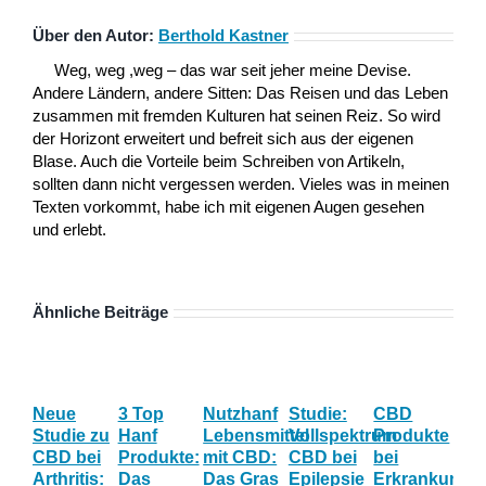
Über den Autor:
Berthold Kastner
Weg, weg ,weg – das war seit jeher meine Devise.
Andere Ländern, andere Sitten: Das Reisen und das Leben
zusammen mit fremden Kulturen hat seinen Reiz. So wird
der Horizont erweitert und befreit sich aus der eigenen
Blase. Auch die Vorteile beim Schreiben von Artikeln,
sollten dann nicht vergessen werden. Vieles was in meinen
Texten vorkommt, habe ich mit eigenen Augen gesehen
und erlebt.
Ähnliche Beiträge
Neue
3 Top
Nutzhanf
Studie:
CBD
CB
Studie zu
Hanf
Lebensmittel
Vollspektrum
Produkte
Blü
CBD bei
Produkte:
mit CBD:
CBD bei
bei
Onl
Arthritis:
Das
Das Gras
Epilepsie
Erkrankunge
Sh