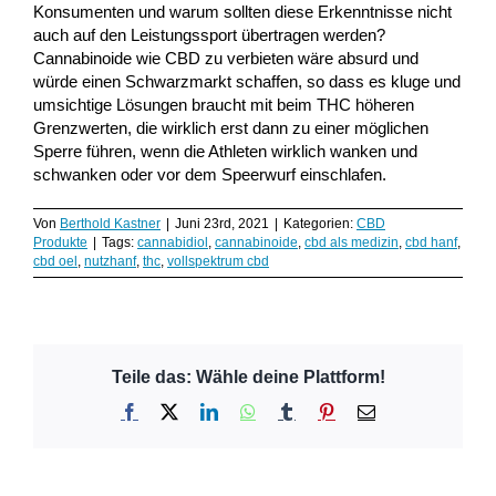
Konsumenten und warum sollten diese Erkenntnisse nicht
auch auf den Leistungssport übertragen werden?
Cannabinoide wie CBD zu verbieten wäre absurd und
würde einen Schwarzmarkt schaffen, so dass es kluge und
umsichtige Lösungen braucht mit beim THC höheren
Grenzwerten, die wirklich erst dann zu einer möglichen
Sperre führen, wenn die Athleten wirklich wanken und
schwanken oder vor dem Speerwurf einschlafen.
Von
Berthold Kastner
|
Juni 23rd, 2021
|
Kategorien:
CBD
Produkte
|
Tags:
cannabidiol
,
cannabinoide
,
cbd als medizin
,
cbd hanf
,
cbd oel
,
nutzhanf
,
thc
,
vollspektrum cbd
Teile das: Wähle deine Plattform!
Facebook
X
LinkedIn
WhatsApp
Tumblr
Pinterest
E-
Mail