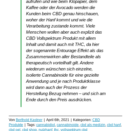
aufrufen und wie beim Klopapier, dem
Kaffee oder der Avocado werden die
Kunden beim CBD genau hinschauen,
woher der Hanf kommt und wie die
Verarbeitung zustande kommt. Viele
Menschen wollen aber auch explizit das
CBD Vollspektrum Produkt mit allem
Inhalt und damit auch mit THC, da hier
der sogenannte Entourage Effekt als das
Zusammenwirken aller Bestandteile als
therapeutisch vorteilhaft gilt. Andere
wiederum wünschen sich einzelne,
isolierte Cannabinoide für eine gezielte
Anwendung und je nach Produktklasse
wird dann auch der Prozess der
Herstellung Bezug nehmen – und sich am
Ende durch den Preis ausdrücken.
Von
Berthold Kastner
|
April 6th, 2021
|
Kategorien:
CBD
Produkte
|
Tags:
cannabidiol
,
cannabinoide
,
cbd als medizin
,
cbd hanf
,
cbd oel
,
cbd shop
,
nutzhanf
,
thc
,
vollspektrum cbd