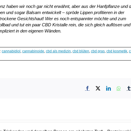
enz haben wir noch gar nicht erwähnt, aber aus der Hanfpflanze und
 und sogar Balsam entwickelt – spröde Lippen profitieren in der
 trockene Gesichtshaut! Wer es noch entspannter möchte und zum
llbad und tut ein paar CBD Kristalle rein, die sich gleich auflösen und
pliziert in den eigenen Wänden.
:
cannabidiol
,
cannabinoide
,
cbd als medizin
,
cbd blüten
,
cbd gras
,
cbd kosmetik
,
c
Facebook
X
LinkedIn
What