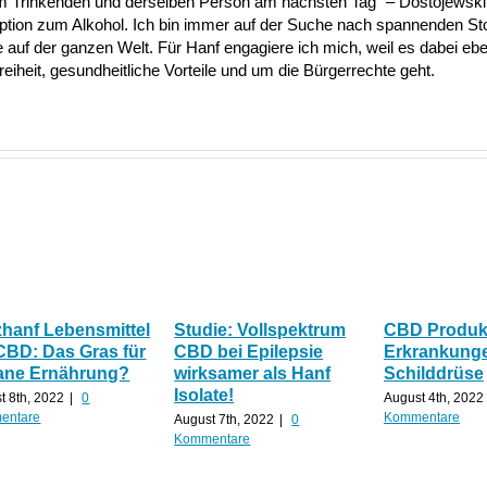
nem Trinkenden und derselben Person am nächsten Tag“ – Dostojewski 
Option zum Alkohol. Ich bin immer auf der Suche nach spannenden S
uf der ganzen Welt. Für Hanf engagiere ich mich, weil es dabei ebe
heit, gesundheitliche Vorteile und um die Bürgerrechte geht.
zhanf Lebensmittel
Studie: Vollspektrum
CBD Produkt
CBD: Das Gras für
CBD bei Epilepsie
Erkrankunge
ane Ernährung?
wirksamer als Hanf
Schilddrüse
Isolate!
t 8th, 2022
|
0
August 4th, 2022
entare
Kommentare
August 7th, 2022
|
0
Kommentare