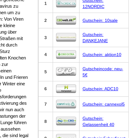
Gutschein:
1
avirus zu
12NORDIC
en um zu
n: Von Viren
2
Gutschein: 10sale
ne kleine
ung über
Gutschein:
3
 Straßen mit
DANKEJANE
icht durch
Sturz
4
Gutschein: aktion10
llten Knochen
n zur
Gutscheincode: neu-
meinen
5
5€
ln und Frieren
r Winter eine
6
Gutschein: ADC10
e
sforderungen
ktivierung des
7
Gutschein: cannexol5
wir nun auch
lastungen der
Gutschein:
8
 Lunge führen
Gelassenheit 40
g aussehen
die sind legal