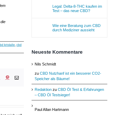
 dem
Legal: Delta-8-THC kaufen im
Test – das neue CBD?
 die
Wie eine Beratung zum CBD
durch Mediziner aussieht
bd kristalle
,
cbd
Neueste Kommentare
Nils Schmidt
zu
CBD Nutzhanf ist ein besserer CO2-
sApp
Tumblr
Pinterest
E-
Speicher als Bäume!
Mail
Redaktion
zu
CBD Öl Test & Erfahrungen
– CBD Öl Testsieger!
Paul Allan Hartmann