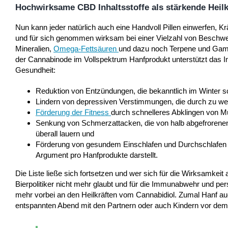
Hochwirksame CBD Inhaltsstoffe als stärkende Heilk
Nun kann jeder natürlich auch eine Handvoll Pillen einwerfen, Krä
und für sich genommen wirksam bei einer Vielzahl von Beschwer
Mineralien,
Omega-Fettsäuren
und dazu noch Terpene und Gamm
der Cannabinode im Vollspektrum Hanfprodukt unterstützt das I
Gesundheit:
Reduktion von Entzündungen, die bekanntlich im Winter sc
Lindern von depressiven Verstimmungen, die durch zu wen
Förderung der Fitness
durch schnelleres Abklingen von M
Senkung von Schmerzattacken, die von halb abgefrorenen 
überall lauern und
Förderung von gesundem Einschlafen und Durchschlafen d
Argument pro Hanfprodukte darstellt.
Die Liste ließe sich fortsetzen und wer sich für die Wirksamkeit
Bierpolitiker nicht mehr glaubt und für die Immunabwehr und pe
mehr vorbei an den Heilkräften vom Cannabidiol. Zumal Hanf a
entspannten Abend mit den Partnern oder auch Kindern vor dem