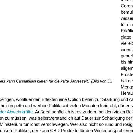
Coron
bemüh
wisse
für ei
Erkält
glatte
vielle
einen 
gepre
bis hi
allge
Fröste
hat de
t kann Cannabidiol bieten für die kalte Jahreszeit? (Bild von Jill
Meng
Herau
seitigen, wohltuenden Effekten eine Option bieten zur Stärkung und A
 in petto und weil die Politik seit vielen Monaten freidreht, dürfen 
der Abwehrkräfte
. Äußerst schädlich ist es zudem, bei den vielen Be
en zu müssen, was selbstverständlich auf Dauer zur Schädigung der
 Ministerium tunlichst verschwiegen. Wer also nicht so rund und rosi
nsere Politiker, der kann CBD Produkte für den Winter ausprobieren, 