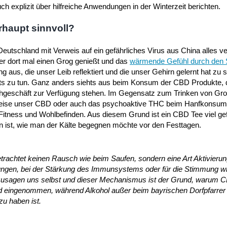
ch explizit über hilfreiche Anwendungen in der Winterzeit berichten.
rhaupt sinnvoll?
 Deutschland mit Verweis auf ein gefährliches Virus aus China alles v
er dort mal einen Grog genießt und das
wärmende Gefühl durch den
g aus, die unser Leib reflektiert und die unser Gehirn gelernt hat zu 
ts zu tun. Ganz anders siehts aus beim Konsum der CBD Produkte, 
achgeschäft zur Verfügung stehen. Im Gegensatz zum Trinken von Gr
weise unser CBD oder auch das psychoaktive THC beim Hanfkonsum
 Fitness und Wohlbefinden. Aus diesem Grund ist ein CBD Tee viel gefä
n ist, wie man der Kälte begegnen möchte vor den Festtagen.
achtet keinen Rausch wie beim Saufen, sondern eine Art Aktivieru
ungen, bei der Stärkung des Immunsystems oder für die Stimmung wi
sozusagen uns selbst und dieser Mechanismus ist der Grund, warum 
d eingenommen, während Alkohol außer beim bayrischen Dorfpfarrer
zu haben ist.