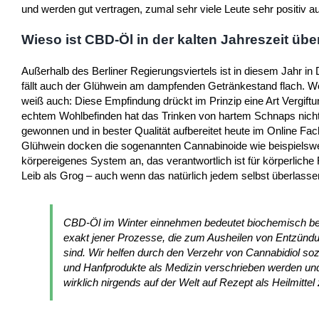
und werden gut vertragen, zumal sehr viele Leute sehr positiv au
Wieso ist CBD-Öl in der kalten Jahreszeit übe
Außerhalb des Berliner Regierungsviertels ist in diesem Jahr in
fällt auch der Glühwein am dampfenden Getränkestand flach. W
weiß auch: Diese Empfindung drückt im Prinzip eine Art Vergiftun
echtem Wohlbefinden hat das Trinken von hartem Schnaps nich
gewonnen und in bester Qualität aufbereitet heute im Online F
Glühwein docken die sogenannten Cannabinoide wie beispiels
körpereigenes System an, das verantwortlich ist für körperliche
Leib als Grog – auch wenn das natürlich jedem selbst überlasse
CBD-Öl im Winter einnehmen bedeutet biochemisch betr
exakt jener Prozesse, die zum Ausheilen von Entzünd
sind. Wir helfen durch den Verzehr von Cannabidiol 
und Hanfprodukte als Medizin verschrieben werden un
wirklich nirgends auf der Welt auf Rezept als Heilmittel 