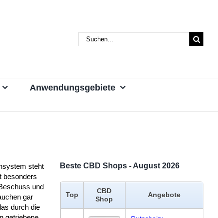
Suche
nach:
Anwendungsgebiete
Beste CBD Shops - August 2026
system steht
it besonders
 Beschuss und
CBD
Top
Angebote
auchen gar
Shop
das durch die
n getriebene