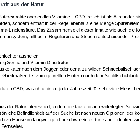
raft aus der Natur
uterextrakte oder endlos Vitamine – CBD freilich ist als Allrounder ni
den, sondern enthält in der Regel ebenfalls eine Menge Spurenelem
a-Linolensäure. Das Zusammenspiel dieser Inhalte wie auch die K
mmunsystem, hilft beim Regulieren und Steuern entscheidender Proz
hlechter ausheilen,
ig Sonne und Vitamin D auftreten,
uskelkater nach dem Joggen oder der allzu wilden Schneeballschlach
Gliedmaßen bis zum geprellten Hintern nach dem Schlittschuhlaufen
urch CBD, was ohnehin zu jeder Jahreszeit für sehr viele Mensche
 aus der Natur interessiert, zudem die tausendfach widerlegten Schwi
rsönliche Befindlichkeit auf der Suche ist nach neuen Optionen, der
uch zu Hause im langweiligen Lockdown Gutes tun kann – denken wir
 Fernseher.