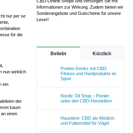
CBD-Online-Shops und versorgen Sie mit
Informationen zur Wirkung. Zudem bieten wir
Sonderangebote und Gutscheine für unsere
cht nur per se
Leser!
ente,
ombination
esse für die
Beliebt
Kürzlich
t,
Protein-Drinks mit CBD:
 nun wirklich
Fitness und Hanfprodukte im
Sport
n ein
Nordic Oil Shop – Pionier
unter den CBD-Herstellern
ndeleien der
 kommt kaum
 an einen
Haustiere: CBD als Medizin
und Futtermittel für Vögel