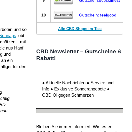
9
Gutschein:5cbsxfinest
10
Gutschein: feelgood
Alle CBD Shops im Test
erboten und so
 Schnaps
lobt
schätzen – mit
die aus Hanf
CBD Newsletter – Gutscheine &
og und
Rabatt!
 an ein
lliger für den
● Aktuelle Nachrichten ● Service und
Info ● Exklusive Sonderangebote ●
ng
CBD Öl gegen Schmerzen
chtig
CBD
 nun
Bleiben Sie immer informiert: Wir testen