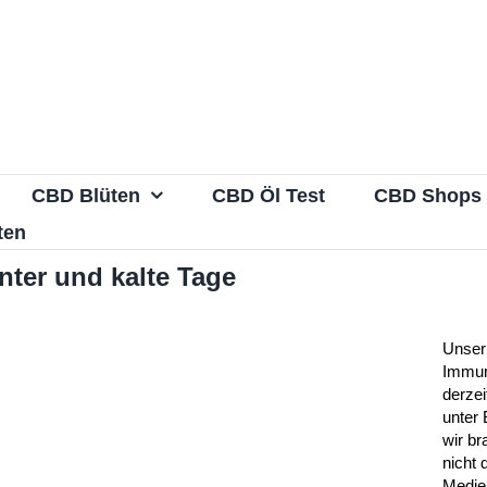
CBD Blüten
CBD Öl Test
CBD Shops
ten
nter und kalte Tage
Unser
Immun
derze
unter
wir br
nicht 
Medie