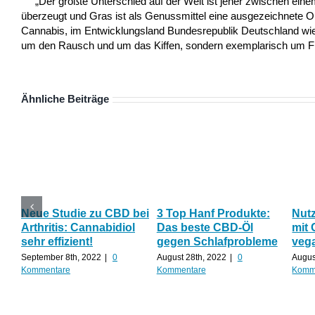
„Der größte Unterschied auf der Welt ist jener zwischen ei
überzeugt und Gras ist als Genussmittel eine ausgezeichnete 
Cannabis, im Entwicklungsland Bundesrepublik Deutschland wie a
um den Rausch und um das Kiffen, sondern exemplarisch um Frei
Ähnliche Beiträge
Neue Studie zu CBD bei
3 Top Hanf Produkte:
Nut
Arthritis: Cannabidiol
Das beste CBD-Öl
mit 
sehr effizient!
gegen Schlafprobleme
veg
September 8th, 2022
|
0
August 28th, 2022
|
0
Augus
Kommentare
Kommentare
Komm