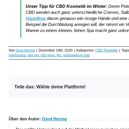
Unser Tipp für CBD Kosmetik im Winter
: Deren Pot
CBD werden auch ganz unterschiedliche Cremes, Salben
Hautpflege
davon genauso wie rissige Hände und eine
Beispiel die Durchblutung anregen will, der nimmt ein Vo
Wanne zu einem kleinen, feinen Spa macht ganz unkom
Von
Gerd Hering
|
Dezember 16th, 2020
|
Kategorien:
CBD Produkte
|
Tags
marihuana
,
cbd oel
,
cbd shop
,
thc
,
vollspektrum cbd
Teile das: Wähle deine Plattform!
Über den Autor:
Gerd Hering