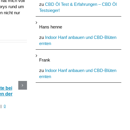
hat mich voll
zu
CBD Öl Test & Erfahrungen – CBD Öl
torys rund um
Testsieger!
n nicht nur
Hans henne
zu
Indoor Hanf anbauen und CBD-Blüten
ernten
Frank
zu
Indoor Hanf anbauen und CBD-Blüten
ernten
e bei
CBD Blüten im Online
Die 5 besten CBD
n der
Shop kaufen oder selber
Produkte mit Hanf fü
anbauen?
den Sommer
|
0
Juli 30th, 2022
|
0 Kommentare
Juli 29th, 2022
|
0 Komment