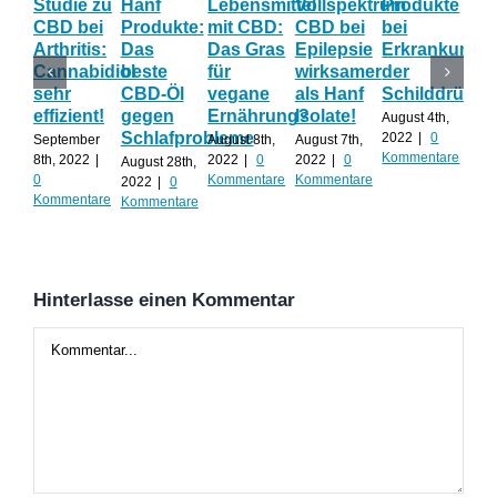
Studie zu
Hanf
Lebensmittel
Vollspektrum
Produkte
Blü
CBD bei
Produkte:
mit CBD:
CBD bei
bei
Onl
Arthritis:
Das
Das Gras
Epilepsie
Erkrankunge
Sh
Cannabidiol
beste
für
wirksamer
der
ka
sehr
CBD-Öl
vegane
als Hanf
Schilddrüse
od
effizient!
gegen
Ernährung?
Isolate!
sel
August 4th,
Schlafprobleme
an
2022
|
0
September
August 8th,
August 7th,
Kommentare
8th, 2022
|
2022
|
0
2022
|
0
August 28th,
Juli 
0
Kommentare
Kommentare
2022
|
0
202
Kommentare
Kommentare
Kom
Hinterlasse einen Kommentar
Kommentar