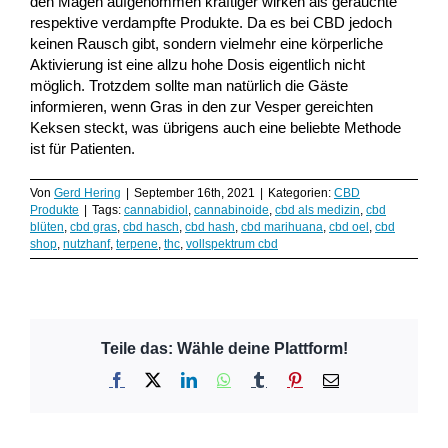
den Magen aufgenommen kräftiger wirken als gerauchte
respektive verdampfte Produkte. Da es bei CBD jedoch
keinen Rausch gibt, sondern vielmehr eine körperliche
Aktivierung ist eine allzu hohe Dosis eigentlich nicht
möglich. Trotzdem sollte man natürlich die Gäste
informieren, wenn Gras in den zur Vesper gereichten
Keksen steckt, was übrigens auch eine beliebte Methode
ist für Patienten.
Von
Gerd Hering
|
September 16th, 2021
|
Kategorien:
CBD
Produkte
|
Tags:
cannabidiol
,
cannabinoide
,
cbd als medizin
,
cbd
blüten
,
cbd gras
,
cbd hasch
,
cbd hash
,
cbd marihuana
,
cbd oel
,
cbd
shop
,
nutzhanf
,
terpene
,
thc
,
vollspektrum cbd
Teile das: Wähle deine Plattform!
Facebook
X
LinkedIn
WhatsApp
Tumblr
Pinterest
E-
Mail