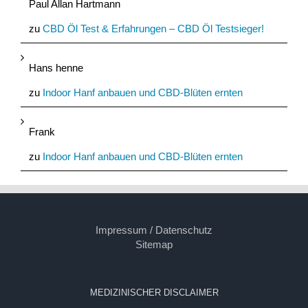
Paul Allan Hartmann
zu
CBD Öl Test & Erfahrungen – CBD Öl Testsieger!
Hans henne
zu
Indoor Hanf anbauen und CBD-Blüten ernten
Frank
zu
Indoor Hanf anbauen und CBD-Blüten ernten
Impressum / Datenschutz
Sitemap
MEDIZINISCHER DISCLAIMER