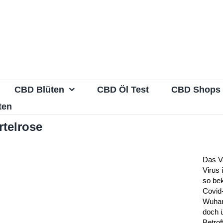
CBD Blüten
CBD Öl Test
CBD Shops
ten
telrose
Das Va
Virus 
so bek
Covid
Wuhan
doch 
Betrof