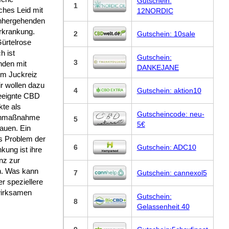
Gutschein:
1
ches Leid mit
12NORDIC
inhergehenden
rkrankung.
2
Gutschein: 10sale
ürtelrose
h ist
Gutschein:
3
nden mit
DANKEJANE
em Juckreiz
r wollen dazu
4
Gutschein: aktion10
eeignte CBD
te als
Gutscheincode: neu-
nmaßnahme
5
5€
auen. Ein
s Problem der
6
Gutschein: ADC10
kung ist ihre
nz zur
n. Was kann
7
Gutschein: cannexol5
r speziellere
 wirksamen
Gutschein:
8
Gelassenheit 40