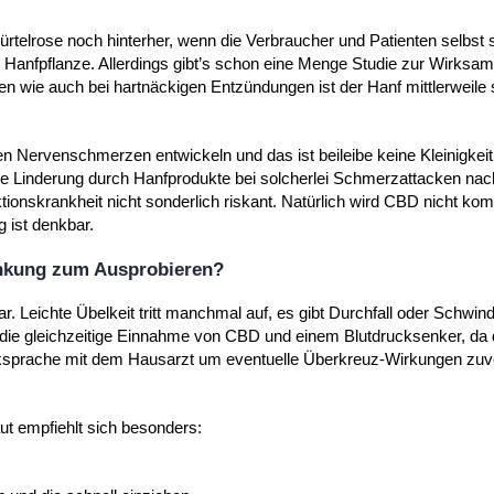
rtelrose noch hinterher, wenn die Verbraucher und Patienten selbst 
Hanfpflanze. Allerdings gibt’s schon eine Menge Studie zur Wirksam
 wie auch bei hartnäckigen Entzündungen ist der Hanf mittlerweile 
hen Nervenschmerzen entwickeln und das ist beileibe keine Kleinigkeit 
eine Linderung durch Hanfprodukte bei solcherlei Schmerzattacken na
onskrankheit nicht sonderlich riskant. Natürlich wird CBD nicht komp
 ist denkbar.
ankung zum Ausprobieren?
 Leichte Übelkeit tritt manchmal auf, es gibt Durchfall oder Schwinde
e die gleichzeitige Einnahme von CBD und einem Blutdrucksenker, da 
Rücksprache mit dem Hausarzt um eventuelle Überkreuz-Wirkungen zuv
t empfiehlt sich besonders: