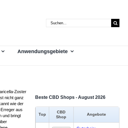
Suche
nach:
Anwendungsgebiete
ricella-Zoster
Beste CBD Shops - August 2026
ist nicht ganz
annt wie der
-Erreger aus
CBD
Top
Angebote
 und bringt
Shop
über
fene