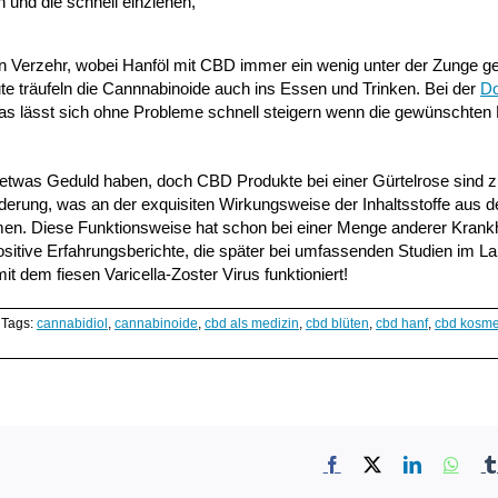
 und die schnell einziehen,
en Verzehr, wobei Hanföl mit CBD immer ein wenig unter der Zunge g
ute träufeln die Cannnabinoide auch ins Essen und Trinken. Bei der
Do
das lässt sich ohne Probleme schnell steigern wenn die gewünschten 
etwas Geduld haben, doch CBD Produkte bei einer Gürtelrose sind 
inderung, was an der exquisiten Wirkungsweise der Inhaltsstoffe aus d
men. Diese Funktionsweise hat schon bei einer Menge anderer Krank
itive Erfahrungsberichte, die später bei umfassenden Studien im Lab
t dem fiesen Varicella-Zoster Virus funktioniert!
Tags:
cannabidiol
,
cannabinoide
,
cbd als medizin
,
cbd blüten
,
cbd hanf
,
cbd kosme
Facebook
X
LinkedIn
What