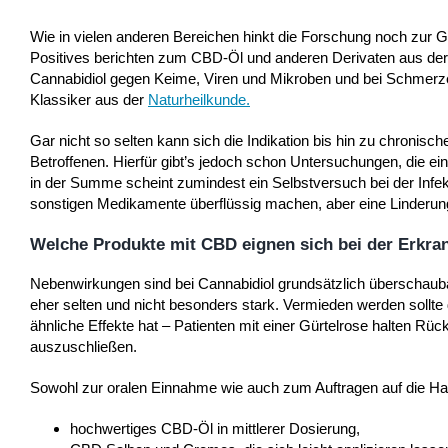
Wie in vielen anderen Bereichen hinkt die Forschung noch zur Gü
Positives berichten zum CBD-Öl und anderen Derivaten aus der 
Cannabidiol gegen Keime, Viren und Mikroben und bei Schmerzen
Klassiker aus der
Naturheilkunde
.
Gar nicht so selten kann sich die Indikation bis hin zu chronisc
Betroffenen. Hierfür gibt’s jedoch schon Untersuchungen, die 
in der Summe scheint zumindest ein Selbstversuch bei der Infekti
sonstigen Medikamente überflüssig machen, aber eine Linderung
Welche Produkte mit CBD eignen sich bei der Erkr
Nebenwirkungen sind bei Cannabidiol grundsätzlich überschaubar.
eher selten und nicht besonders stark. Vermieden werden sollt
ähnliche Effekte hat – Patienten mit einer Gürtelrose halten 
auszuschließen.
Sowohl zur oralen Einnahme wie auch zum Auftragen auf die Hau
hochwertiges CBD-Öl in mittlerer Dosierung,