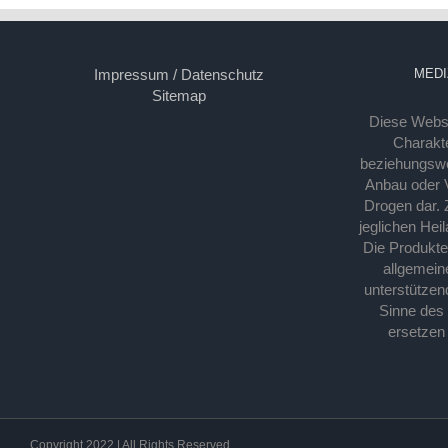
Impressum / Datenschutz
MEDI
Sitemap
Diese Webse
Charakte
beziehungsw
Anbau oder Ve
Drogen dar. 
jeglichen Hei
Die Produkt
allgemein
unterstützen
Sinne des
ersetzen
Copyright 2022 | All Rights Reserved