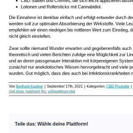
CBD Salben und Cremes, die sich leicht applizieren lassen
Lotionen und Rollersticks mit Cannabidiol.
Die Einnahme ist denkbar einfach und erfolgt entweder durch d
werden soll zur optimalen Absorbierung der Wirkstoffe. Viele Le
empfehlen wir einen niedrigen bis mittleren Wert zum Einstieg, 
nicht gleich einstellen.
Zwar sollte niemand Wunder erwarten und gegebenenfalls auch 
theoretisch und vielen Berichten zufolge eine Möglichkeit zur L
und an deren passgenauer Interaktion mit körpereigenen Syste
zunächst nur anekdotisches Wissen hervorgebracht und viele pos
wurden. Gut möglich, dass dies auch bei Infektionskrankheiten mi
Von
Berthold Kastner
|
September 17th, 2021
|
Kategorien:
CBD Produkte
|
cbd shop
,
nutzhanf
,
thc
,
vollspektrum cbd
Teile das: Wähle deine Plattform!