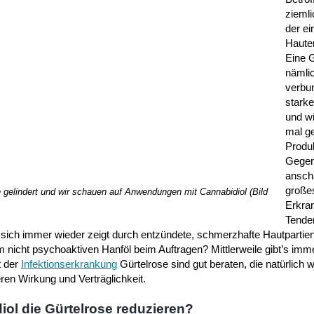
ziemli
der e
Haute
Eine G
nämlic
verbu
stark
und wi
mal g
Produk
Gege
ansch
große
gelindert und wir schauen auf Anwendungen mit Cannabidiol (Bild
Erkran
Tende
 sich immer wieder zeigt durch entzündete, schmerzhafte Hautpartie
om nicht psychoaktiven Hanföl beim Auftragen? Mittlerweile gibt’s imme
t der
Infektionserkrankung
Gürtelrose sind gut beraten, die natürlich
en Wirkung und Verträglichkeit.
ol die Gürtelrose reduzieren?