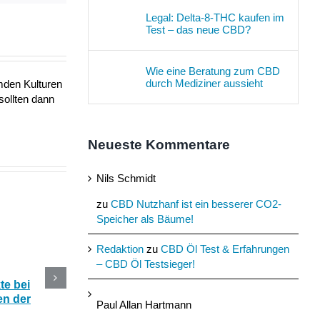
Legal: Delta-8-THC kaufen im
Test – das neue CBD?
Wie eine Beratung zum CBD
durch Mediziner aussieht
mden Kulturen
sollten dann
Neueste Kommentare
Nils Schmidt
zu
CBD Nutzhanf ist ein besserer CO2-
Speicher als Bäume!
Redaktion
zu
CBD Öl Test & Erfahrungen
– CBD Öl Testsieger!
e bei
CBD Blüten im Online
Die 5 besten CBD
n der
Shop kaufen oder selber
Produkte mit Hanf fü
Paul Allan Hartmann
anbauen?
den Sommer