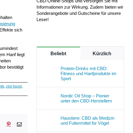
CBD-Online-Shops und versorgen Sie mit
Informationen zur Wirkung. Zudem bieten wir
Sonderangebote und Gutscheine für unsere
ehalten
Leser!
sierung
Effekte sich
zumindest
Beliebt
Kürzlich
em Hanf liegt
heiten
or bestätigt
Protein-Drinks mit CBD:
Fitness und Hanfprodukte im
Sport
tik
,
cbd liquid
,
Nordic Oil Shop – Pionier
unter den CBD-Herstellern
Haustiere: CBD als Medizin
und Futtermittel für Vögel
sApp
Tumblr
Pinterest
E-
Mail