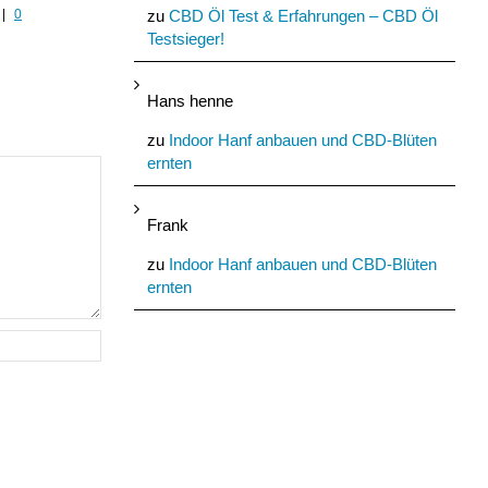
|
0
Juli 30th, 2022
|
0 Kommentare
Juli 29th, 2022
|
0 Komment
zu
CBD Öl Test & Erfahrungen – CBD Öl
Testsieger!
Hans henne
zu
Indoor Hanf anbauen und CBD-Blüten
ernten
Frank
zu
Indoor Hanf anbauen und CBD-Blüten
ernten