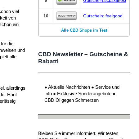
9
Gutschein:5cbsxfinest
schon viel
10
Gutschein: feelgood
keit von
schon ein
Alle CBD Shops im Test
für die
chweisen und
CBD Newsletter – Gutscheine &
lett alle
Rabatt!
● Aktuelle Nachrichten ● Service und
l, allerdings
Info ● Exklusive Sonderangebote ●
der Hanf
CBD Öl gegen Schmerzen
erlässig
Bleiben Sie immer informiert: Wir testen