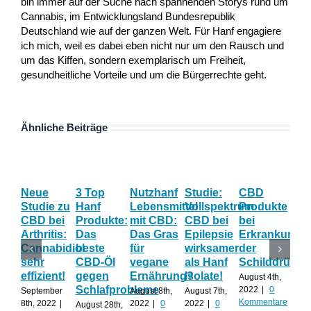
bin immer auf der Suche nach spannenden Storys rund um
Cannabis, im Entwicklungsland Bundesrepublik
Deutschland wie auf der ganzen Welt. Für Hanf engagiere
ich mich, weil es dabei eben nicht nur um den Rausch und
um das Kiffen, sondern exemplarisch um Freiheit,
gesundheitliche Vorteile und um die Bürgerrechte geht.
Ähnliche Beiträge
Neue
3 Top
Nutzhanf
Studie:
CBD
CB
Studie zu
Hanf
Lebensmittel
Vollspektrum
Produkte
Blü
CBD bei
Produkte:
mit CBD:
CBD bei
bei
Onl
Arthritis:
Das
Das Gras
Epilepsie
Erkrankunge
Sh
Cannabidiol
beste
für
wirksamer
der
ka
sehr
CBD-Öl
vegane
als Hanf
Schilddrüse
od
effizient!
gegen
Ernährung?
Isolate!
sel
August 4th,
Schlafprobleme
an
2022
|
0
September
August 8th,
August 7th,
Kommentare
8th, 2022
|
2022
|
0
2022
|
0
August 28th,
Juli 