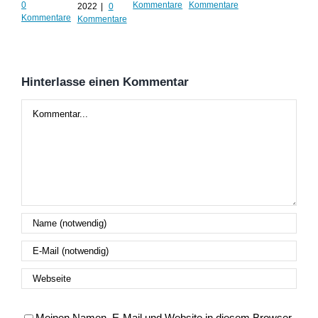
0
Kommentare
Kommentare
2022
|
0
202
Kommentare
Kommentare
Kom
Hinterlasse einen Kommentar
Kommentar
Meinen Namen, E-Mail und Website in diesem Browser