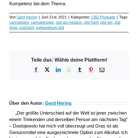
Kompetenz bei dem Thema.
Von
Gerd Hering
|
Juni 21st, 2021
|
Kategorien:
CBD Produkte
|
Tags:
cannabidiol
,
cannabinoide
,
cbd als medizin
,
cbd hanf
,
cbd oel
,
cbd
shop
,
nutzhanf
,
vollspektrum cbd
Teile das: Wähle deine Plattform!
Facebook
X
LinkedIn
WhatsApp
Tumblr
Pinterest
E-
Mail
Über den Autor:
Gerd Hering
„Der größte Unterschied auf der Welt ist jener zwischen
einem Trinkenden und derselben Person am nächsten Tag“
– Dostojewski hat mich voll überzeugt und Gras ist als
Genussmittel eine ausgezeichnete Option zum Alkohol. Ich