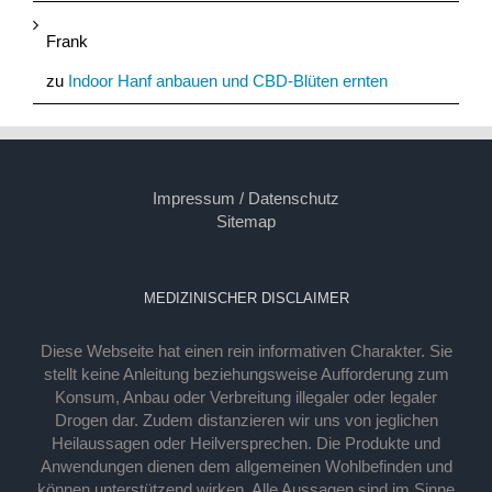
Frank
zu
Indoor Hanf anbauen und CBD-Blüten ernten
Impressum / Datenschutz
Sitemap
MEDIZINISCHER DISCLAIMER
Diese Webseite hat einen rein informativen Charakter. Sie
stellt keine Anleitung beziehungsweise Aufforderung zum
Konsum, Anbau oder Verbreitung illegaler oder legaler
Drogen dar. Zudem distanzieren wir uns von jeglichen
Heilaussagen oder Heilversprechen. Die Produkte und
Anwendungen dienen dem allgemeinen Wohlbefinden und
können unterstützend wirken. Alle Aussagen sind im Sinne