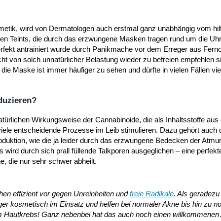
Kosmetik, wird von Dermatologen auch erstmal ganz unabhängig vom hi
gen Teints, die durch das erzwungene Masken tragen rund um die Uhr
erfekt antrainiert wurde durch Panikmache vor dem Erreger aus Ferno
von solch unnatürlicher Belastung wieder zu befreien empfehlen si
die Maske ist immer häufiger zu sehen und dürfte in vielen Fällen vie
duzieren?
atürlichen Wirkungsweise der Cannabinoide, die als Inhaltsstoffe au
ele entscheidende Prozesse im Leib stimulieren. Dazu gehört auch 
duktion, wie die ja leider durch das erzwungene Bedecken der Atm
as wird durch sich prall füllende Talkporen ausgeglichen – eine perfek
, die nur sehr schwer abheilt.
en effizient vor gegen Unreinheiten und
freie Radikale
. Als geradezu
ger kosmetisch im Einsatz und helfen bei normaler Akne bis hin zu n
m Hautkrebs! Ganz nebenbei hat das auch noch einen willkommenen 