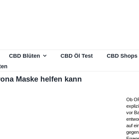
CBD Blüten
CBD Öl Test
CBD Shops
ten
rona Maske helfen kann
Ob OP
expliz
vor Ba
entwor
auf e
gegen
Erreg