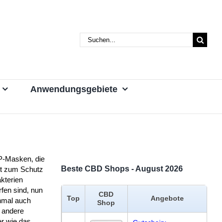
Suche
nach:
Anwendungsgebiete
-Masken, die
Beste CBD Shops - August 2026
it zum Schutz
kterien
fen sind, nun
CBD
Top
Angebote
inmal auch
Shop
 andere
er wie das