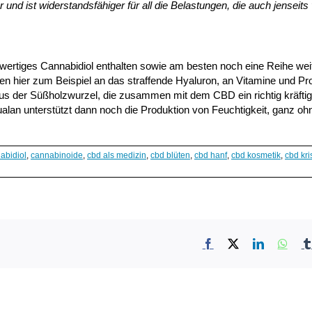
 und ist widerstandsfähiger für all die Belastungen, die auch jenseit
ertiges Cannabidiol enthalten sowie am besten noch eine Reihe wei
en hier zum Beispiel an das straffende Hyaluron, an Vitamine und Pro
 aus der Süßholzwurzel, die zusammen mit dem CBD ein richtig kräftig
lan unterstützt dann noch die Produktion von Feuchtigkeit, ganz ohn
abidiol
,
cannabinoide
,
cbd als medizin
,
cbd blüten
,
cbd hanf
,
cbd kosmetik
,
cbd kri
Facebook
X
LinkedIn
What