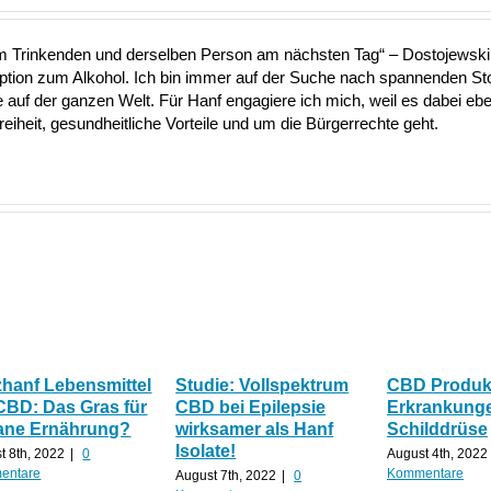
nem Trinkenden und derselben Person am nächsten Tag“ – Dostojewski 
Option zum Alkohol. Ich bin immer auf der Suche nach spannenden S
uf der ganzen Welt. Für Hanf engagiere ich mich, weil es dabei ebe
heit, gesundheitliche Vorteile und um die Bürgerrechte geht.
zhanf Lebensmittel
Studie: Vollspektrum
CBD Produkt
CBD: Das Gras für
CBD bei Epilepsie
Erkrankunge
ane Ernährung?
wirksamer als Hanf
Schilddrüse
Isolate!
t 8th, 2022
|
0
August 4th, 2022
entare
Kommentare
August 7th, 2022
|
0