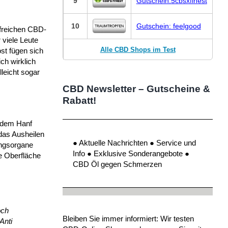
9
Gutschein:5cbsxfinest
10
Gutschein: feelgood
lfreichen CBD-
 viele Leute
Alle CBD Shops im Test
st fügen sich
ch wirklich
lleicht sogar
CBD Newsletter – Gutscheine &
Rabatt!
s dem Hanf
das Ausheilen
● Aktuelle Nachrichten ● Service und
ungsorgane
Info ● Exklusive Sonderangebote ●
te Oberfläche
CBD Öl gegen Schmerzen
och
Bleiben Sie immer informiert: Wir testen
Anti