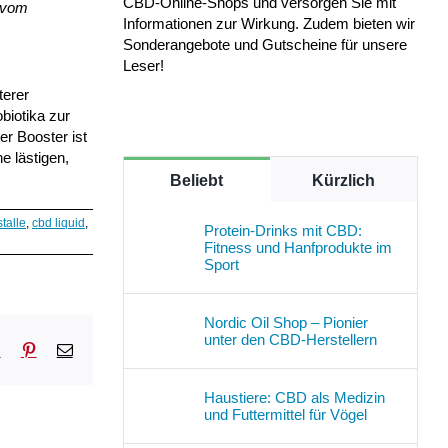
CBD-Online-Shops und versorgen Sie mit
s vom
Informationen zur Wirkung. Zudem bieten wir
Sonderangebote und Gutscheine für unsere
Leser!
terer
biotika zur
er Booster ist
e lästigen,
Beliebt
Kürzlich
stalle
,
cbd liquid
,
Protein-Drinks mit CBD:
Fitness und Hanfprodukte im
Sport
Nordic Oil Shop – Pionier
unter den CBD-Herstellern
sApp
Tumblr
Pinterest
E-
Mail
Haustiere: CBD als Medizin
und Futtermittel für Vögel