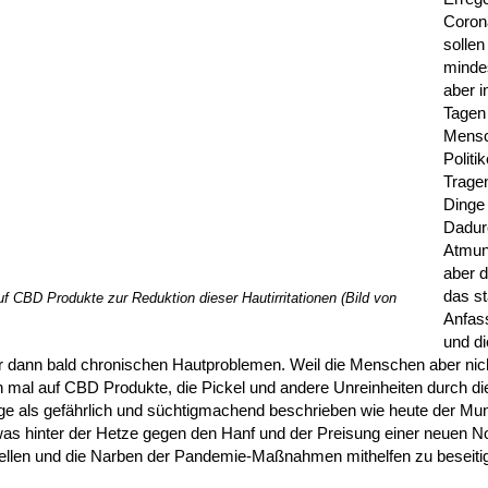
Corona
sollen 
mindes
aber i
Tagen
Mensc
Politi
Trage
Dinge
Dadurc
Atmun
aber d
das s
f CBD Produkte zur Reduktion dieser Hautirritationen (Bild von
Anfas
und d
r dann bald chronischen Hautproblemen. Weil die Menschen aber nich
en mal auf CBD Produkte, die Pickel und andere Unreinheiten durch d
ange als gefährlich und süchtigmachend beschrieben wie heute der M
was hinter der Hetze gegen den Hanf und der Preisung einer neuen No
tellen und die Narben der Pandemie-Maßnahmen mithelfen zu beseiti