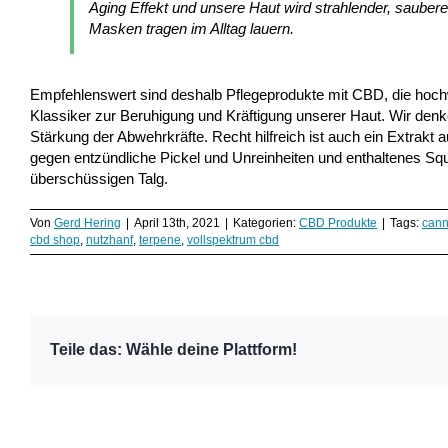
Aging Effekt und unsere Haut wird strahlender, sauberer
Masken tragen im Alltag lauern.
Empfehlenswert sind deshalb Pflegeprodukte mit CBD, die hochw
Klassiker zur Beruhigung und Kräftigung unserer Haut. Wir denk
Stärkung der Abwehrkräfte. Recht hilfreich ist auch ein Extrakt
gegen entzündliche Pickel und Unreinheiten und enthaltenes Squa
überschüssigen Talg.
Von
Gerd Hering
|
April 13th, 2021
|
Kategorien:
CBD Produkte
|
Tags:
cann
cbd shop
,
nutzhanf
,
terpene
,
vollspektrum cbd
Teile das: Wähle deine Plattform!