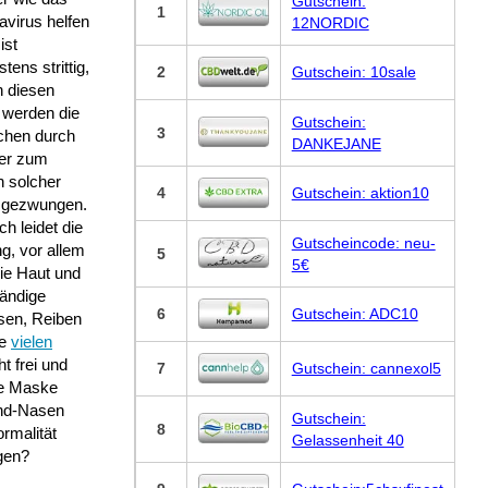
Gutschein:
1
virus helfen
12NORDIC
ist
tens strittig,
2
Gutschein: 10sale
n diesen
 werden die
Gutschein:
3
hen durch
DANKEJANE
ker zum
n solcher
4
Gutschein: aktion10
 gezwungen.
h leidet die
Gutscheincode: neu-
g, vor allem
5
5€
ie Haut und
tändige
6
Gutschein: ADC10
sen, Reiben
ie
vielen
t frei und
7
Gutschein: cannexol5
ie Maske
und-Nasen
Gutschein:
8
rmalität
Gelassenheit 40
gen?