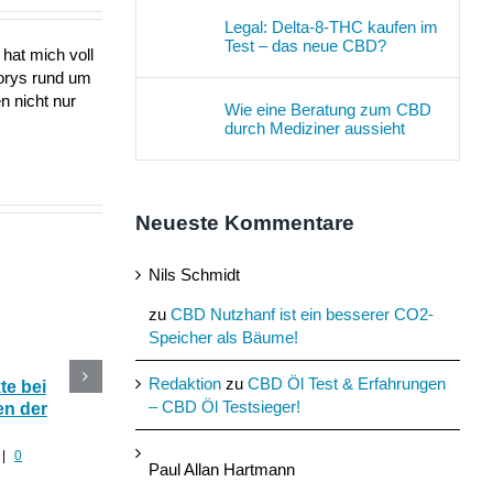
Legal: Delta-8-THC kaufen im
Test – das neue CBD?
hat mich voll
torys rund um
n nicht nur
Wie eine Beratung zum CBD
durch Mediziner aussieht
Neueste Kommentare
Nils Schmidt
zu
CBD Nutzhanf ist ein besserer CO2-
Speicher als Bäume!
Redaktion
zu
CBD Öl Test & Erfahrungen
e bei
CBD Blüten im Online
Die 5 besten CBD
– CBD Öl Testsieger!
n der
Shop kaufen oder selber
Produkte mit Hanf fü
anbauen?
den Sommer
|
0
Juli 30th, 2022
|
0 Kommentare
Juli 29th, 2022
|
0 Komment
Paul Allan Hartmann