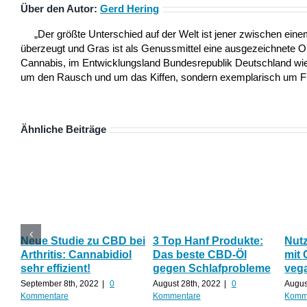
Über den Autor:
Gerd Hering
„Der größte Unterschied auf der Welt ist jener zwischen ei
überzeugt und Gras ist als Genussmittel eine ausgezeichnete 
Cannabis, im Entwicklungsland Bundesrepublik Deutschland wie a
um den Rausch und um das Kiffen, sondern exemplarisch um Frei
Ähnliche Beiträge
Neue Studie zu CBD bei
3 Top Hanf Produkte:
Nut
Arthritis: Cannabidiol
Das beste CBD-Öl
mit 
sehr effizient!
gegen Schlafprobleme
veg
September 8th, 2022
|
0
August 28th, 2022
|
0
Augus
Kommentare
Kommentare
Komm