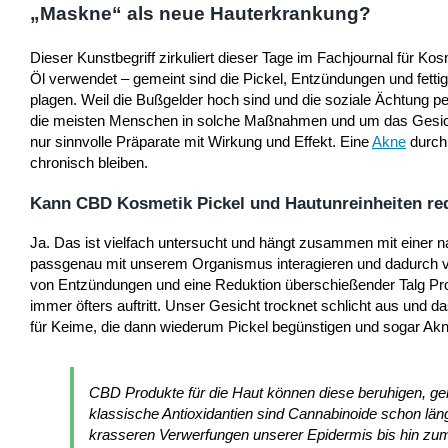
„Maskne“ als neue Hauterkrankung?
Dieser Kunstbegriff zirkuliert dieser Tage im Fachjournal für 
Öl verwendet – gemeint sind die Pickel, Entzündungen und fetti
plagen. Weil die Bußgelder hoch sind und die soziale Ächtung p
die meisten Menschen in solche Maßnahmen und um das Gesicht 
nur sinnvolle Präparate mit Wirkung und Effekt. Eine
Akne
durch 
chronisch bleiben.
Kann CBD Kosmetik Pickel und Hautunreinheiten re
Ja. Das ist vielfach untersucht und hängt zusammen mit einer n
passgenau mit unserem Organismus interagieren und dadurch vi
von Entzündungen und eine Reduktion überschießender Talg Pro
immer öfters auftritt. Unser Gesicht trocknet schlicht aus und d
für Keime, die dann wiederum Pickel begünstigen und sogar Akne
CBD Produkte für die Haut können diese beruhigen, geh
klassische Antioxidantien sind Cannabinoide schon län
krasseren Verwerfungen unserer Epidermis bis hin zu