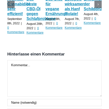
Cannabidiol
beste
für
wirksamer
der
ka
sehr
CBD-Öl
vegane
als Hanf
Schilddrüse
od
effizient!
gegen
Ernährung?
Isolate!
sel
August 4th,
Schlafprobleme
an
2022
|
0
September
August 8th,
August 7th,
Kommentare
8th, 2022
|
2022
|
0
2022
|
0
August 28th,
Juli 
0
Kommentare
Kommentare
2022
|
0
202
Kommentare
Kommentare
Kom
Hinterlasse einen Kommentar
Kommentar