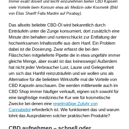
Immer exakt dosiert und leicht einzunehmen bieten CBD Kapseln
viele Vorteile beim Konsum etwa als Medizin oder Kosmetik (Bild
von Elias Shariff Falla Mardini auf Pixabay).
Das allseits beliebte CBD-Öl wird bekanntlich durch
Einträufeln unter die Zunge konsumiert, dort zusätzlich eine
Minute drin behalten und runterschluckt zur Entfaltung der
hochwirksamen Inhaltsstoffe aus dem Hanf. Ein Problem
dabei ist die Dosierung. Zwar erfasst die bei den
Fläschchen mitgelieferte Pipette die in etwa ungefähr immer
gleiche Menge, aber exakt ist das keineswegs! Außerdem
hat nicht jeder Verbraucher Lust, Laune und Gelegenheit
um sich das Hanföl reinzuträufeln und wir wollen uns als
Alternative für die beliebten Wirkstoffe mal die Vorteile von
CBD Kapseln anschauen. Die werden mittlerweile auch im
CBD Shop immer häufiger verkauft, eignen sich sowohl für
eine langfristige medizinische Kur wie für kosmetische
Zwecke bei denen eine
regelmäßige Zufuhr von
Cannabidiol
erforderlich ist. Wie funktioniert das und warum
lohnt das Ausprobieren solcher praktischen Produkte?
CBD aufnehmen – schnell oder