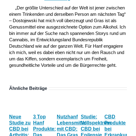
„Der größte Unterschied auf der Welt ist jener zwischen
einem Trinkenden und derselben Person am nächsten Tag“
– Dostojewski hat mich voll überzeugt und Gras ist als
Genussmittel eine ausgezeichnete Option zum Alkohol. Ich
bin immer auf der Suche nach spannenden Storys rund um
Cannabis, im Entwicklungsland Bundesrepublik
Deutschland wie auf der ganzen Welt. Für Hanf engagiere
ich mich, weil es dabei eben nicht nur um den Rausch und
um das Kiffen, sondern exemplarisch um Freiheit,
gesundheitliche Vorteile und um die Bürgerrechte geht.
Ähnliche Beiträge
Neue
3 Top
Nutzhanf
Studie:
CBD
CB
Studie zu
Hanf
Lebensmittel
Vollspektrum
Produkte
Blü
CBD bei
Produkte:
mit CBD:
CBD bei
bei
Onl
Arthritis:
Das
Das Gras
Epilepsie
Erkrankunge
Sh