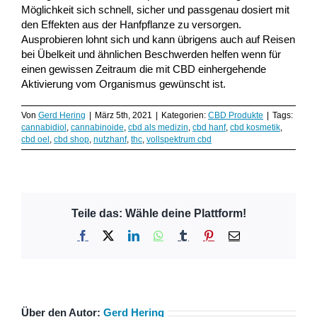
Möglichkeit sich schnell, sicher und passgenau dosiert mit
den Effekten aus der Hanfpflanze zu versorgen.
Ausprobieren lohnt sich und kann übrigens auch auf Reisen
bei Übelkeit und ähnlichen Beschwerden helfen wenn für
einen gewissen Zeitraum die mit CBD einhergehende
Aktivierung vom Organismus gewünscht ist.
Von
Gerd Hering
|
März 5th, 2021
|
Kategorien:
CBD Produkte
|
Tags:
cannabidiol
,
cannabinoide
,
cbd als medizin
,
cbd hanf
,
cbd kosmetik
,
cbd oel
,
cbd shop
,
nutzhanf
,
thc
,
vollspektrum cbd
Teile das: Wähle deine Plattform!
Facebook
X
LinkedIn
WhatsApp
Tumblr
Pinterest
E-
Mail
Über den Autor:
Gerd Hering