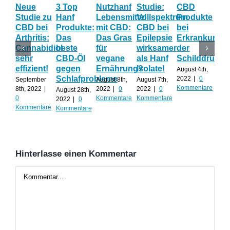
Neue
3 Top
Nutzhanf
Studie:
CBD
CB
Studie zu
Hanf
Lebensmittel
Vollspektrum
Produkte
Blü
CBD bei
Produkte:
mit CBD:
CBD bei
bei
Onl
Arthritis:
Das
Das Gras
Epilepsie
Erkrankunge
Sh
Cannabidiol
beste
für
wirksamer
der
ka
sehr
CBD-Öl
vegane
als Hanf
Schilddrüse
od
effizient!
gegen
Ernährung?
Isolate!
sel
August 4th,
Schlafprobleme
an
2022
|
0
September
August 8th,
August 7th,
Kommentare
8th, 2022
|
2022
|
0
2022
|
0
August 28th,
Juli 
0
Kommentare
Kommentare
2022
|
0
202
Kommentare
Kommentare
Kom
Hinterlasse einen Kommentar
Kommentar