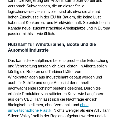
kann. Die Regierung der Provinz kam sofort vorbei und
versprach Subventionen, die an dieser Stelle
logischerweise viel sinnvoller sind als etwa die absurd
hohen Zuschüsse in der EU für Bauern, die keine Lust
haben auf Konkurrenz und Marktwirtschaft. So entstehen in
Kanada neue, zukunftsträchtige Arbeitsplätze und in Europa
passiert nichts – wie üblich.
Nutzhanf für Windturbinen, Boote und die
Automobilindustrie
Das kann die Hanfpflanze bei entsprechender Erforschung
und Verarbeitung tatsächlich alles leisten! In Alberta sollen
künftig die Rotoren und Turbinenblätter von
Windkraftanlagen aus Industriehanf gebaut werden und
auch für Schiffe und sogar Autos ist der schnell
nachwachsende Rohstoff bestens geeignet. Durch die
erhöhte Produktion von raffinierten Kurz- wie Langfasern
aus dem CBD Hanf lässt sich die Nachfrage endlich
ökologisch bedienen, ohne Verschnitt und
ohne
umweltschädliche Plastik
. Nichts weniger als eine Art „Hanf
Silicon Valley“ soll in der Region aufgebaut werden und die