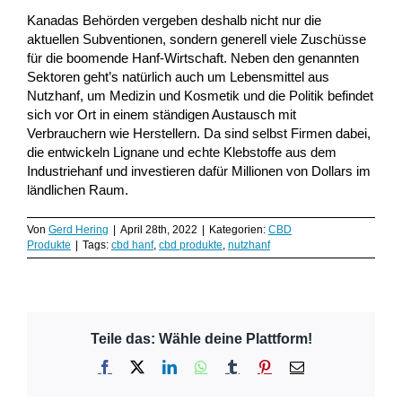
Kanadas Behörden vergeben deshalb nicht nur die
aktuellen Subventionen, sondern generell viele Zuschüsse
für die boomende Hanf-Wirtschaft. Neben den genannten
Sektoren geht’s natürlich auch um Lebensmittel aus
Nutzhanf, um Medizin und Kosmetik und die Politik befindet
sich vor Ort in einem ständigen Austausch mit
Verbrauchern wie Herstellern. Da sind selbst Firmen dabei,
die entwickeln Lignane und echte Klebstoffe aus dem
Industriehanf und investieren dafür Millionen von Dollars im
ländlichen Raum.
Von
Gerd Hering
|
April 28th, 2022
|
Kategorien:
CBD
Produkte
|
Tags:
cbd hanf
,
cbd produkte
,
nutzhanf
Teile das: Wähle deine Plattform!
Facebook
X
LinkedIn
WhatsApp
Tumblr
Pinterest
E-
Mail