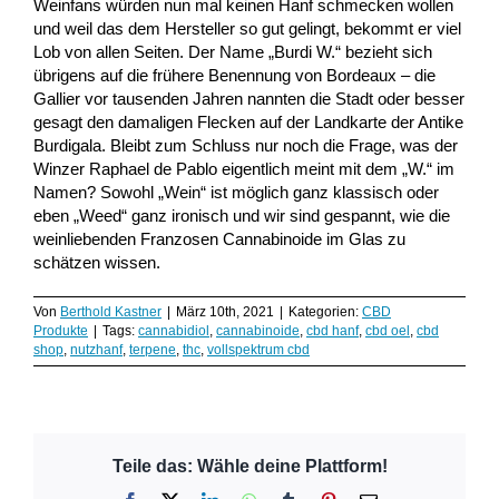
Weinfans würden nun mal keinen Hanf schmecken wollen
und weil das dem Hersteller so gut gelingt, bekommt er viel
Lob von allen Seiten. Der Name „Burdi W.“ bezieht sich
übrigens auf die frühere Benennung von Bordeaux – die
Gallier vor tausenden Jahren nannten die Stadt oder besser
gesagt den damaligen Flecken auf der Landkarte der Antike
Burdigala. Bleibt zum Schluss nur noch die Frage, was der
Winzer Raphael de Pablo eigentlich meint mit dem „W.“ im
Namen? Sowohl „Wein“ ist möglich ganz klassisch oder
eben „Weed“ ganz ironisch und wir sind gespannt, wie die
weinliebenden Franzosen Cannabinoide im Glas zu
schätzen wissen.
Von
Berthold Kastner
|
März 10th, 2021
|
Kategorien:
CBD
Produkte
|
Tags:
cannabidiol
,
cannabinoide
,
cbd hanf
,
cbd oel
,
cbd
shop
,
nutzhanf
,
terpene
,
thc
,
vollspektrum cbd
Teile das: Wähle deine Plattform!