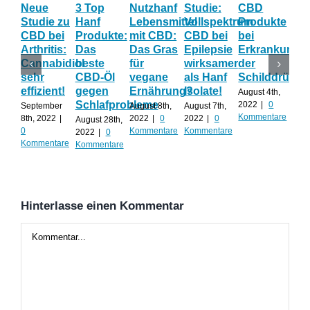
Neue
3 Top
Nutzhanf
Studie:
CBD
CB
Studie zu
Hanf
Lebensmittel
Vollspektrum
Produkte
Blü
CBD bei
Produkte:
mit CBD:
CBD bei
bei
Onl
Arthritis:
Das
Das Gras
Epilepsie
Erkrankunge
Sh
Cannabidiol
beste
für
wirksamer
der
ka
sehr
CBD-Öl
vegane
als Hanf
Schilddrüse
od
effizient!
gegen
Ernährung?
Isolate!
sel
August 4th,
Schlafprobleme
an
2022
|
0
September
August 8th,
August 7th,
Kommentare
8th, 2022
|
2022
|
0
2022
|
0
August 28th,
Juli 
0
Kommentare
Kommentare
2022
|
0
202
Kommentare
Kommentare
Kom
Hinterlasse einen Kommentar
Kommentar