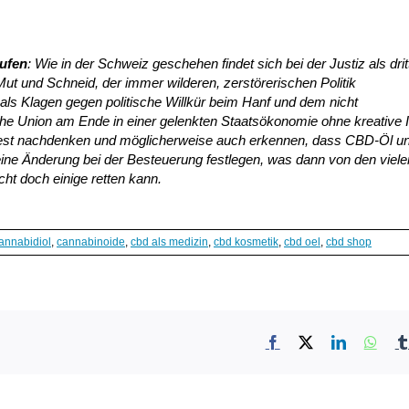
rufen
: Wie in der Schweiz geschehen findet sich bei der Justiz als drit
Mut und Schneid, der immer wilderen, zerstörerischen Politik
ls Klagen gegen politische Willkür beim Hanf und dem nicht
he Union am Ende in einer gelenkten Staatsökonomie ohne kreative 
ndest nachdenken und möglicherweise auch erkennen, dass CBD-Öl u
eine Änderung bei der Besteuerung festlegen, was dann von den viele
cht doch einige retten kann.
annabidiol
,
cannabinoide
,
cbd als medizin
,
cbd kosmetik
,
cbd oel
,
cbd shop
Facebook
X
LinkedIn
What