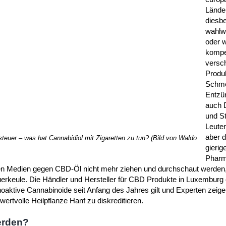
Länder
diesb
wahlwe
oder 
kompe
versc
Produk
Schme
Entzü
auch 
und St
Leuten
aber d
steuer – was hat Cannabidiol mit Zigaretten zu tun? (Bild von Waldo
gierig
Pharm
den Medien gegen CBD-Öl nicht mehr ziehen und durchschaut werden,
uerkeule. Die Händler und Hersteller für CBD Produkte in Luxemburg
hoaktive Cannabinoide seit Anfang des Jahres gilt und Experten zeige
wertvolle Heilpflanze Hanf zu diskreditieren.
werden?