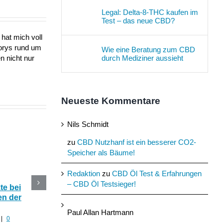
Legal: Delta-8-THC kaufen im
Test – das neue CBD?
hat mich voll
torys rund um
Wie eine Beratung zum CBD
durch Mediziner aussieht
n nicht nur
Neueste Kommentare
Nils Schmidt
zu
CBD Nutzhanf ist ein besserer CO2-
Speicher als Bäume!
Redaktion
zu
CBD Öl Test & Erfahrungen
– CBD Öl Testsieger!
e bei
CBD Blüten im Online
Die 5 besten CBD
n der
Shop kaufen oder selber
Produkte mit Hanf fü
anbauen?
den Sommer
Paul Allan Hartmann
|
0
Juli 30th, 2022
|
0 Kommentare
Juli 29th, 2022
|
0 Komment