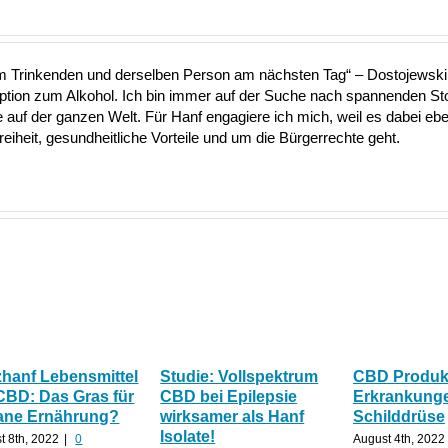
nem Trinkenden und derselben Person am nächsten Tag“ – Dostojewski 
Option zum Alkohol. Ich bin immer auf der Suche nach spannenden S
uf der ganzen Welt. Für Hanf engagiere ich mich, weil es dabei ebe
heit, gesundheitliche Vorteile und um die Bürgerrechte geht.
zhanf Lebensmittel
Studie: Vollspektrum
CBD Produkt
CBD: Das Gras für
CBD bei Epilepsie
Erkrankunge
ane Ernährung?
wirksamer als Hanf
Schilddrüse
Isolate!
t 8th, 2022
|
0
August 4th, 2022