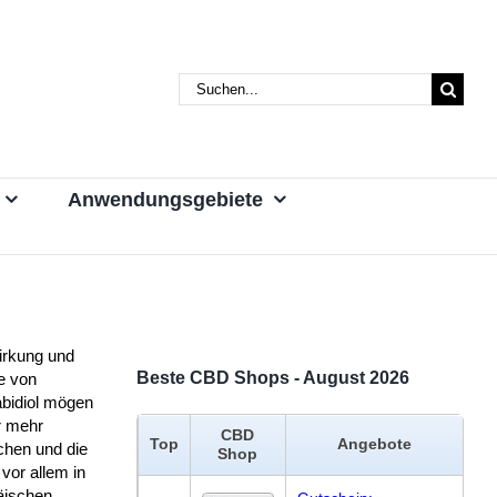
Suche
nach:
Anwendungsgebiete
irkung und
Beste CBD Shops - August 2026
e von
bidiol mögen
 mehr
CBD
Top
Angebote
hen und die
Shop
k vor allem in
äischen