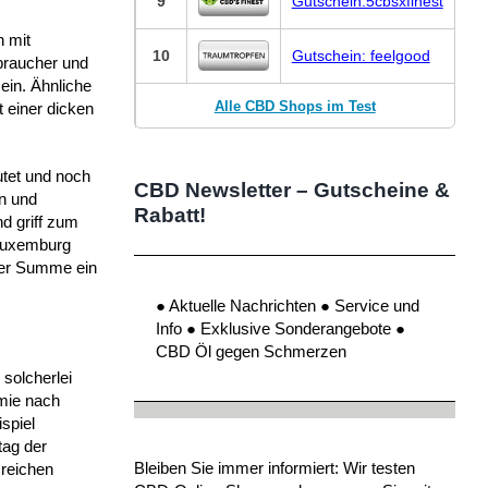
9
Gutschein:5cbsxfinest
n mit
10
Gutschein: feelgood
rbraucher und
ein. Ähnliche
Alle CBD Shops im Test
t einer dicken
utet und noch
CBD Newsletter – Gutscheine &
en und
Rabatt!
d griff zum
 Luxemburg
der Summe ein
● Aktuelle Nachrichten ● Service und
Info ● Exklusive Sonderangebote ●
CBD Öl gegen Schmerzen
solcherlei
emie nach
spiel
tag der
Bleiben Sie immer informiert: Wir testen
sreichen