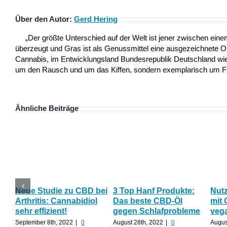
Über den Autor:
Gerd Hering
„Der größte Unterschied auf der Welt ist jener zwischen ei
überzeugt und Gras ist als Genussmittel eine ausgezeichnete 
Cannabis, im Entwicklungsland Bundesrepublik Deutschland wie a
um den Rausch und um das Kiffen, sondern exemplarisch um Frei
Ähnliche Beiträge
Neue Studie zu CBD bei
3 Top Hanf Produkte:
Nut
Arthritis: Cannabidiol
Das beste CBD-Öl
mit 
sehr effizient!
gegen Schlafprobleme
veg
September 8th, 2022
|
0
August 28th, 2022
|
0
Augus