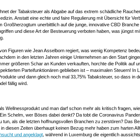
echnet der Tabaksteuer als Abgabe auf das extrem schädliche Rauche
edizin. Anstatt eine echte und faire Regulierung mit Übersicht für Ve
 im Großherzogtum unerbittlich auf die junge, innovative CBD Branche 
eingriffen und diese Art der Besteuerung verboten haben, was jüngst mi
g.
 von Figuren wie Jean Asselborn regiert, was wenig Kompetenz bede
Nachdem in den letzten Jahren einige Unternehmen an den Start ging
mmer größeren Schar an Kunden verkauften, horchte die Politik auf un
ektierten Parteifunktionären geblieben ist – maximalen Steuern! In
Produkte und dann gleich noch mal 33,75% Tabaksteuer, so dass in 
l fällig wird.
ls Wellnessprodukt und man darf schon mehr als kritisch fragen, wie 
. Ein Schelm, wer Böses dabei denkt? Da tobt die Coronavirus Pand
 tun, als die letzten hoffnungsvollen Branchen zu zerstören? Das Bei
in diesen Zeiten überhaupt keinen Bezug mehr haben zum harten All
sucht und angeklagt
, während in Luxemburg die eigentlich aussicht