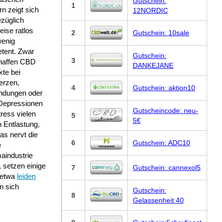
Gutschein:
1
n zeigt sich
12NORDIC
ezüglich
ise ratlos
2
Gutschein: 10sale
wenig
tent. Zwar
Gutschein:
3
haffen CBD
DANKEJANE
te bei
rzen,
4
Gutschein: aktion10
ndungen oder
Depressionen
Gutscheincode: neu-
ress vielen
5
5€
 Entlastung,
as nervt die
6
Gutschein: ADC10
e
aindustrie
 setzen einige
7
Gutschein: cannexol5
 etwa
leiden
n sich
Gutschein:
8
Gelassenheit 40