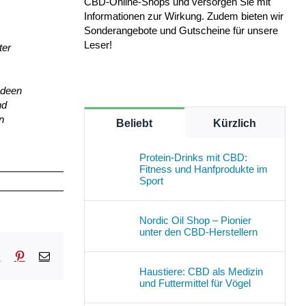
CBD-Online-Shops und versorgen Sie mit
Informationen zur Wirkung. Zudem bieten wir
Sonderangebote und Gutscheine für unsere
Leser!
ter
Ideen
nd
n
Beliebt
Kürzlich
Protein-Drinks mit CBD:
Fitness und Hanfprodukte im
Sport
Nordic Oil Shop – Pionier
unter den CBD-Herstellern
sApp
Tumblr
Pinterest
E-
Mail
Haustiere: CBD als Medizin
und Futtermittel für Vögel