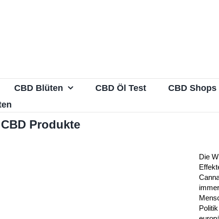
CBD Blüten
CBD Öl Test
CBD Shops
ten
 CBD Produkte
Die W
Effekt
Canna
immer
Mensc
Politi
europ