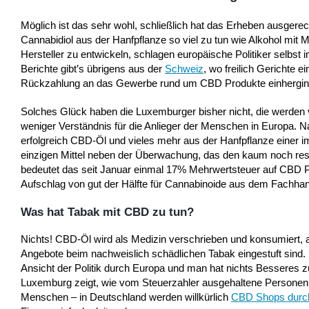
Möglich ist das sehr wohl, schließlich hat das Erheben ausger
Cannabidiol aus der Hanfpflanze so viel zu tun wie Alkohol mit M
Hersteller zu entwickeln, schlagen europäische Politiker selbst
Berichte gibt’s übrigens aus der
Schweiz
, wo freilich Gerichte 
Rückzahlung an das Gewerbe rund um CBD Produkte einhergin
Solches Glück haben die Luxemburger bisher nicht, die werden
weniger Verständnis für die Anlieger der Menschen in Europa. 
erfolgreich CBD-Öl und vieles mehr aus der Hanfpflanze einer i
einzigen Mittel neben der Überwachung, das den kaum noch resp
bedeutet das seit Januar einmal 17% Mehrwertsteuer auf CBD 
Aufschlag von gut der Hälfte für Cannabinoide aus dem Fachhande
Was hat Tabak mit CBD zu tun?
Nichts! CBD-Öl wird als Medizin verschrieben und konsumiert, a
Angebote beim nachweislich schädlichen Tabak eingestuft sind
Ansicht der Politik durch Europa und man hat nichts Besseres zu
Luxemburg zeigt, wie vom Steuerzahler ausgehaltene Personen 
Menschen – in Deutschland werden willkürlich
CBD Shops durch