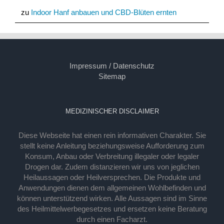
zu
Indoor Hanf anbauen und CBD-Blüten ernten
Impressum / Datenschutz
Sitemap
MEDIZINISCHER DISCLAIMER
Diese Webseite hat einen rein informativen Charakter. Sie
stellt keine Anleitung beziehungsweise Aufforderung zum
Konsum, Anbau oder Verbreitung illegaler oder legaler
Drogen dar. Zudem distanzieren wir uns von jeglichen
Heilaussagen oder Heilversprechen. Die Produkte und
Anwendungen dienen dem allgemeinen Wohlbefinden und
können unterstützend wirken. Alle Aussagen sind im Sinne
des Heilmittelwerbegesetzes und ersetzen keine Beratung
durch einen Facharzt.