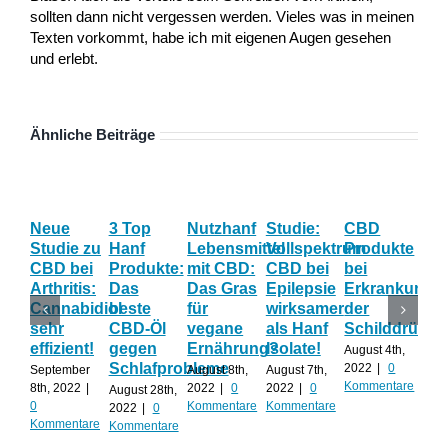
sollten dann nicht vergessen werden. Vieles was in meinen
Texten vorkommt, habe ich mit eigenen Augen gesehen
und erlebt.
Ähnliche Beiträge
Neue
3 Top
Nutzhanf
Studie:
CBD
CB
Studie zu
Hanf
Lebensmittel
Vollspektrum
Produkte
Blü
CBD bei
Produkte:
mit CBD:
CBD bei
bei
Onl
Arthritis:
Das
Das Gras
Epilepsie
Erkrankunge
Sh
Cannabidiol
beste
für
wirksamer
der
ka
sehr
CBD-Öl
vegane
als Hanf
Schilddrüse
od
effizient!
gegen
Ernährung?
Isolate!
sel
August 4th,
Schlafprobleme
an
2022
|
0
September
August 8th,
August 7th,
Kommentare
8th, 2022
|
2022
|
0
2022
|
0
August 28th,
Juli 
0
Kommentare
Kommentare
2022
|
0
202
Kommentare
Kommentare
Kom