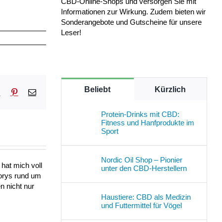
CBD-Online-Shops und versorgen Sie mit
Informationen zur Wirkung. Zudem bieten wir
Sonderangebote und Gutscheine für unsere
Leser!
Beliebt
Kürzlich
sApp
Tumblr
Pinterest
E-
Mail
Protein-Drinks mit CBD:
Fitness und Hanfprodukte im
Sport
Nordic Oil Shop – Pionier
hat mich voll
unter den CBD-Herstellern
torys rund um
n nicht nur
Haustiere: CBD als Medizin
und Futtermittel für Vögel