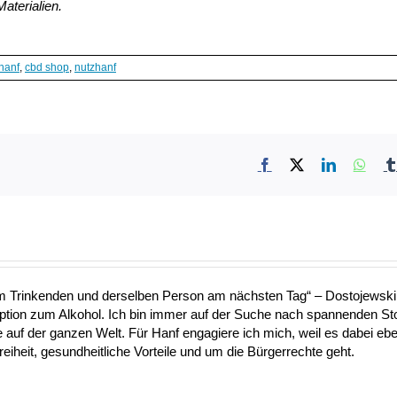
aterialien.
hanf
,
cbd shop
,
nutzhanf
Facebook
X
LinkedIn
What
nem Trinkenden und derselben Person am nächsten Tag“ – Dostojewski 
Option zum Alkohol. Ich bin immer auf der Suche nach spannenden S
uf der ganzen Welt. Für Hanf engagiere ich mich, weil es dabei ebe
heit, gesundheitliche Vorteile und um die Bürgerrechte geht.