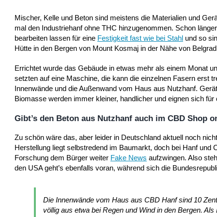
Mischer, Kelle und Beton sind meistens die Materialien und Ger
mal den Industriehanf ohne THC hinzugenommen. Schon länger i
bearbeiten lassen für eine
Festigkeit fast wie bei Stahl
und so sin
Hütte in den Bergen von Mount Kosmaj in der Nähe von Belgrad
Errichtet wurde das Gebäude in etwas mehr als einem Monat un
setzten auf eine Maschine, die kann die einzelnen Fasern erst
Innenwände und die Außenwand vom Haus aus Nutzhanf. Geräte
Biomasse werden immer kleiner, handlicher und eignen sich für 
Gibt’s den Beton aus Nutzhanf auch im CBD Shop o
Zu schön wäre das, aber leider in Deutschland aktuell noch ni
Herstellung liegt selbstredend im Baumarkt, doch bei Hanf u
Forschung dem Bürger weiter
Fake News
aufzwingen. Also steh
den USA geht’s ebenfalls voran, während sich die Bundesrepubli
Die Innenwände vom Haus aus CBD Hanf sind 10 Zentim
völlig aus etwa bei Regen und Wind in den Bergen. Als