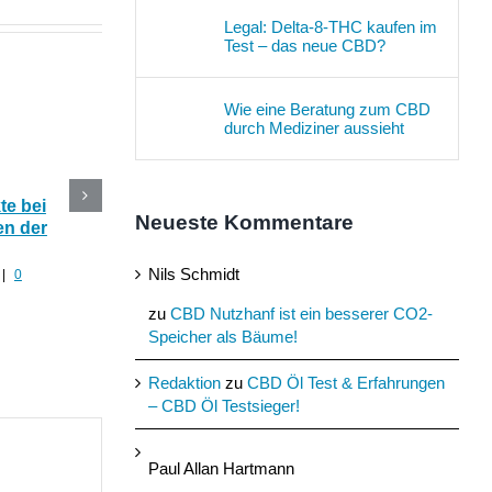
Legal: Delta-8-THC kaufen im
Test – das neue CBD?
Wie eine Beratung zum CBD
durch Mediziner aussieht
e bei
CBD Blüten im Online
Die 5 besten CBD
Neueste Kommentare
n der
Shop kaufen oder selber
Produkte mit Hanf fü
anbauen?
den Sommer
Nils Schmidt
|
0
Juli 30th, 2022
|
0 Kommentare
Juli 29th, 2022
|
0 Komment
zu
CBD Nutzhanf ist ein besserer CO2-
Speicher als Bäume!
Redaktion
zu
CBD Öl Test & Erfahrungen
– CBD Öl Testsieger!
Paul Allan Hartmann