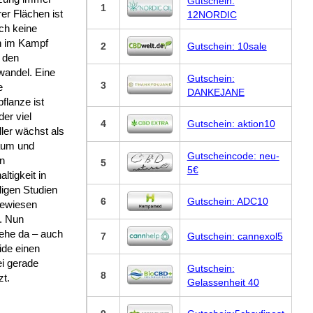
Gutschein:
1
er Flächen ist
12NORDIC
ich keine
n im Kampf
2
Gutschein: 10sale
 den
wandel. Eine
Gutschein:
3
e
DANKEJANE
pflanze ist
der viel
4
Gutschein: aktion10
ler wächst als
aum und
Gutscheincode: neu-
n
5
5€
ltigkeit in
igen Studien
6
Gutschein: ADC10
ewiesen
. Nun
iehe da – auch
7
Gutschein: cannexol5
ide einen
ei gerade
Gutschein:
8
zt.
Gelassenheit 40