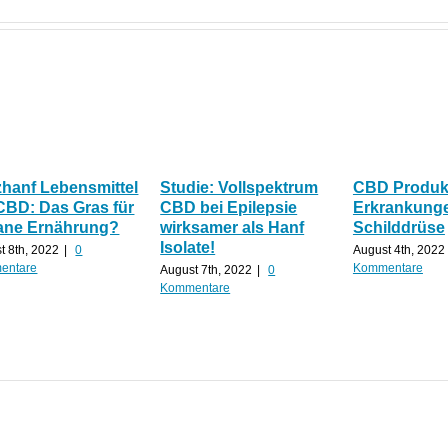
zhanf Lebensmittel
Studie: Vollspektrum
CBD Produkt
CBD: Das Gras für
CBD bei Epilepsie
Erkrankunge
ane Ernährung?
wirksamer als Hanf
Schilddrüse
Isolate!
t 8th, 2022
|
0
August 4th, 2022
entare
Kommentare
August 7th, 2022
|
0
Kommentare