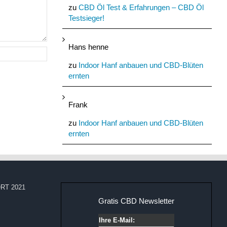
zu
CBD Öl Test & Erfahrungen – CBD Öl
Testsieger!
Hans henne
zu
Indoor Hanf anbauen und CBD-Blüten
ernten
Frank
zu
Indoor Hanf anbauen und CBD-Blüten
ernten
RT 2021
Gratis CBD Newsletter
Ihre E-Mail: