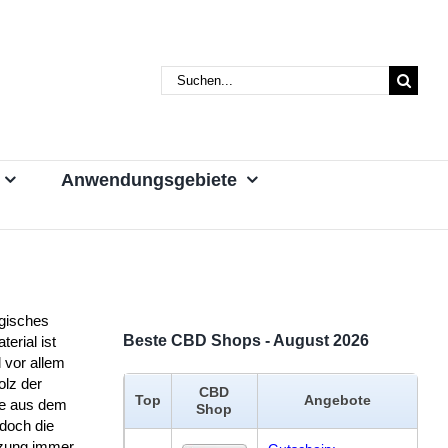
Suche
nach:
Anwendungsgebiete
gisches
Beste CBD Shops - August 2026
erial ist
l vor allem
olz der
CBD
Top
Angebote
e aus dem
Shop
doch die
zung immer