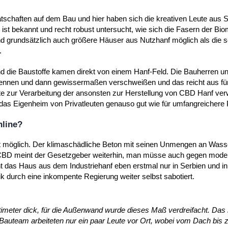
ätschaften auf dem Bau und hier haben sich die kreativen Leute aus S
st bekannt und recht robust untersucht, wie sich die Fasern der Bi
d grundsätzlich auch größere Häuser aus Nutzhanf möglich als die
.
d die Baustoffe kamen direkt von einem Hanf-Feld. Die Bauherren 
 trennen und dann gewissermaßen verschweißen und das reicht aus fü
 zur Verarbeitung der ansonsten zur Herstellung von CBD Hanf ve
das Eigenheim von Privatleuten genauso gut wie für umfangreichere 
nline?
cht möglich. Der klimaschädliche Beton mit seinen Unmengen an Wasse
nd CBD meint der Gesetzgeber weiterhin, man müsse auch gegen mode
t das Haus aus dem Industriehanf eben erstmal nur in Serbien und in
k durch eine inkompente Regierung weiter selbst sabotiert.
eter dick, für die Außenwand wurde dieses Maß verdreifacht. Das 
 Bauteam arbeiteten nur ein paar Leute vor Ort, wobei vom Dach bis 