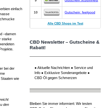
9
Gutschein:5cbsxfinest
erbien einfach
10
Gutschein: feelgood
omasse
 schmucke
Alle CBD Shops im Test
und –damen
r starke
CBD Newsletter – Gutscheine &
rwendeten
Rabatt!
Projekte.
● Aktuelle Nachrichten ● Service und
r bei der
Info ● Exklusive Sonderangebote ●
rne
CBD Öl gegen Schmerzen
 Staaten wie
reicht
Bleiben Sie immer informiert: Wir testen
zu den