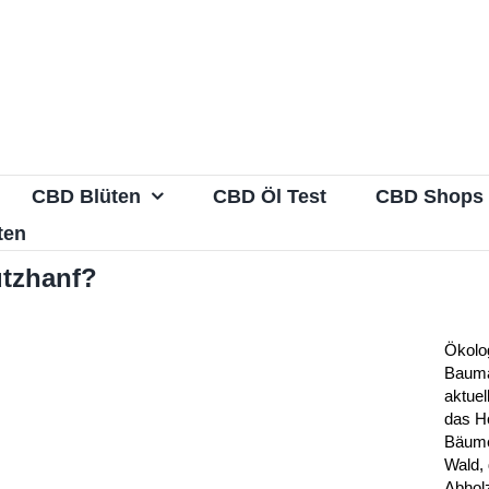
CBD Blüten
CBD Öl Test
CBD Shops
ten
utzhanf?
Ökolo
Baumat
aktuel
das H
Bäum
Wald, 
Abhol