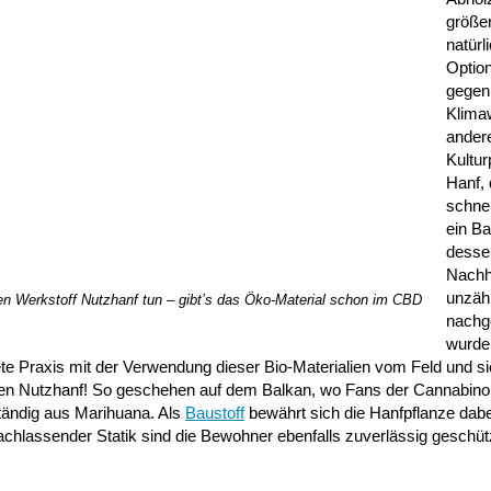
größer
natürl
Optio
gegen
Klima
ander
Kultur
Hanf, 
schnel
ein B
desse
Nachha
unzähl
en Werkstoff Nutzhanf tun – gibt’s das Öko-Material schon im CBD
nachg
wurde
te Praxis mit der Verwendung dieser Bio-Materialien vom Feld und s
blen Nutzhanf! So geschehen auf dem Balkan, wo Fans der Cannabino
tändig aus Marihuana. Als
Baustoff
bewährt sich die Hanfpflanze dab
chlassender Statik sind die Bewohner ebenfalls zuverlässig geschüt