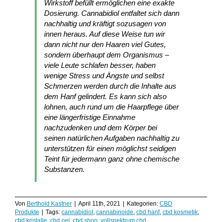
Wirkstoff befüllt ermöglichen eine exakte
Dosierung. Cannabidiol entfaltet sich dann
nachhaltig und kräftigt sozusagen von
innen heraus. Auf diese Weise tun wir
dann nicht nur den Haaren viel Gutes,
sondern überhaupt dem Organismus –
viele Leute schlafen besser, haben
wenige Stress und Ängste und selbst
Schmerzen werden durch die Inhalte aus
dem Hanf gelindert. Es kann sich also
lohnen, auch rund um die Haarpflege über
eine längerfristige Einnahme
nachzudenken und dem Körper bei
seinen natürlichen Aufgaben nachhaltig zu
unterstützen für einen möglichst seidigen
Teint für jedermann ganz ohne chemische
Substanzen.
Von
Berthold Kastner
|
April 11th, 2021
|
Kategorien:
CBD
Produkte
|
Tags:
cannabidiol
,
cannabinoide
,
cbd hanf
,
cbd kosmetik
,
cbd kristalle
,
cbd oel
,
cbd shop
,
vollspektrum cbd