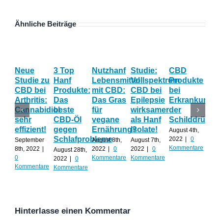
Ähnliche Beiträge
Neue
3 Top
Nutzhanf
Studie:
CBD
CB
Studie zu
Hanf
Lebensmittel
Vollspektrum
Produkte
Blü
CBD bei
Produkte:
mit CBD:
CBD bei
bei
Onl
Arthritis:
Das
Das Gras
Epilepsie
Erkrankunge
Sh
Cannabidiol
beste
für
wirksamer
der
ka
sehr
CBD-Öl
vegane
als Hanf
Schilddrüse
od
effizient!
gegen
Ernährung?
Isolate!
sel
August 4th,
Schlafprobleme
an
2022
|
0
September
August 8th,
August 7th,
Kommentare
8th, 2022
|
2022
|
0
2022
|
0
August 28th,
Juli 
0
Kommentare
Kommentare
2022
|
0
202
Kommentare
Kommentare
Kom
Hinterlasse einen Kommentar