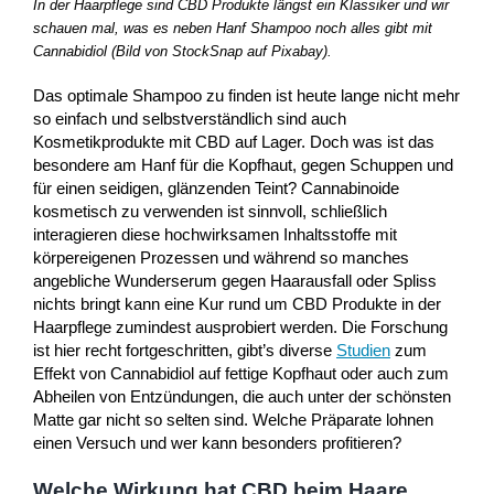
In der Haarpflege sind CBD Produkte längst ein Klassiker und wir
schauen mal, was es neben Hanf Shampoo noch alles gibt mit
Cannabidiol (Bild von StockSnap auf Pixabay).
Das optimale Shampoo zu finden ist heute lange nicht mehr
so einfach und selbstverständlich sind auch
Kosmetikprodukte mit CBD auf Lager. Doch was ist das
besondere am Hanf für die Kopfhaut, gegen Schuppen und
für einen seidigen, glänzenden Teint? Cannabinoide
kosmetisch zu verwenden ist sinnvoll, schließlich
interagieren diese hochwirksamen Inhaltsstoffe mit
körpereigenen Prozessen und während so manches
angebliche Wunderserum gegen Haarausfall oder Spliss
nichts bringt kann eine Kur rund um CBD Produkte in der
Haarpflege zumindest ausprobiert werden. Die Forschung
ist hier recht fortgeschritten, gibt’s diverse
Studien
zum
Effekt von Cannabidiol auf fettige Kopfhaut oder auch zum
Abheilen von Entzündungen, die auch unter der schönsten
Matte gar nicht so selten sind. Welche Präparate lohnen
einen Versuch und wer kann besonders profitieren?
Welche Wirkung hat CBD beim Haare